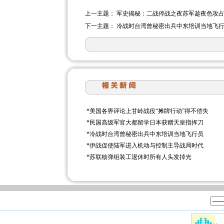
上一主题：
军史揭秘：二战停战之夜苏军趁夜色攻
下一主题：
冷战时台湾曾秘密出兵中东培训当地飞
*
美国各界评论上甘岭战役“摊牌行动”得不偿失
*
民国高级军官大都留学日本获赠天皇指挥刀
*
冷战时台湾曾秘密出兵中东培训当地飞行员
*
伊战促使陆军进入机动与控制主导战局时代
*
苏联核弹组装工退休时所有人头发掉光