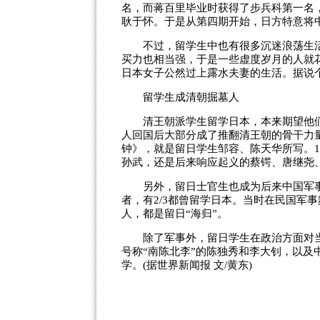
名，而蒋百里毕业时获得了步兵科第一名
耿于怀。于是从第四期开始，日方特意将
不过，留学生中也有很多沉迷浪荡生活
买力也相当强，于是一些虚度岁月的人就
日本女子公然过上露水夫妻的生活。据说
留学生成清朝掘墓人
清王朝派学生留学日本，本来期望他们
人回国后大部分成了推翻清王朝的骨干力
钟》，就是留日学生邹容、陈天华所写。1
孙武，还是后来响应起义的蔡锷、唐继尧
另外，留日士官生也成为后来中国军事
者，有2/3都曾留学日本。当时在民国军
人，都是留日“海归”。
除了军事外，留日学生在政治方面对当
号称“南陈北李”的陈独秀和李大钊，以
学。(据世界新闻报 文/黄东)