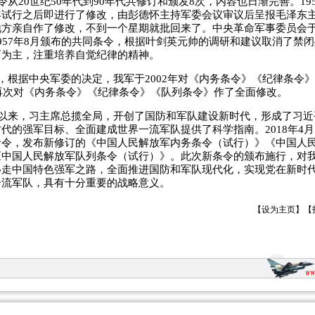
令从20世纪50年代到90年代共修订和颁发8次，内容也日渐完善。19
年试行之后即进行了修改，由彭德怀主持军委会议审议后呈报毛泽东
方亲自作了修改，不到一个星期就批回来了。中央革命军事委员会于1
957年8月颁布的共同条令，根据叶剑英元帅的调研和建议取消了禁
育为主，注重培养自觉纪律的精神。
，根据中央军委的决定，我军于2002年对《内务条令》《纪律条令
年再次对《内务条令》《纪律条令》《队列条令》作了全面修改。
以来，习主席总揽全局，开创了国防和军队建设新时代，形成了习近
代的强军目标、全面建成世界一流军队提供了科学指南。2018年4
命令，发布新修订的《中国人民解放军内务条令（试行）》《中国人
《中国人民解放军队列条令（试行）》。此次新条令的颁布施行，对
移走中国特色强军之路，全面推进国防和军队现代化，实现党在新时
一流军队，具有十分重要的战略意义。
【
设为主页
】【