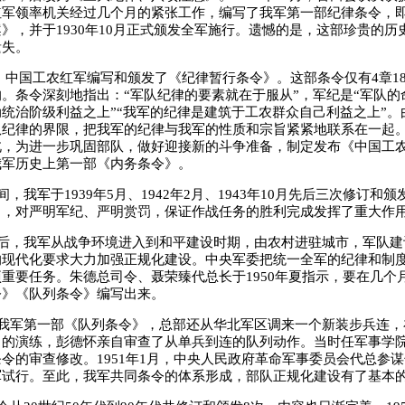
红军领率机关经过几个月的紧张工作，编写了我军第一部纪律条令，
》，并于1930年10月正式颁发全军施行。遗憾的是，这部珍贵的历
遗失。
8月，中国工农红军编写和颁发了《纪律暂行条令》。这部条令仅有4章18
。条令深刻地指出：“军队纪律的要素就在于服从”，军纪是“军队的命
统治阶级利益之上”“我军的纪律是建筑于工农群众自己利益之上”。
纪律的界限，把我军的纪律与我军的性质和宗旨紧紧地联系在一起。1
北，为进一步巩固部队，做好迎接新的斗争准备，制定发布《中国工
我军历史上第一部《内务条令》。
，我军于1939年5月、1942年2月、1943年10月先后三次修订和
》，对严明军纪、严明赏罚，保证作战任务的胜利完成发挥了重大作
后，我军从战争环境进入到和平建设时期，由农村进驻城市，军队建
的现代化要求大力加强正规化建设。中央军委把统一全军的纪律和制
重要任务。朱德总司令、聂荣臻代总长于1950年夏指示，要在几个
令》《队列条令》编写出来。
我军第一部《队列条令》，总部还从华北军区调来一个新装步兵连，
月的演练，彭德怀亲自审查了从单兵到连的队列动作。当时任军事学
令的审查修改。1951年1月，中央人民政府革命军事委员会代总参
军试行。至此，我军共同条令的体系形成，部队正规化建设有了基本