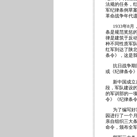
法规的任务，
军纪律条例草案
革命战争年代
1933年
条是规范奖惩的
律是建筑于反动
种不同性质军队
红军到达了陕
条令》，这是
抗日战争期间
或《纪律条令
新中国成立
段，军队建设
的军训部的一项
令》《纪律条
为了编写好
园进行了一个
亲自组织三大条
命令，颁布全