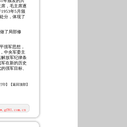
51年颁发的共
主席，毛主席逐
953年5月颁
闭处分，体现了
》做了局部修
平强军思想，
月，中央军委主
民解放军纪律条
我军在新的历史
代的强军目标、
打印
】【
返回顶部
】