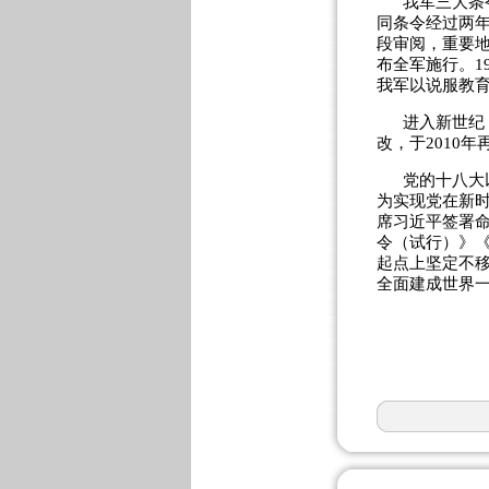
我军三大条
同条令经过两
段审阅，重要地
布全军施行。1
我军以说服教
进入新世纪
改，于2010
党的十八大
为实现党在新时
席习近平签署
令（试行）》
起点上坚定不
全面建成世界