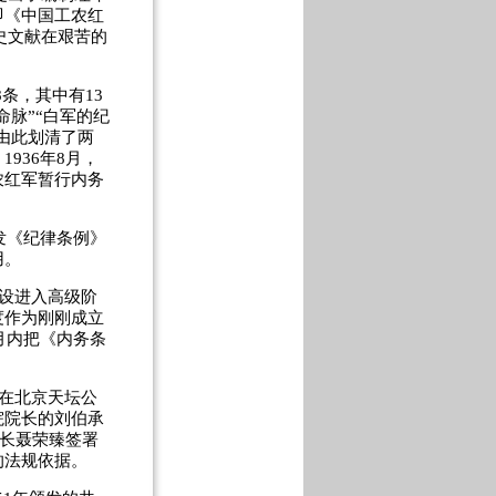
即《中国工农红
史文献在艰苦的
条，其中有13
脉”“白军的纪
由此划清了两
936年8月，
农红军暂行内务
颁发《纪律条例》
用。
设进入高级阶
度作为刚刚成立
月内把《内务条
在北京天坛公
院院长的刘伯承
谋长聂荣臻签署
的法规依据。