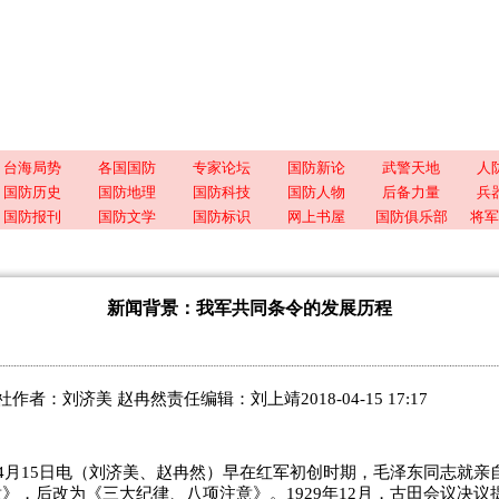
台海局势
各国国防
专家论坛
国防新论
武警天地
人
国防历史
国防地理
国防科技
国防人物
后备力量
兵
国防报刊
国防文学
国防标识
网上书屋
国防俱乐部
将军
新闻背景：我军共同条令的发展历程
作者：刘济美 赵冉然责任编辑：刘上靖2018-04-15 17:17
4月15日电（刘济美、赵冉然）早在红军初创时期，毛泽东同志就亲
》，后改为《三大纪律、八项注意》。1929年12月，古田会议决议