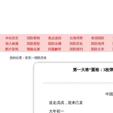
本站首页
国防要闻
热点追踪
台海局势
各国国防
加入收藏
国防思想
国防法规
国防历史
国防地理
图片新闻
视频点播
问题解答
国防报刊
国防文学
您的位置：
首页
>>
国防历史
第一大将”粟裕：3枚
中国军
送走戊戌，迎来己亥
大年初一