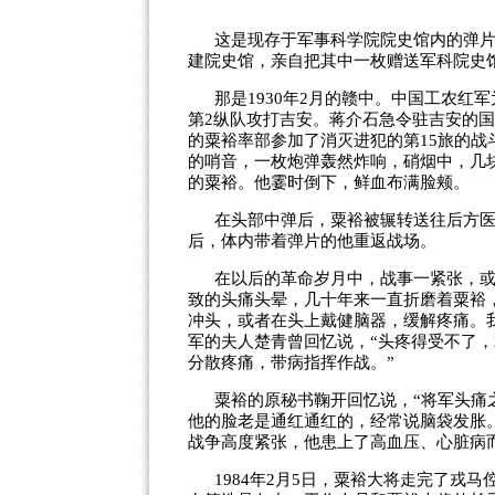
这是现存于军事科学院院史馆内的弹片
建院史馆，亲自把其中一枚赠送军科院史
那是1930年2月的赣中。中国工农红
第2纵队攻打吉安。蒋介石急令驻吉安的国
的粟裕率部参加了消灭进犯的第15旅的
的哨音，一枚炮弹轰然炸响，硝烟中，几
的粟裕。他霎时倒下，鲜血布满脸颊。
在头部中弹后，粟裕被辗转送往后方
后，体内带着弹片的他重返战场。
在以后的革命岁月中，战事一紧张，或
致的头痛头晕，几十年来一直折磨着粟裕
冲头，或者在头上戴健脑器，缓解疼痛。
军的夫人楚青曾回忆说，“头疼得受不了
分散疼痛，带病指挥作战。”
粟裕的原秘书鞠开回忆说，“将军头痛
他的脸老是通红通红的，经常说脑袋发胀
战争高度紧张，他患上了高血压、心脏病
1984年2月5日，粟裕大将走完了戎