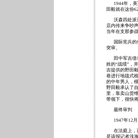
1944年，
田毅就在这份6
沃森四处派
店内传来争吵
当年在支那参战
国际宪兵的
突审。
田中军吉借
姓的“战绩”，
吉提供的野田
巷进行地毯式
的中年男人，
野田毅承认了
里，靠卖山货
带领下，很快
最终审判
1947年1
在法庭上，
是该报记者浅