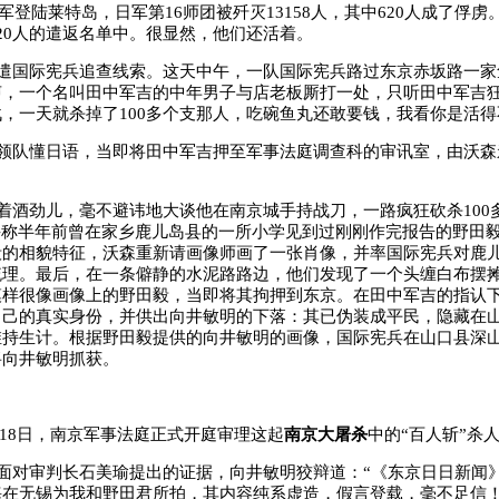
美军登陆莱特岛，日军第16师团被歼灭13158人，其中620人成了俘
20人的遣返名单中。很显然，他们还活着。
遣国际宪兵追查线索。这天中午，一队国际宪兵路过东京赤坂路一家
声，一个名叫田中军吉的中年男子与店老板厮打一处，只听田中军吉狂
，一天就杀掉了100多个支那人，吃碗鱼丸还敢要钱，我看你是活得
领队懂日语，当即将田中军吉押至军事法庭调查科的审讯室，由沃森
着酒劲儿，毫不避讳地大谈他在南京城手持战刀，一路疯狂砍杀100
并称半年前曾在家乡鹿儿岛县的一所小学见到过刚刚作完报告的野田
毅的相貌特征，沃森重新请画像师画了一张肖像，并率国际宪兵对鹿
梳理。最后，在一条僻静的水泥路路边，他们发现了一个头缠白布摆
模样很像画像上的野田毅，当即将其拘押到东京。在田中军吉的指认
自己的真实身份，并供出向井敏明的下落：其已伪装成平民，隐藏在
维持生计。根据野田毅提供的向井敏明的画像，国际宪兵在山口县深
将向井敏明抓获。
2月18日，南京军事法庭正式开庭审理这起
南京大屠杀
中的“百人斩”杀
面对审判长石美瑜提出的证据，向井敏明狡辩道：“《东京日日新闻
海在无锡为我和野田君所拍，其内容纯系虚造，假言登载，毫不足信！