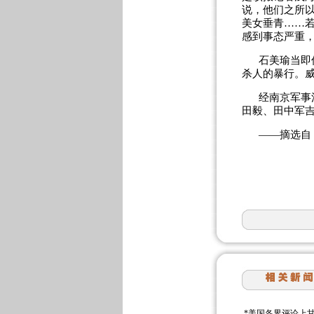
说，他们之所
美女垂青……
感到事态严重
石美瑜当即
杀人的暴行。
经南京军事
田毅、田中军
——摘选自
*
美国各界评论上甘