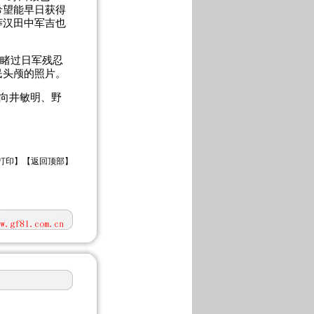
希望能早日获得
莽汉田中军吉也
目睹过日军残忍
民头颅的照片。
向井敏明、野
打印
】【
返回顶部
】