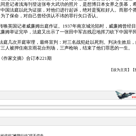
以同意记者浅海刊登这张夸大武功的照片，是想博日本女界之羡慕，
若中国法庭以此为证据，对他们进行起诉，绝对是冤枉好人。而那个
，为了保命，对自己曾经供认不讳的罪行矢口否认。
传唤英国记者威廉姆出庭作证。1937年南京城沦陷时，威廉姆曾经
威廉姆举证完毕，法庭又出示了一张田中军吉残忍地挥刀砍下中国平
法庭几次开庭审理，最终宣判：对三名战犯处以死刑。判决生效后，
吉三人被押住南京雨花台刑场，三声枪响，结束了他们罪恶的一生。
《作家文摘》合订本221期
【
设为主页
】【
岭战役“摊牌行动”得不偿失