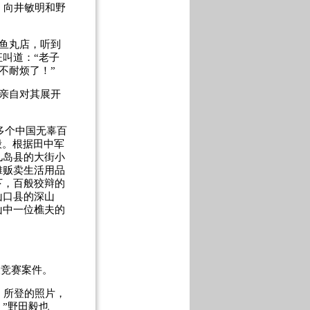
虏。向井敏明和野
鱼丸店，听到
叫道：“老子
不耐烦了！”
亲自对其展开
多个中国无辜百
毅。根据田中军
儿岛县的大街小
摊贩卖生活用品
下，百般狡辩的
山口县的深山
山中一位樵夫的
人竞赛案件。
》所登的照片，
”野田毅也