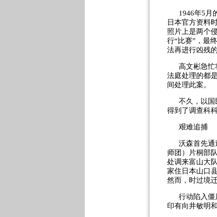
1946年
日本官方资料时
照片上是两个
行“比赛”，最
法再进行凶残
高文彬急忙
法庭处理的都是
间处理此案。
不久，以国
得到了调查科科
艰难追捕
沃森首先通
师团）片桐部
处调来富山大
家住日本山口
然而，时过境
行动陷入僵
印有向井敏明