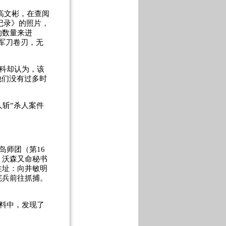
高文彬，在查阅
记录》的照片，
的数量来进
是军刀卷刃，无
科却认为，该
他们没有过多时
斩”杀人案件
岛师团（第16
。沃森又命秘书
住址：向井敏明
宪兵前往抓捕。
料中，发现了