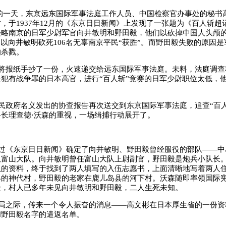
5月的一天，东京远东国际军事法庭工作人员、中国检察官办事处的秘书
，于1937年12月的《东京日日新闻》上发现了一张题为《百人斩超
侵略南京的日军少尉军官向井敏明和野田毅，他们以砍掉中国人头颅
终以向井敏明砍死106名无辜南京平民“获胜”。而野田毅失败的原因
的杀戮。
将报纸手抄了一份，火速递交给远东国际军事法庭。未料，法庭调查
犯有战争罪的日本高官，进行“百人斩”竞赛的日军少尉职位太低，
民政府名义发出的协查报告再次送交到东京国际军事法庭，追查“百人
长理查德·沃森的重视，一场缉捕行动展开了。
过《东京日日新闻》确定了向井敏明、野田毅曾经服役的部队——中
队富山大队。向井敏明曾任富山大队上尉副官，野田毅是炮兵小队长
队的资料，终于找到了两人填写的入伍志愿书，上面清晰地写着两人
县的神代村，野田毅的老家在鹿儿岛县的河下村。沃森随即率领国际
迁，村人已多年未见向井敏明和野田毅，二人生死未知。
局之际，传来一个令人振奋的消息——高文彬在日本厚生省的一份资
和野田毅名字的遣返名单。