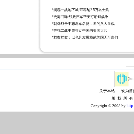
*
揭秘一战地下城:可容纳2.5万名士兵
*
史海回眸:战败日军帮美打朝鲜战争
*
朝鲜战争中志愿军名扬世界的八大血战
*
寻找二战中曾帮助中国的美国大兵
*
档案档案：以色列发展核武美国无可奈何