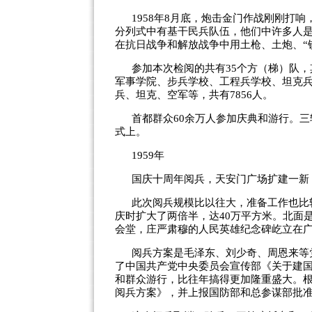
1958年8月底，炮击金门作战刚刚打
分列式中有基干民兵队伍，他们中许多人
在抗日战争和解放战争中用土枪、土炮、“
参加本次检阅的共有35个方（梯）队，
军事学院、步兵学校、工程兵学校、坦克
兵、坦克、空军等，共有7856人。
首都群众60余万人参加庆典和游行。
式上。
1959年
国庆十周年阅兵，天安门广场扩建一新
此次阅兵规模比以往大，准备工作也比
庆时扩大了两倍半，达40万平方米。北面
会堂，庄严肃穆的人民英雄纪念碑屹立在广
阅兵方案是毛泽东、刘少奇、周恩来等党
了中国共产党中央委员会宣传部《关于建
和群众游行，比往年搞得更加隆重盛大。根
阅兵方案》，并上报国防部和总参谋部批