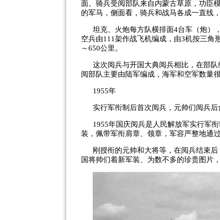
面。骑兵受阅部队来自内蒙古草原，功臣模
的军马，侧面看，骑兵和战马各成一直线
坦克、火炮每方队横排面4台车（炮），
空兵由111架作战飞机编成，由3机按三角
～650公里。
这次阅兵与开国大典阅兵相比，在部队
阅部队主要由陆军编成，海军和空军数量很
1955年
实行军衔制后首次阅兵，元帅们阅兵后
1955年国庆阅兵是人民解放军实行军
装，佩带军衔肩章、领章，军容严整地通
刚授衔的元帅和大将等，在阅兵结束后
国将帅们着新军装、为数不多的珍贵图片