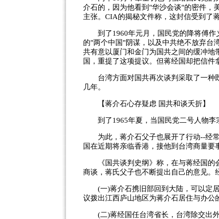
介石的，因为他看到"华沙会谈"的密件，
主张。CIA的揭秘文件称，这封信受到了
到了1960年元月，国民党的降将傅作
的"两个中国"阴谋，以及中共绝不放弃台
共有意以厦门和金门为国共之间的缓冲地带
国，重提了这项提议。但蒋经国却把信件
台湾方面对国共再次谈判采取了一种既
几年。
【蒋介石心存疑虑 国共和谈夭折】
到了1965年夏，当国民党二号人物李
为此，蒋介石父子也展开了行动--经常
国在近期将亲临香港，接他到台湾商量要
《国共谈判史纲》称，在与蒋经国的会
商谈，蒋氏父子也不断提出自己的意见。
(一)蒋介石携旧部回到大陆，可以定居
议拨出江西庐山地区为蒋介石居住与办公
(二)蒋经国任台湾省长，台湾除交出外