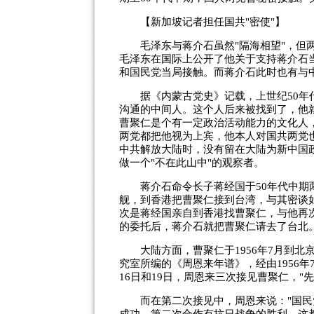
【新加坡记者担任国共"密使"】
毛泽东与蒋介石虽然"隔海相望"，但两
毛泽东在国际上公开了他关于支持蒋介石
和国民党当局接触。而蒋介石此时也有与
据《内蒙古党史》记载，上世纪50年代
沟通的中间人。这个人后来被找到了，他
曹聚仁是个有一定政治活动能力的文化人
两党都把他视为上宾，他本人对国共两党
中共解放大陆时，没有留在大陆为新中国政
做一个"不在此山中"的观察者。
蒋介石命令长子蒋经国于50年代中期两
舰，到香港把曹聚仁接到台湾，与其密谈
次是蒋经国亲自到香港找曹聚仁，与他再
的委托后，蒋介石就把曹聚仁请去了台北
大陆方面，曹聚仁于1956年7月到北
究室所编的《周恩来年谱》，经由1956年
16日和19日，周恩来三次接见曹聚仁，
而在第二次接见中，周恩来说："国民