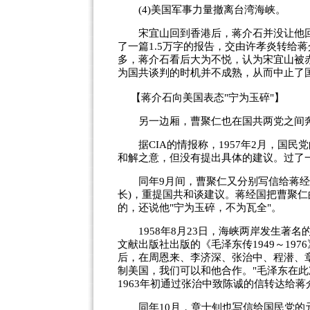
(4)美国军事力量撤离台湾海峡。
宋宜山回到香港后，蒋介石并没让他回
了一篇1.5万字的报告，交由许孝炎转给
多，蒋介石看后大为不悦，认为宋宜山被
为国共谈判的时机并不成熟，从而中止了
【蒋介石向美国表态"宁为玉碎"】
另一边厢，曹聚仁也在国共两党之间
据CIA的情报称，1957年2月，国民
和解之意，但没有提出具体的建议。过了
同年9月间，曹聚仁又分别写信给蒋经国
长)，重提国共和谈建议。蒋经国把曹聚
的，还说他"宁为玉碎，不为瓦全"。
1958年8月23日，海峡两岸发生著名
文献出版社出版的《毛泽东传1949～197
后，在周恩来、李济深、张治中、程潜、
制美国，我们可以和他合作。"毛泽东在此
1963年初通过张治中致陈诚的信转达给
同年10月，章士钊也写信给国民党的元