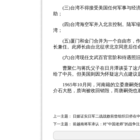
(三)台湾不得接受美国任何军事与经济
助；
(四)台湾海空军并入北京控制。陆军缩
湾；
(五)厦门和金门合并为一个自由市，作
长兼任。此师长由台北征求北京同意后任
(六)台湾现任文武百官官阶和待遇照
曹聚仁与蒋氏父子在日月潭谈妥了这六
给了中共。但美国则因为怀疑这六点建议
1965年10月间，河南籍的立委唐嗣
介石大怒，质询被收回销毁，而唐嗣尧也
上一主题：
日媒证实日军二战战败前曾组织日侨在
下一主题：
前越南将军承认：对“中国老师”的战争