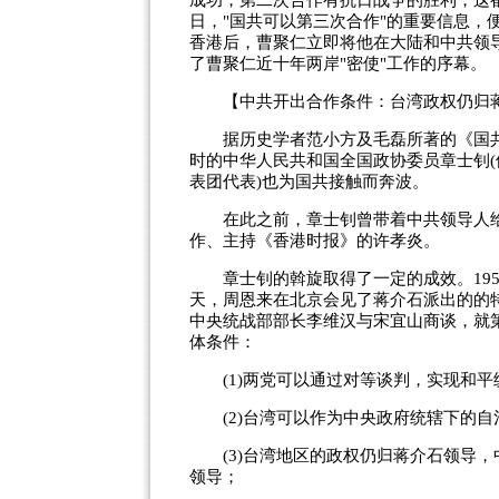
成功，第二次合作有抗日战争的胜利，这都
日，"国共可以第三次合作"的重要信息，
香港后，曹聚仁立即将他在大陆和中共领导
了曹聚仁近十年两岸"密使"工作的序幕。
【中共开出合作条件：台湾政权仍归
据历史学者范小方及毛磊所著的《国共谈
时的中华人民共和国全国政协委员章士钊(他
表团代表)也为国共接触而奔波。
在此之前，章士钊曾带着中共领导人给
作、主持《香港时报》的许孝炎。
章士钊的斡旋取得了一定的成效。195
天，周恩来在北京会见了蒋介石派出的的特
中央统战部部长李维汉与宋宜山商谈，就
体条件：
(1)两党可以通过对等谈判，实现和
(2)台湾可以作为中央政府统辖下的自
(3)台湾地区的政权仍归蒋介石领导，
领导；