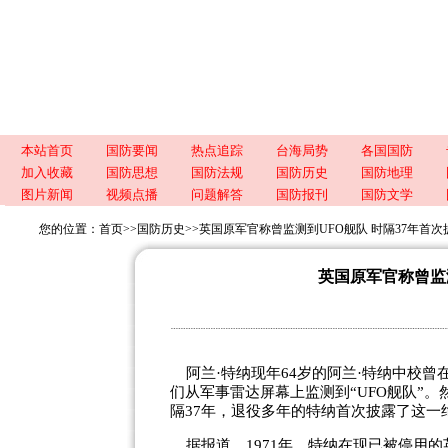
本站首页
国防要闻
热点追踪
台海局势
各国国防
加入收藏
国防思想
国防法规
国防历史
国防地理
图片新闻
视频点播
问题解答
国防报刊
国防文学
您的位置：
首页
>>
国防历史
>>
英国原军官称曾监测到UFO舰队 时隔37年首次
英国原军官称曾监测
阿兰·特纳现年64岁的阿兰·特纳中校曾在
们从军事雷达屏幕上监测到“UFO舰队”
隔37年，退役多年的特纳首次披露了这一
据报道，1971年，特纳在现已被停用