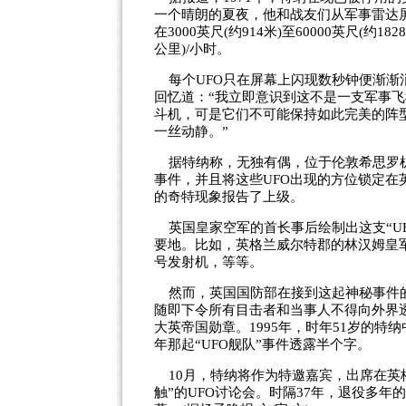
一个晴朗的夏夜，他和战友们从军事雷达屏
在3000英尺(约914米)至60000英尺(约
公里)/小时。
每个UFO只在屏幕上闪现数秒钟便渐渐
回忆道：“我立即意识到这不是一支军事飞
斗机，可是它们不可能保持如此完美的阵
一丝动静。”
据特纳称，无独有偶，位于伦敦希思罗机
事件，并且将这些UFO出现的方位锁定
的奇特现象报告了上级。
英国皇家空军的首长事后绘制出这支“U
要地。比如，英格兰威尔特郡的林汉姆皇
号发射机，等等。
然而，英国国防部在接到这起神秘事件的
随即下令所有目击者和当事人不得向外界透
大英帝国勋章。1995年，时年51岁的
年那起“UFO舰队”事件透露半个字。
10月，特纳将作为特邀嘉宾，出席在英
触”的UFO讨论会。时隔37年，退役多