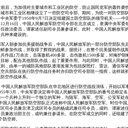
前后，为加强对主要城市和工业区的防空，防止国民党军的轰炸袭
要城市和工业区相继设立了一些防空司令部。期间，为统一对防空部
中央军委于1950年9月7日决定组建国土防空部队的领导机关——中
12月16日，中国人民解放军防空司令部在北京成立，隶属中央军委
兵任政治委员，谭家述任副司令员兼参谋长。此时，中国人民解放军
个兵种来建设的。
军入朝参加抗美援朝战争后，中国人民解放军的一部分防空部队先
朝鲜参加作战，并取得了辉煌的战果。据统计，在整个抗美援朝作战
共作战1万余次，击落敌机400多架，击伤敌机1500多架，对掩护
业目标，配合其他部队作战，起了重要作用。与此同时，中国人民解
原则，由单一的城防高炮部队逐渐发展为包括探照灯、雷达、通信等
航空兵部队在执行防空作战任务时亦归防空司令部统一指挥，这样就
土防空作战体系。
，中国人民解放军防空部队在华北地区进行防空战役演练，开始以军
955年3月，中央军委决定将中国人民解放军防空部队的番号总称定
的一个兵种上升到一个独立的军种，与陆军、海军、空军、公安军处
，中国人民解放军防空部队正式改称中国人民解放军防空军。时任中国
军区司令员兼京津卫戍区司令员的杨成武兼任司令员，成钧、谭家述
委员兼政治部主任，成钧兼任参谋长。在防空军成立的同时，还组建了
个防空师。