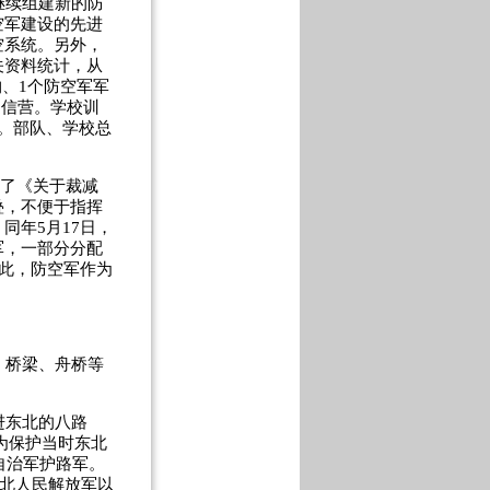
继续组建新的防
空军建设的先进
空系统。另外，
关资料统计，从
构、1个防空军军
通信营。学校训
。部队、学校总
过了《关于裁减
叠，不便于指挥
同年5月17日，
军，一部分分配
从此，防空军作为
、桥梁、舟桥等
进东北的八路
。为保护当时东北
自治军护路军。
东北人民解放军以