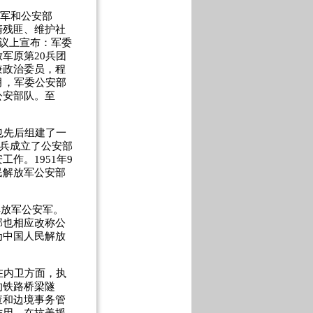
防军和公安部
清残匪、维护社
会议上宣布：军委
军原第20兵团
兼政治委员，程
月，军委公安部
公安部队。至
也先后组建了一
道兵成立了公安部
作。1951年9
民解放军公安部
解放军公安军。
部也相应改称公
为中国人民解放
在内卫方面，执
的铁路桥梁隧
查和边境事务管