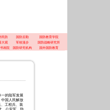
防民防
国防后勤
国防教育学院
器大观
军校漫步
国防战略研究所
书画院
国防研究机构
国外国防教育
单一的陆军发展
，中国人民解放
兵、工程兵、装
代，公安军、防