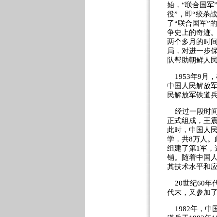
始，“联合国军
役”，即“绞杀
了“联合国军”
争史上的奇迹。
两个多月的时间
局，对进一步保
队帮助朝鲜人
1953年9月
中国人民解放
民解放军铁道
经过一段时间的
正式组成，王
此时，中国人民
学，共8万人。
组建了第1军，
销。随着中国
其技术水平和
20世纪60年
代末，又参加
1982年，中