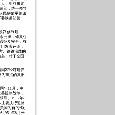
工人，组成东北
铁道部，统一领导
人民解放军第四
军委铁道部领
铁路修到哪
0余公里，修复桥
的通畅及安全，有
专门发表评论，
方、铁路沿线的
南岛，对于全国
援国家经济建设
梁为重点的复旧
同年11月，中
抗美援朝战争，
导。1952年8
队主要执行道路
美国为首的“联
951年8月开