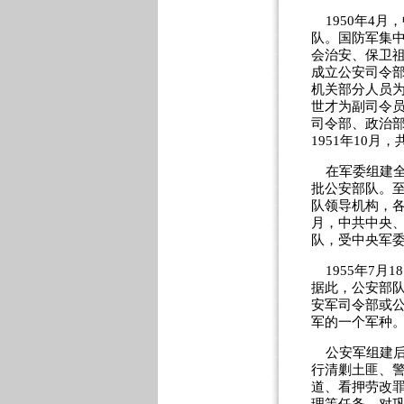
1950年4月
队。国防军集
会治安、保卫祖
成立公安司令部
机关部分人员
世才为副司令员
司令部、政治
1951年10月
在军委组建全
批公安部队。至
队领导机构，各
月，中共中央
队，受中央军
1955年7月
据此，公安部
安军司令部或
军的一个军种
公安军组建后
行清剿土匪、
道、看押劳改