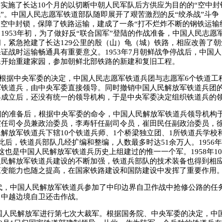
”实施了长达10个月的以切断中朝人民军队后方供应为目的的“空中封
战”。中国人民志愿军铁道部队随即展开了艰苦激烈的反“绞杀战”斗争
的空中封锁，保障了铁路运输，建成了一条“打不烂炸不断的钢铁运输
1953年初，为了做好反“联合国军”登陆的作战准备，中国人民志愿
，紧急抢建了长达129公里的殷（山）龟（城）铁路，相应改善了
证战时运输畅通具有重要意义。1953年7月朝鲜战争停战后，中国
民开始重建家园，参加朝鲜北部铁路的新建和复旧工程。
，根据中央军委的决定，中国人民志愿军铁道兵团与志愿军6个铁道工
军铁道兵，由中央军委直接领导。同时撤销中国人民解放军铁道兵团
兵成立后，还没有统一的领导机构，于是中央军委决定组织铁道兵的
准备后，根据中央军委的命令，中国人民解放军铁道兵领导机构于19
震任司令员兼政治委员，李寿轩任副司令员，崔田民任副政治委员，
解放军铁道兵下辖10个铁道兵师、1个桥梁独立团、1所铁道兵学校
此后，铁道兵部队几经扩编和整编，人数最多时达51余万人。1956
这也是中国人民解放军铁道兵历史上组建过的惟一一个军。1958年1
人民解放军铁道兵建设的不断加强，铁道兵部队的技术装备也得到相
应变能力也随之提高，在国家铁路建设和国防建设中发挥了重要作用
代，中国人民解放军铁道兵参加了中印边界自卫作战中抢修公路的任务；
了中越边境自卫还击作战。
国人民解放军进行第七次大裁军。根据国务院、中央军委的决定，中