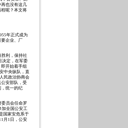
中再也没有这几
历程呢？本文将
55年正式成为
重要企业、厂
将胜利，保持社
日决定，在军委
，即开始着手组
公安中央纵队，直
国人民政治协商会
民公安部队，受
制，统一的纪
府委员会任命罗
参加全国公安工
是国家安危系于
1月1日，公安