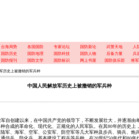
台海局势
各国国防
专家论坛
国防新论
武警天地
人
国防历史
国防地理
国防科技
国防人物
后备力量
兵
国防报刊
国防文学
国防标识
网上书屋
国防俱乐部
将军
军历史上被撤销的军兵种
中国人民解放军历史上被撤销的军兵种
军自创建以来，在中国共产党的领导下，不断发展壮大，并逐渐由
种合成的革命化、现代化、正规化的人民军队。在其80年的历史上
过陆军、海军、空军、公安军、防空军等几大军种及步兵、骑兵、炮
通信兵、防化兵、基本建设工程兵等兵种。在20世纪50年代和80年