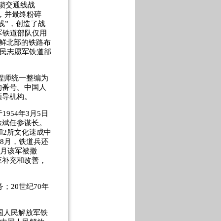
锁交通线战
，并最终粉碎
线”，创造了战
军铁道部队仅用
朝鲜北部的铁路布
人民志愿军铁道部
程师统一整编为
的番号。中国人
领导机构。
54年3月5日
徐斌任参谋长。
和2所文化速成中
年8月，铁道兵还
0月该军被撤
应补充和改善，
。
20世纪70年
国人民解放军铁