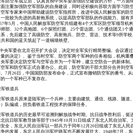
军防空军成立后，认真贯彻中央军委加强防空建设的方针，一方面
方面注重加强防空军部队的自身建设，同时还积极向苏联方面学习防
防空军专家来中国帮助建设防空军指挥所，改进中国人民解放军的防
了一批较为先进的高射炮系统，以提高防空军部队的作战能力。据有
至1957年5月，中国人民解放军防空军共组建有4个大军区防空军领导机
师师部、32个高炮团、6个探照灯团、25个雷达团、5个通信团又1个
体系，先后建立了高级防空、高射炮兵、防空、雷达、技术等9所学校
在共和国的蓝天筑起了一道铜墙铁壁。
，中央军委在北京召开扩大会议，决定对全军实行精简整编。会议通
质量的决定》。鉴于当时空军、防空军两个军种的任务相似，机构重
央军委决定防空军与空军合并为一个军种，建立空防合一的新体制。
军空军和防空军正式合署办公。此后，防空军的干部大部分合并到空
。7月26日，中国国防部发布命令，正式宣布撤销防空军的番号。
军的一个军种已不复存在。
军铁道兵
军铁道兵原来是陆军的一个兵种，主要由建筑、通信、线路、隧道
分）队编成，担负着铁道工程技术的保障任务。
军铁道兵的历史最早可追溯到解放战争时期。抗日战争胜利后，挺
北抗日联军教导旅等部于1945年10月31日组成了东北人民自治军
安全，东北人民自治军以一部兵力于同年12月20日组成了东北人民
争的发展，东北人民自治军护路军也不断发展壮大。1948年7月，