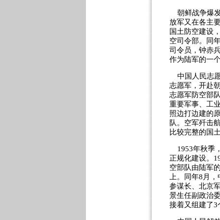
朝鲜战争爆发
放军又在各主
国土防空建设，
空司令部。同年
司令员，钟赤
作为陆军的一
中国人民志愿
志愿军，开赴
志愿军防空部队
重要军事、工
照边打边建的
队。空军歼击
比较完整的国
1953年秋季
正规化建设。1
空部队由陆军
上。同年8月
参谋长、北京
景生任副政治
接着又组建了3