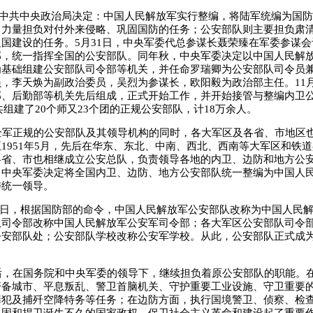
，中共中央政治局决定：中国人民解放军实行整编，将陆军统编为国
中力量担负对付外来侵略、巩固国防的任务；公安部队则主要担负肃
国建设的任务。5月31日，中央军委代总参谋长聂荣臻在军委参谋
，统一指挥全国的公安部队。同年秋，中央军委决定以中国人民解放
为基础组建公安部队司令部等机关，并任命罗瑞卿为公安部队司令员
，李天焕为副政治委员，吴烈为参谋长，欧阳毅为政治部主任。11
部、后勤部等机关先后组成，正式开始工作，并开始接管与整编内卫
，共组建了20个师又23个团的正规公安部队，计18万余人。
军正规的公安部队及其领导机构的同时，各大军区及各省、市地区
1951年5月，先后在华东、东北、中南、西北、西南等大军区和铁
省、市也相继成立公安总队，负责领导各地的内卫、边防和地方公安工
、中央军委决定将全国内卫、边防、地方公安部队统一整编为中国人
委统一领导。
18日，根据国防部的命令，中国人民解放军公安部队改称为中国人民
队司令部改称中国人民解放军公安军司令部；各大军区公安部队司令
公安部队处；公安部队学校改称公安军学校。从此，公安部队正式成
。
，在国务院和中央军委的领导下，继续担负着原公安部队的职能。
警备城市、平息叛乱、警卫首脑机关、守护重要工业设施、守卫重要
罪犯及捕歼空降特务等任务；在边防方面，执行国境警卫、侦察、检