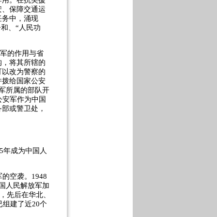
作用。在抗美援
安、保障交通运
任务中，涌现
和、“人民功
安军的作用与省
构，将其所辖的
可以改为警察的
并拨给国家公安
军所属的部队开
公安军作为中国
备部或警卫处，
5年成为中国人
空袭。1948
国人民解放军加
础，先后在华北、
组建了近20个