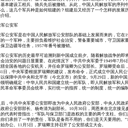
、基本建设工程兵、骑兵先后被撤销。从此，中国人民解放军的序列
那么，这几个军兵种是如何组建的？组建后又经历了一个怎样的发展
的介绍。
军公安军
公安军是在中国人民解放军公安部队的基础上发展而来的，它在19
军的一个军种，主要担负着维护社会治安，警备重要城市，守卫国家
保卫边疆等任务，1957年番号被撤销。
军公安军的历史最早可追溯到新中国成立前夕。随着解放战争的即
会治安的问题日显重要。在此情况下，中共中央军委于1949年7月6
统辖全国各地的公安机关，并任命罗瑞卿为公安部长。罗瑞卿受命后
31日，中央军委根据罗瑞卿的建议，发布命令，正式成立中国人民
以保障中共中央和北平市（今北京市）的安全。9月29日，新的中
纲领明确规定：中华人民共和国建立统一的军队，即人民解放军和人
人民革命军事委员会统率，实行统一的指挥，统一的制度，统一的编
后，中共中央军委公安部即改为中央人民政府公安部，中央人民政
政府公安部部长、杨奇清为副部长。10月30日，周恩来在北京接见
议的代表时曾指出：“军队与保卫部门是政权的主要的两个支柱。你们
你们承担了一半的责任，军队是备而不用的，你们是天天要用的。”1
始办公。11月5日，罗瑞卿主持召开了公安部成立大会。