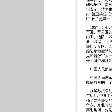
理等任务。对
朝战争中，部
输安全、清匪
出“警卫英雄”
臣”孙广起等一
1957年1月
军区、军分区
内卫、边防、
看守监狱、守
部门；专区、
始陆续地撤销与
人民解放军的
作为研究和领
中国人民解放
中国人民解放军
民解放军的一个
在解放战争时期
年8月，中共
强了防空部队的
华东、东北等地
高射炮团，分