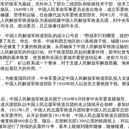
治军护路军为基础，另外补入了部分二线部队和铁路技术干部、技术
纵队。1949年1月，中国人民革命军事委员会发出电令，成立军委
的修建、管理和运输，任命滕代远为军委铁道部部长。同年5月，中国
北人民解放军铁道纵队为基础组建中国人民解放军铁道兵团，归中央
任司令员、政治委员，吕正操兼任副司令员。
，中国人民解放军铁道部队的战斗口号是：“野战军打到哪里，就把
通了东北、华北、华东、中南和西北地区的15条铁路干线，铺路160
另外还修复了大量的铁路设施，从而确保了中国人民解放军铁路运输
国人民解放军的作战行动。对于铁道部队所起的重要作用，新华社曾
铁路网的基本恢复，使首都和全国主要城市紧密连结起来，使前方与后
村、工厂、矿山联系成一个整体，对于支援人民解放军解放西藏、海
将起着巨大的作用。”
，为恢复国民经济，中央军委决定中国人民解放军铁道部队投入支
，中国人民解放军铁道部队于1950年转入以担负主要铁路干线、桥
，中国人民解放军铁道兵团于1950年9月转隶中央军委直接领导。
铁道兵团部队以中国人民志愿军铁道兵团的名义陆续开赴朝鲜，参加
务。1951年1月，中国人民志愿军铁道兵团转隶中国人民志愿军总部领
央军委序列。从开赴朝鲜至1951年初，中国人民志愿军铁道兵团部
修复铁路900多公里。随后，在朝鲜北部1300公里的铁路线上，对以
破坏进行了持续的反轰炸斗争，基本上能做到随炸随修，随修随通。从1