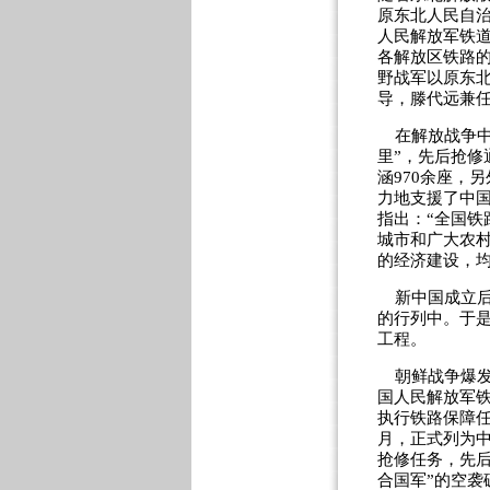
原东北人民自
人民解放军铁道
各解放区铁路
野战军以原东
导，滕代远兼
在解放战争中
里”，先后抢修
涵970余座，
力地支援了中
指出：“全国
城市和广大农
的经济建设，均
新中国成立后
的行列中。于是
工程。
朝鲜战争爆发后
国人民解放军
执行铁路保障任
月，正式列为中
抢修任务，先后
合国军”的空袭