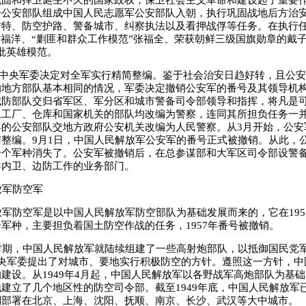
巩固和捍卫诞生不久的国家政权，保卫社会主义革命和建设起了重要
分公安部队组成中国人民志愿军公安部队入朝，执行巩固战地后方治
肃特、防空护路、警备城市、纠察执法以及看押战俘等任务。在执行
贺福洋、“剿匪和群众工作模范”张福全、荣获朝鲜三级国旗勋章的戴子
批英雄模范。
，中央军委决定对全军实行精简整编。鉴于社会治安日趋好转，且公
的地方部队基本相同的情况，军委决定撤销公安军的番号及其领导机
城防部队交归省军区、军分区和城市警备司令部领导和指挥，将凡是
卫工厂、仓库和国家机关的部队均改编为警察，连同其所担负任务一
县的公安部队交地方政府公安机关改编为人民警察。从3月开始，公安
整编。9月1日，中国人民解放军公安军的番号正式被撤销。从此，
一个军种消失了。公安军被撤销后，在总参谋部和大军区司令部设警
导内卫、边防工作的业务部门。
军防空军
防空军是以中国人民解放军防空部队为基础发展而来的，它在195
军种，主要担负着国土防空作战的任务，1957年番号被撤销。
，中国人民解放军就陆续组建了一些高射炮部队，以抵御国民党军的
中央军委提出了对城市、要地实行积极防空的方针。遵照这一方针，中
建设。从1949年4月起，中国人民解放军以各野战军高炮部队为基
建立了几个地区性的防空司令部。截至1949年底，中国人民解放军已
别部署在北京、上海、沈阳、抚顺、南京、长沙、武汉等大中城市。