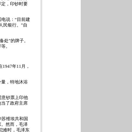
早定，印钞时要
电说：“目前建
人民银行。”自
备处”的牌子。
样等。
47年11月，
分量，特地沐浴
同意钞票上印他
他当了政府主席
华苏维埃共和国
席。然而，毛泽
犯难时，毛泽东