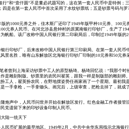
银行”和“壹仟圆”不是董必武题写的，这在第一套人民币中是特例；三
样；四是在第一套人民币中首次采用了水纹钞票纸；五是钞票号码与罗
版的1000元券之外，佳木斯厂还印了1949年版甲种10元券、100元
种100元券人民币。在河北涉县悬钟村的原冀南银行印钞厂，生产了194
为帆船。该厂改称中国人民银行第二印刷局后，印制过1949年版的2
。
银行印钞厂，后来改称中国人民银行第三印刷局。在第一套人民币
风景名胜，唯有山东解放区北海银行印钞厂印制的10元券和50元券
，笔者曾到上海采访钞票中工人的原型杨琦。杨琦回忆说：“我那个时
工作是雕刻制版。钞票里的农民叫翟英，跟我一样是制版部的雕刻师
我扮工人，翟英扮农民，在野地摆姿势任画家画了一个星期。最初我
英是一手拿枪，一手拿锄头。画完后，上级审查，把枪去掉了，就成
隆炮声中，人民币问世并开始在解放区发行。红色金融工作者接管
国民党遗留下来的印钞设备印制人民币。
大陆一统天下
民币扩展的最早地区。1949年2月，中共中央华东局指示北海银