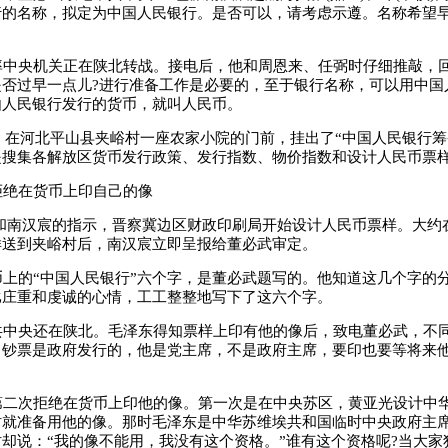
行的名称，拟定为中国人民银行。是否可以，请考虑示遵。名称希望
中央机关正在陕北转战。接电后，他和周恩来、任弼时仔细推敲，回
否过早一点儿?进行准备工作是必要的，至于银行名称，可以用中国
由人民银行发行的货币，就叫人民币。
，在河北平山县夹峪村一座农家小院的门前，挂出了“中国人民银行筹
是搜集各解放区货币发行政策、发行指数、物价指数和设计人民币票
绝在货币上印自己的像
汉宸的指示，晋察冀边区财政印刷局开始设计人民币票样。大约在19
样送到夹峪村后，南汉宸立即呈报给董必武审定。
上的“中国人民银行”六个字，是董必武题写的。他知道这几个字的
比庄重和虔诚的心情，工工整整地写下了这六个字。
中央还在陕北。毛泽东得知票样上印有他的像后，致电董必武，不
，钞票是政府发行的，他是党主席，不是政府主席，要印也要等将来
二次拒绝在货币上印他的像。第一次是在中央苏区，黄亚光设计中
时就准备用他的像。那时毛泽东是中华苏维埃共和国临时中央政府主
却说：“我的像不能用，我没有这个资格。”谁有这个资格呢?当大家