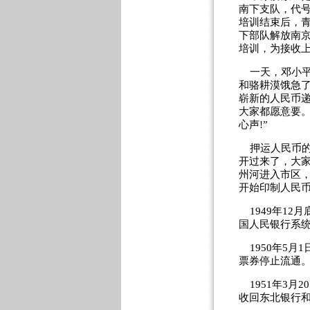
南下支队，代号
培训结束后，
下部队解放南京
培训，为接收
一天，邓小平
和骆耕漠饿急
崭新的人民币递
大家都愿意要。
心声!”
押运人民币的
开过来了，大
州河进入市区
开始印制人民
1949年12
国人民银行系
1950年5月
票券停止流通
1951年3月
收回东北银行