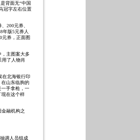
是背面无“中国
马冠字左右位置
券、200元券、
8年版5元券人
0元券，正面图
中，主图案大多
采用了人物肖
候在北海银行印
。在山东临朐的
是一手拿枪，一
了现在这个样
旧金融机构之
行抽调人员组成