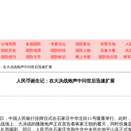
台海局势
各国国防
专家论坛
国防新论
武警天地
人
国防历史
国防地理
国防科技
国防人物
后备力量
兵
国防报刊
国防文学
国防标识
网上书屋
国防俱乐部
将军
：在大决战炮声中问世后迅速扩展
人民币诞生记：在大决战炮声中问世后迅速扩展
月1日，中国人民银行挂牌仪式在石家庄中华北街11号隆重举行。此时
役战场上，大决战的隆隆炮声正在宣告着蒋家王朝的覆灭，同时也像
典礼而喝彩。同日，人民币在石家庄市和中共中央所在地平山县正式