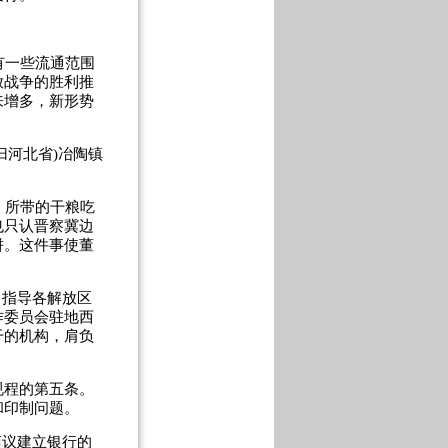
有一些流通范围
放战争的胜利推
来增多，新形势
归河北省)冶陶镇
，所带的干粮吃
也只认晋察冀边
饼。这件事使董
指导各解放区
作委员会驻地西
干的机构，肩负
规程的第五条。
和印制问题。
商议建立银行的