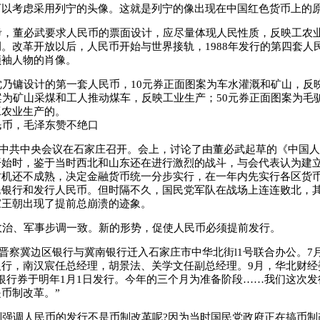
可以考虑采用列宁的头像。这就是列宁的像出现在中国红色货币上的
，董必武要求人民币的票面设计，应尽量体现人民性质，反映工农
。改革开放以后，人民币开始与世界接轨，1988年发行的第四套人
领袖人物的肖像。
乃镛设计的第一套人民币，10元券正面图案为车水灌溉和矿山，反
案为矿山采煤和工人推动煤车，反映工业生产；50元券正面图案为毛
工农业生产的。
币，毛泽东赞不绝口
，中共中央会议在石家庄召开。会上，讨论了由董必武起草的《中国
开始时，鉴于当时西北和山东还在进行激烈的战斗，与会代表认为建
时机还不成熟，决定金融货币统一分步实行，在一年内先实行各区货
民银行和发行人民币。但时隔不久，国民党军队在战场上连连败北，
家王朝出现了提前总崩溃的迹象。
治、军事步调一致。新的形势，促使人民币必须提前发行。
，晋察冀边区银行与冀南银行迁入石家庄市中华北街l1号联合办公。7月
银行，南汉宸任总经理，胡景法、关学文任副总经理。9月，华北财经
银行券于明年1月1日发行。今年的三个月为准备阶段……我们这次发
币制改革。”
强调人民币的发行不是币制改革呢?因为当时国民党政府正在搞币制