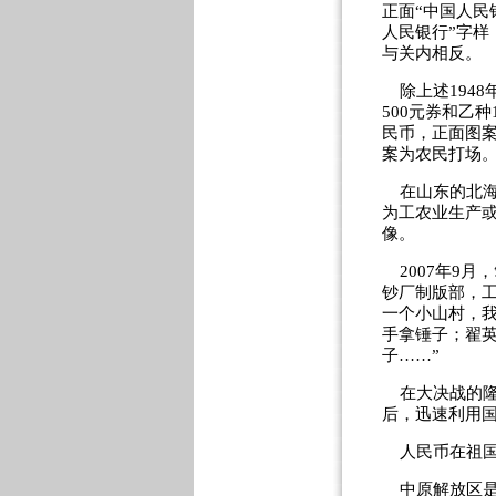
正面“中国人民
人民银行”字
与关内相反。
除上述1948年
500元券和乙
民币，正面图案
案为农民打场
在山东的北海
为工农业生产或
像。
2007年9月
钞厂制版部，
一个小山村，
手拿锤子；翟
子……”
在大决战的隆
后，迅速利用
人民币在祖国
中原解放区是人