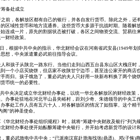
筹备处成立
之前，各解放区都有自己的银行，并各自发行货币。除此之外，还
多的区域性货币和地方流通券。这些货币大多源于抗战时期。随着解
开始连成一片，原先的割据状态被打破，各区之间物资交流、贸易往
统一财经政策。
15日，根据中共中央的指示，华北财经会议在河南省武安县(1949年划
一思想，中央派遣董必武前往指导会议。
人和孩子从陕北一路东行。当他们走到山西五台县东山区大槐庄时
跑到一个小店买烧饼，但店家不收陕甘宁边币，甚至连公家开的商店
空手而归。孩子饿急了，董必武的夫人只好用一块新布料换了两个烧
到货币统一的必要性。
共中央决定成立华北财经办事处，以统一华北各解放区的财经政策，
展。办事处驻地在河北平山县夹峪村，距刘少奇、朱德领导的中央工
。办事处工作人员有五六十人，对各解放区的情况了如指掌。这个精
内阁”的神圣使命。
《华北财经办事处组织规程》时，就将“筹建中央财政及银行”列为
华北财经办事处便开始酝酿筹建中央银行，并开始考虑新货币的设计
董必武致电中共中央：“已派南汉宸赴渤海找张(鼎丞)、邓(子恢)