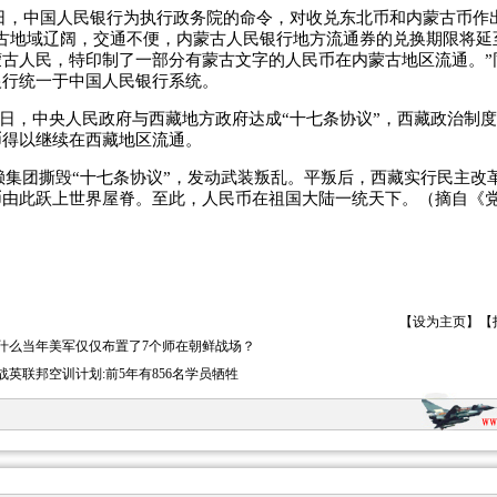
1日，中国人民银行为执行政务院的命令，对收兑东北币和内蒙古币作
古地域辽阔，交通不便，内蒙古人民银行地方流通券的兑换期限将延
蒙古人民，特印制了一部分有蒙古文字的人民币在内蒙古地区流通。”
银行统一于中国人民银行系统。
23日，中央人民政府与西藏地方政府达成“十七条协议”，西藏政治制
币得以继续在西藏地区流通。
赖集团撕毁“十七条协议”，发动武装叛乱。平叛后，西藏实行民主改
由此跃上世界屋脊。至此，人民币在祖国大陆一统天下。（摘自《党史
【
设为主页
】【
什么当年美军仅仅布置了7个师在朝鲜战场？
战英联邦空训计划:前5年有856名学员牺牲