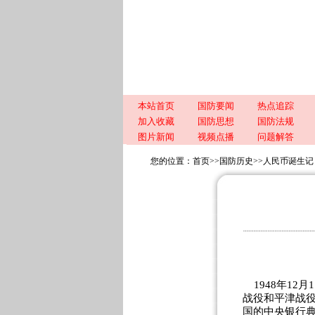
本站首页
国防要闻
热点追踪
加入收藏
国防思想
国防法规
图片新闻
视频点播
问题解答
您的位置：
首页
>>
国防历史
>>
人民币诞生记
1948年12
战役和平津战
国的中央银行