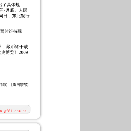
出了具体规
至7月底。人民
同日，东北银行
度暂时维持现
革，藏币终于成
博览》2009
打印
】【
返回顶部
】