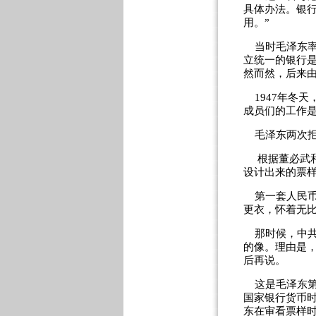
具体办法。银
用。”
当时毛泽东率
立统一的银行是
然而然，后来
1947年冬天
成员们的工作
毛泽东两次拒
根据董必武和南
设计出来的票
第一套人民币
更衣，怀着无
那时候，中共
的像。理由是
后再说。
这是毛泽东第
国家银行货币
东在审看票样时