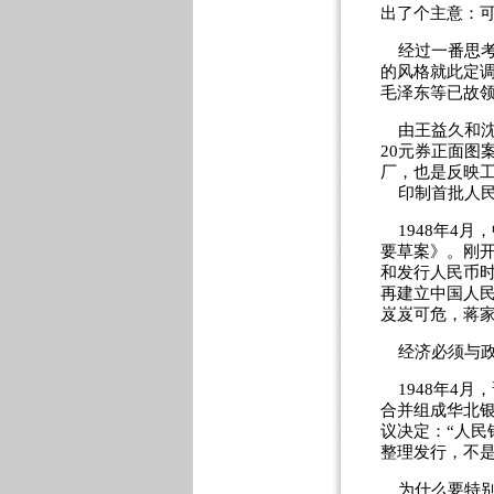
出了个主意：
经过一番思考
的风格就此定调
毛泽东等已故
由王益久和沈
20元券正面图
厂，也是反映
印制首批人民
1948年4月
要草案》。刚
和发行人民币
再建立中国人
岌岌可危，蒋
经济必须与政
1948年4月
合并组成华北
议决定：“人民
整理发行，不是
为什么要特别