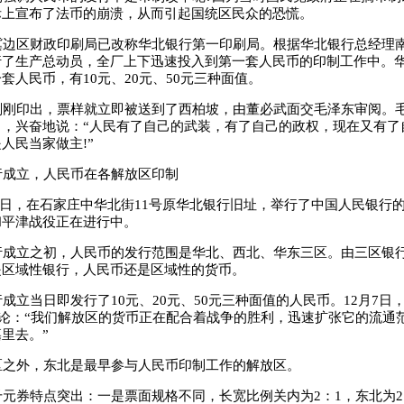
际上宣布了法币的崩溃，从而引起国统区民众的恐慌。
边区财政印刷局已改称华北银行第一印刷局。根据华北银行总经理
行了生产总动员，全厂上下迅速投入到第一套人民币的印制工作中。
套人民币，有10元、20元、50元三种面值。
刚印出，票样就立即被送到了西柏坡，由董必武面交毛泽东审阅。
口，兴奋地说：“人民有了自己的武装，有了自己的政权，现在又有了
人民当家做主!”
成立，人民币在各解放区印制
月1日，在石家庄中华北街11号原华北银行旧址，举行了中国人民银行
和平津战役正在进行中。
成立之初，人民币的发行范围是华北、西北、华东三区。由三区银
是区域性银行，人民币还是区域性的货币。
立当日即发行了10元、20元、50元三种面值的人民币。12月7日
社论：“我们解放区的货币正在配合着战争的胜利，迅速扩张它的流通
里去。”
之外，东北是最早参与人民币印制工作的解放区。
券特点突出：一是票面规格不同，长宽比例关内为2：1，东北为2