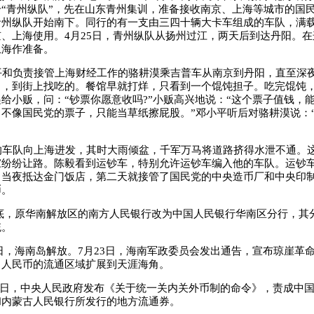
“青州纵队”，先在山东青州集训，准备接收南京、上海等城市的国
青州纵队开始南下。同行的有一支由三四十辆大卡车组成的车队，满
、上海使用。4月25日，青州纵队从扬州过江，两天后到达丹阳。
上海作准备。
和负责接管上海财经工作的骆耕漠乘吉普车从南京到丹阳，直至深
了，到街上找吃的。餐馆早就打烊，只看到一个馄饨担子。吃完馄饨
给小贩，问：“钞票你愿意收吗?”小贩高兴地说：“这个票子值钱，
不像国民党的票子，只能当草纸擦屁股。”邓小平听后对骆耕漠说：
车队向上海进发，其时大雨倾盆，千军万马将道路挤得水泄不通。
家纷纷让路。陈毅看到运钞车，特别允许运钞车编入他的车队。运钞
，当夜抵达金门饭店，第二天就接管了国民党的中央造币厂和中央印
币。
月底，原华南解放区的南方人民银行改为中国人民银行华南区分行，其
统。
1日，海南岛解放。7月23日，海南军政委员会发出通告，宣布琼崖革
。人民币的流通区域扩展到天涯海角。
20日，中央人民政府发布《关于统一关内关外币制的命令》，责成中
和内蒙古人民银行所发行的地方流通券。