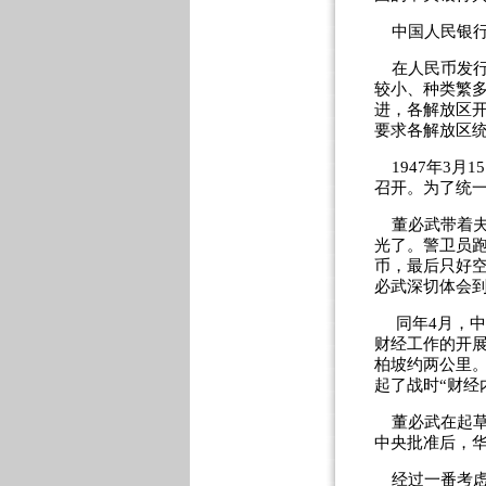
中国人民银行
在人民币发行
较小、种类繁
进，各解放区
要求各解放区
1947年3月
召开。为了统
董必武带着夫
光了。警卫员
币，最后只好
必武深切体会
同年4月，中
财经工作的开
柏坡约两公里
起了战时“财经
董必武在起草
中央批准后，
经过一番考虑，