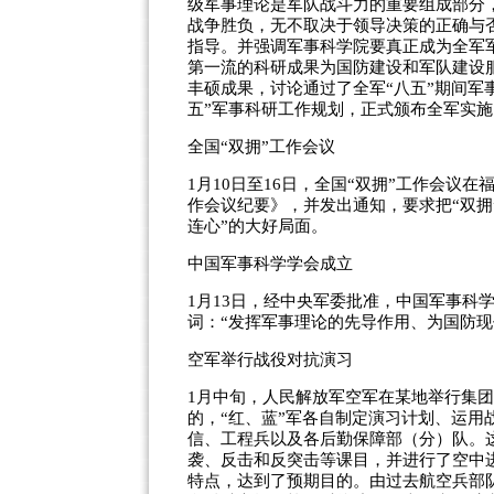
级军事理论是军队战斗力的重要组成部分
战争胜负，无不取决于领导决策的正确与
指导。并强调军事科学院要真正成为全军军
第一流的科研成果为国防建设和军队建设
丰硕成果，讨论通过了全军“八五”期间军
五”军事科研工作规划，正式颁布全军实施
全国“双拥”工作会议
1月10日至16日，全国“双拥”工作会议
作会议纪要》，并发出通知，要求把“双拥
连心”的大好局面。
中国军事科学学会成立
1月13日，经中央军委批准，中国军事科
词：“发挥军事理论的先导作用、为国防现
空军举行战役对抗演习
1月中旬，人民解放军空军在某地举行集
的，“红、蓝”军各自制定演习计划、运
信、工程兵以及各后勤保障部（分）队。
袭、反击和反突击等课目，并进行了空中
特点，达到了预期目的。由过去航空兵部