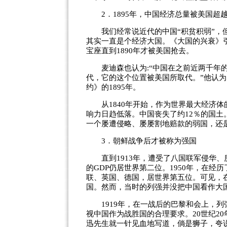
2．1895年，中国经济总量被美国超
我们经常说近代的中国“积贫积弱”，但
其实一直是个经济大国。《大国的兴衰》
宝座直到1890年才被美国抢去。
麦迪森也认为:“中国在之前近两千年的时
代，它的这个位置被美国所取代。”他认为
约》的1895年。
从1840年开始，作为世界最大经济体
响力日趋低落。中国丧失了约12％的国
一个屡遭侵略、屡屡割地赔款的弱国，还
3．朝鲜战争后才被称为强国
直到1913年，遭受了八国联军侵华、
的GDP仍居世界第二位。1950年，在经
联、英国、德国，居世界第五位。可见，
国。然而，当时的列强并没把中国看作大
1919年，在一战后的巴黎和会上，列
视中国作为战胜国的合理要求。20世纪2
迅先生就一针见血地写道，倘是狮子，夸