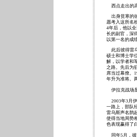
西点走出的
出身贫寒的彼
愿考入这所名
4年后，他以全
长的副官，深得
以第一名的成
此后彼得雷乌斯
硕士和博士学
解，以学者和
之路。先后为
席当过幕僚。1
年升为准将。
伊拉克战场
2003年3月
一路上，部队
雷乌斯声名鹊起
使得当地局势
色表现赢得了
同年5月，彼