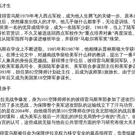
高才生
得雷乌斯1970年考入西点军校，成为他人生腾飞的关键一步。原本
校后，突然爆发出惊人的才华。他几乎做什么都拿手，无论是训练、
班第一名的优异成绩毕业，成为一名陆军少尉。1981年，当上了陆军
长官赏识，不久又被选送回西点军校作为“重点培养对象”再度深造。1
绩从陆军指挥与参谋进修班毕业，并获得“马歇尔将军奖”殊荣。
在学业上不断进取。1985年和1987年，他相继从普林斯顿大学
位。在博士论文中，对越南战争留给美军什么样的教训，提出了一番
军人兼具的身份反思越战。获得博士学位后，彼得雷乌斯重回军队，
驻欧美军最高司令、美国陆军参谋长、美军联合参谋部主任和美军参
993年，担任第82空降师计划处主任，后成为该师第1旅旅长。由于治
两年后又成为美国第18空降军参谋长。
显身手
伊拉克战争爆发，身为101空降师师长的彼得雷乌斯率部参加了进攻
经历了多次恶战，为保障整个美军进攻部队的运输线立下了汗马功劳
的是在2004年。由他领导的第101空降师在伊拉克北部地区的战后
相对缓和，成为美军占领后一片混乱的伊拉克局势中少有的“亮点”。
白宫的认可，这些成就无疑与他在公共管理方面的学习研究有很大关
得雷乌斯被任命为保障伊拉克权力移交安全的最高指挥官，负责组建