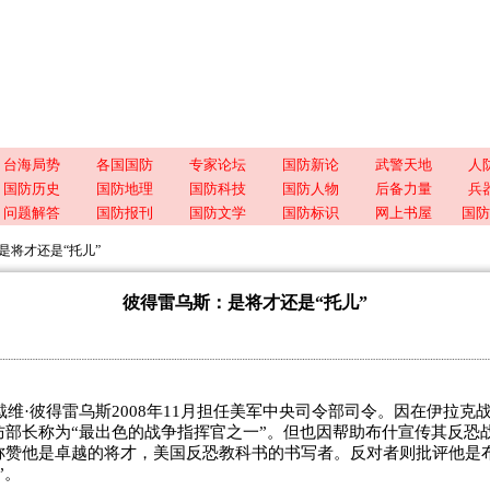
台海局势
各国国防
专家论坛
国防新论
武警天地
人
国防历史
国防地理
国防科技
国防人物
后备力量
兵
问题解答
国防报刊
国防文学
国防标识
网上书屋
国防
是将才还是“托儿”
彼得雷乌斯：是将才还是“托儿”
维·彼得雷乌斯2008年11月担任美军中央司令部司令。因在伊拉克
防部长称为“最出色的战争指挥官之一”。但也因帮助布什宣传其反恐
称赞他是卓越的将才，美国反恐教科书的书写者。反对者则批评他是
”。