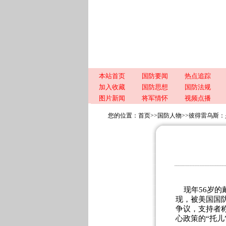
本站首页
国防要闻
热点追踪
加入收藏
国防思想
国防法规
图片新闻
将军情怀
视频点播
您的位置：
首页
>>
国防人物
>>
彼得雷乌斯：
现年56岁的戴
现，被美国国
争议，支持者
心政策的“托儿