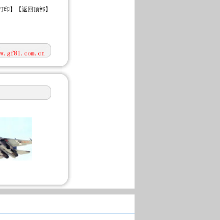
打印
】【
返回顶部
】