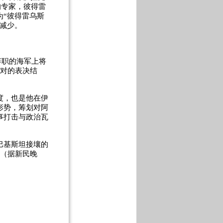
的专家，彼得雷
“彼得雷乌斯
减少。
辞职的海军上将
反对的表决结
度，也是他在伊
形势，筹划对阿
事打击与政治瓦
巴基斯坦接壤的
 （据新民晚