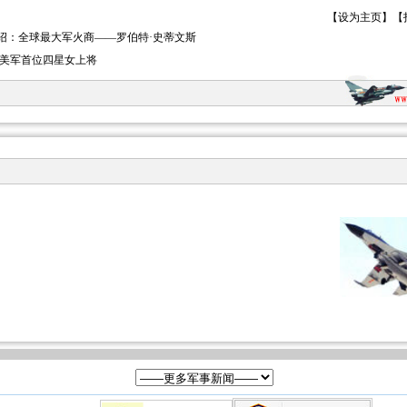
【
设为主页
】【
绍：全球最大军火商――罗伯特·史蒂文斯
:美军首位四星女上将