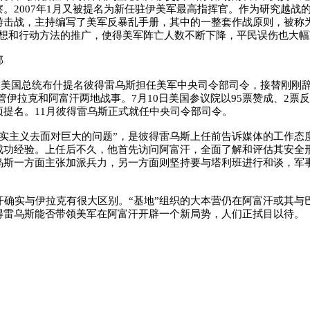
。2007年1月又被提名为新任驻伊美军最高指挥官。作为研究越战
游击战，主持编写了美军反暴乱手册，其中的一整套作战原则，被称为
思想和行动方法的推广，使得美军阵亡人数不断下降，平民误伤也大幅
部
月，美国总统布什提名彼得雷乌斯担任美军中央司令部司令，接替刚刚
管伊拉克和阿富汗两地战事。7月10日美国参议院以95票赞成、2票
项提名。11月彼得雷乌斯正式就任中央司令部司令。
实主义去面对巨大的问题”，是彼得雷乌斯上任前告诉媒体的工作态
成功经验。上任后不久，他首先访问阿富汗，全面了解和评估其安全
乌斯一方面主张加派兵力，另一方面则坚持要与塔利班进行和谈，军
确实与伊拉克有很大区别。“基地”组织的大本营仍在阿富汗或其与
得雷乌斯能否带领美军在阿富汗开辟一个新局势，人们正拭目以待。
）