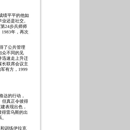
成绩平平的他如
学业还是社交。
第24步兵师师
983年，再次
获得了公共管理
与众不同的见
并迅速走上升迁
谋长联席会议主
军有方，1999
巴格达的行动，
。但真正令彼得
重建表现出色，
彼得雷乌斯的出
系。
和训练伊拉克