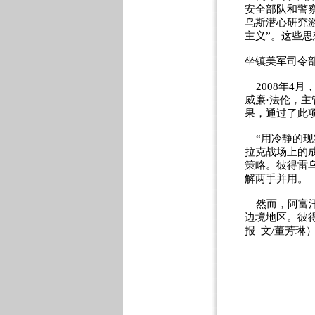
安全部队和警察
乌斯潜心研究
主义”。这些
坐镇美军司令
2008年4
威廉·法伦，主
果，通过了此
“用冷静的现
拉克战场上的
策略。彼得雷
解两手并用。
然而，阿富汗
边境地区。彼
报 文/董芳琳