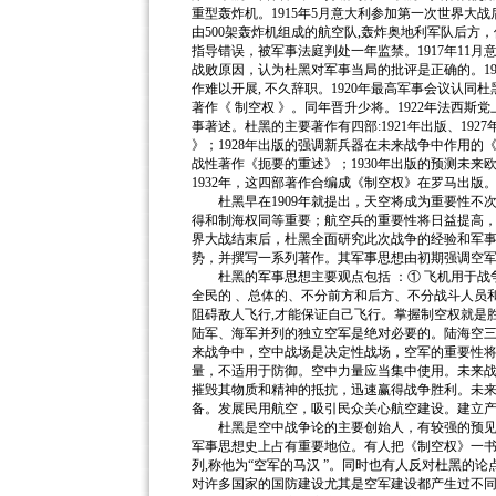
重型轰炸机。1915年5月意大利参加第一次世界大战
由500架轰炸机组成的航空队,轰炸奥地利军队后方，
指导错误，被军事法庭判处一年监禁。1917年11
战败原因，认为杜黑对军事当局的批评是正确的。19
作难以开展, 不久辞职。1920年最高军事会议认同杜
著作《 制空权 》。同年晋升少将。1922年法西斯党
事著述。杜黑的主要著作有四部:1921年出版、192
》；1928年出版的强调新兵器在未来战争中作用的《
战性著作《扼要的重述》；1930年出版的预测未来欧
1932年，这四部著作合编成《制空权》在罗马出版
杜黑早在1909年就提出，天空将成为重要性不
得和制海权同等重要；航空兵的重要性将日益提高
界大战结束后，杜黑全面研究此次战争的经验和军
势，并撰写一系列著作。其军事思想由初期强调空
杜黑的军事思想主要观点包括 ：① 飞机用于战争
全民的 、总体的、不分前方和后方、不分战斗人员
阻碍敌人飞行,才能保证自己飞行。掌握制空权就是
陆军、海军并列的独立空军是绝对必要的。陆海空
来战争中，空中战场是决定性战场，空军的重要性
量，不适用于防御。空中力量应当集中使用。未来
摧毁其物质和精神的抵抗，迅速赢得战争胜利。未
备。发展民用航空，吸引民众关心航空建设。建立
杜黑是空中战争论的主要创始人，有较强的预见性
军事思想史上占有重要地位。有人把《制空权》一书与美
列,称他为“空军的马汉 ”。同时也有人反对杜黑的
对许多国家的国防建设尤其是空军建设都产生过不