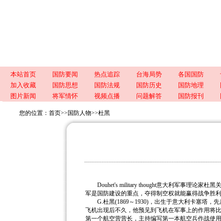
本站首页
国防要闻
热点追踪
台海局势
各国国防
加入收藏
国防思想
国防法规
国防历史
国防地理
图片新闻
将军情怀
视频点播
问题解答
国防报刊
您的位置：
首页
>>
国防人物
>>
杜黑
Douhet's military thought意大利
军是国防建设的重点，夺得制空权就能赢得战争胜
G.杜黑(1869～1930)，出生于意大利卡塞塔
飞机出现后不久，他预见到飞机在军事上的作用将比气球
第一个航空营营长，主持编写第一本航空兵作战使用教