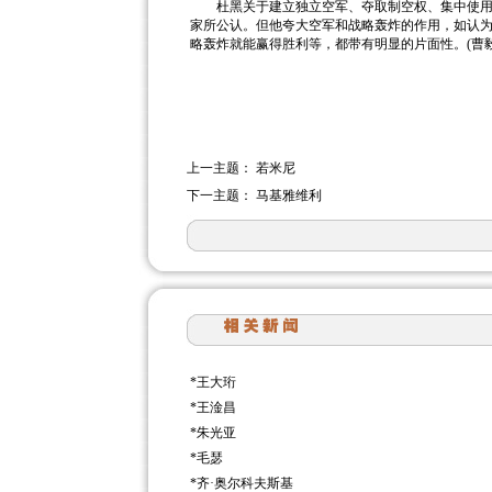
杜黑关于建立独立空军、夺取制空权、集中使用空
家所公认。但他夸大空军和战略轰炸的作用，如认
略轰炸就能赢得胜利等，都带有明显的片面性。(曹毅
上一主题：
若米尼
下一主题：
马基雅维利
*
王大珩
*
王淦昌
*
朱光亚
*
毛瑟
*
齐·奥尔科夫斯基