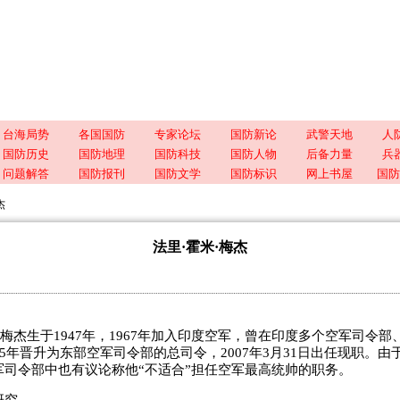
台海局势
各国国防
专家论坛
国防新论
武警天地
人
国防历史
国防地理
国防科技
国防人物
后备力量
兵
问题解答
国防报刊
国防文学
国防标识
网上书屋
国防
杰
法里·霍米·梅杰
杰生于1947年，1967年加入印度空军，曾在印度多个空军司令部
05年晋升为东部空军司令部的总司令，2007年3月31日出任现职。
军司令部中也有议论称他“不适合”担任空军最高统帅的职务。