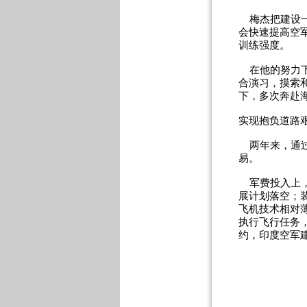
梅杰把建设一
会快速提高空
训练强度。
在他的努力下
合演习，摸索
下，多次奔赴
实现抱负道路
两年来，通过
易。
军费投入上，
展计划落空；
飞机技术相对
执行飞行任务，
约，印度空军建