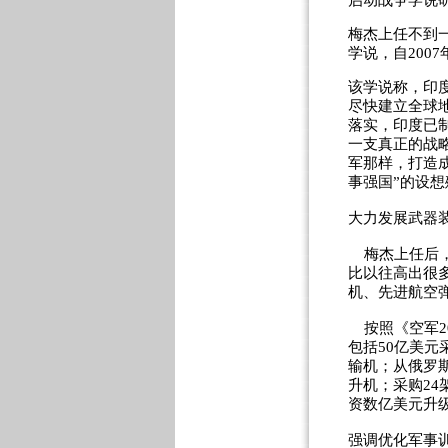
启动战争学说
梅杰上任不到
学说，自200
该学说称，印
尽快建立全球
落实，印度已制
一支真正的战
军那样，打造成
事强国”的设想
大力发展武器
梅杰上任后，
比以往高出很
机、先进航空弹
按照《空军20
包括50亿美元采
输机；从俄罗斯
升机；采购24
资数亿美元升级
强调优化军事