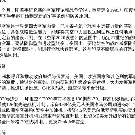
研究
一个月，即着手研究新的空军理论和战争学说，重新定义1995年印度
7年下半年起开始制定新的军事条例和防务原则。
度空军是世界第四大空军力量，已具备构筑全球空中远征力量的基础
地位，具备战略抵达能力，能够将其空中力量投送到世界上任何地点
定新的建设计划。在《空军2020设想》的蓝图中，确定21世纪的
略空军，要从防御型向进攻型转变，变国土、要地防空为战略威慑防
一支“远征部队”，能进行全球快速部署。这与印度不断膨胀的打造2
殊途同归。
装备
积极呼吁和推动政府加强与俄罗斯、美国、欧洲国家和以色列的军
多的军费，通过对外军购、国内研制和升级改造等途径，大力发展军
药，推进机场设施、C4ISR系统、航空保障平台升级。
20设想》，印度空军2020年前将装备190架苏-30。梅杰积极推动
购126架先进战机计划；斥资9.68亿美元从美国洛马公司购进6架C-1
或欧洲空客采购6架空中加油机；投资4.5亿美元向俄罗斯购买80架米
架新型武装直升机和12架重型运输直升机；投资8亿美元升级所有幻影2
全部米格-29型战斗机，更换Zhuk-ME雷达。
训练