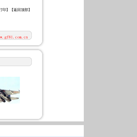
打印
】【
返回顶部
】