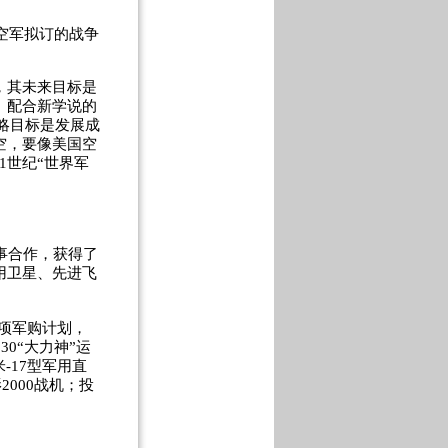
空军拟订的战争
，其未来目标是
。配合新学说的
战略目标是发展成
空，要像美国空
1世纪“世界军
事合作，获得了
用卫星、先进飞
多项军购计划，
30“大力神”运
-17型军用直
000战机；投