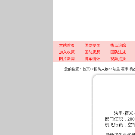
本站首页
国防要闻
热点追踪
加入收藏
国防思想
国防法规
图片新闻
将军情怀
视频点播
您的位置：
首页
>>
国防人物
>>
法里·霍米·梅
法里·霍米·梅
部门任职，20
机飞行员，空