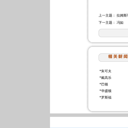
上一主题：
拉姆斯
下一主题：
冯如
*
朱可夫
*
戴高乐
*
巴顿
*
华盛顿
*
罗斯福