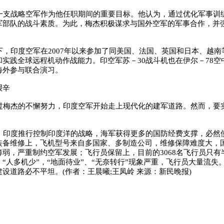
支战略空军作为他任职期间的重要目标。他认为，通过优化军事训
军部队的战斗素质。为此，梅杰积极谋求与国外空军的军事合作，并
，印度空军在2007年以来参加了同美国、法国、英国和日本、越南
和实践全球远程机动作战能力。印空军苏－30战斗机也在伊尔－78空
海外参与联合演习。
艰辛
梅杰的不懈努力，印度空军开始走上现代化的建军道路。然而，要
印度推行控制印度洋的战略，海军获得更多的国防经费支撑，必然
装备维修上，飞机型号来自多国家、多制造公司，维修保障难度大，
薄弱，严重制约空军发展；飞行员保留上，目前的3068名飞行员只有
“人多机少”，“地面待业”、“无奈转行”现象严重，飞行员大量流失
设道路必不平坦。(作者：王晨曦;王凤岭 来源：新民晚报)