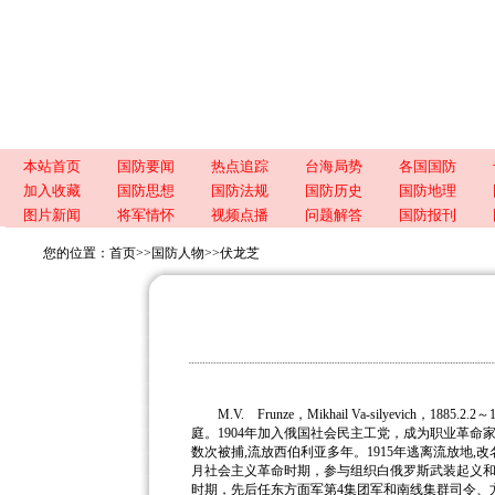
本站首页
国防要闻
热点追踪
台海局势
各国国防
加入收藏
国防思想
国防法规
国防历史
国防地理
图片新闻
将军情怀
视频点播
问题解答
国防报刊
您的位置：
首页
>>
国防人物
>>
伏龙芝
M.V. Frunze，Mikhail Va-silyevich，1
庭。
1904年加入俄国社会民主工党，成为职业革命家。
数次被捕,流放西伯利亚多年。1915年逃离流放地
月社会主义革命时期，参与组织白俄罗斯武装起义
时期，先后任东方面军第4集团军和南线集群司令、