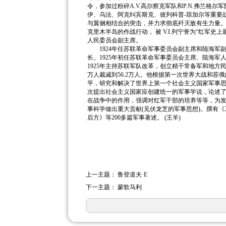
令，参加过粉碎A.V.高尔察克军队和P.N.弗兰格
伊、乌法、阿克纠宾斯克、彼列科普-琼加尔等重要
与翼侧相结合的突击，并力求彻底歼灭敌有生力量
克里木半岛的作战行动， 被 V.I.列宁誉为“红军史上最
人民委员会副主席。
1924年任苏联革命军事委员会副主席和陆海军
长。1925年初任苏联革命军事委员会主席、陆海军人
1925年主持苏联军队改革，创立精干常备军和地方
万人裁减到56.2万人。他根据第一次世界大战和苏
平，研究和解决了世界上第一个社会主义国家军事
次提出社会主义国家应创建统一的军事学说，论述
在战争中的作用，强调对红军干部的培养等等，为
事科学做出重大贡献(见伏龙芝的军事思想)。撰有
后方》等200多篇军事著述。 (王羊)
上一主题：
鲁登道夫·E
下一主题：
蒙歌马利