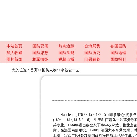
本站首页
国防要闻
热点追踪
台海局势
各国国防
加入收藏
国防思想
国防法规
国防历史
国防地理
图片新闻
将军情怀
视频点播
问题解答
国防报刊
您的位置：
首页
>>
国防人物
>>
拿破仑一世
Napoléon Ⅰ,1769.8.15～1821.5.5 即拿
(1804～1814,1815.3～6)。
生于科西嘉岛一破落贵族家
兵专业。1784年进巴黎皇家军事学校深造，接受启蒙
尉，在法国南部服役。1789年法国大革命爆发后，对
上尉。1793年9月参加法国政府军围攻土伦的作战