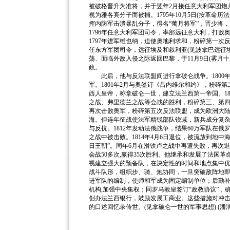
被破格晋升为准将，并于翌年2月接任意大利军团炮兵
视为雅各宾分子而被捕。1795年10月5日(按革命历
挥内防军击溃暴乱分子，得名“葡月将军”，晋少将
1796年任意大利军团司令，率部远征意大利，打败
1797年进军维也纳，迫使奥地利求和，粉碎第一次反
任东方军团司令，远征埃及和叙利亚(见波拿巴远征埃及
荡、面临外敌入侵之际返回巴黎，于11月9日(雾月
政。
此后，他与反法联盟间进行拿破仑战争。1800
军。1801年2月与奥签订《吕内维尔和约》，粉碎第
西人皇帝，称拿破仑一世，建立法兰西第一帝国。18
之战、弗里德兰之战等会战的胜利，粉碎第三、第四次
再次击败奥军，粉碎第五次反法联盟，成为欧洲大
海。但连年征战使法军精锐部队锐减，新兵成分复
与反抗。1812年发动法俄战争，结果60万军队在俄
之战中被击败。1814年4月6日退位，被流放到地中
日王朝”。同年6月在滑铁卢之战中再遭失败，再次
会战50多次,赢得35次胜利。他继承和发展了法国
视建立强大的预备队，在决定性的时间和地点集中
战斗队形，组织步、骑、炮协同，一旦突破敌阵地
进军队的编制，使师和军成为固定编制单位；后勤补
机构,加强中央集权；同罗马教皇签订“政教协议”
创办法兰西银行，鼓励发展工商业。这些措施对冲
的口述回忆录传世。(见拿破仑一世的军事思想) (潘润