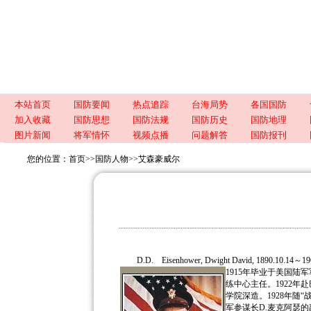
本站首页
国防要闻
热点追踪
台海局势
各国国防
加入收藏
国防思想
国防法规
国防历史
国防地理
图片新闻
将军情怀
视频点播
问题解答
国防报刊
您的位置：
首页
>>
国防人物
>>
艾森豪威尔
D.D. Eisenhower, Dwight David, 189
1915年毕业于美国陆
练中心主任。1922年
学院深造。1928年随
军参谋长D.麦克阿瑟的