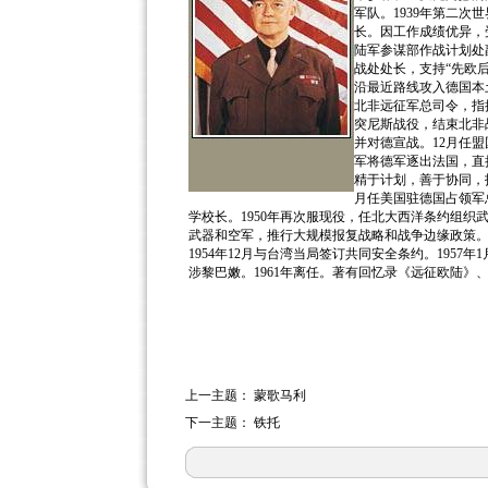
军队。1939年第二
长。因工作成绩优异，受
陆军参谋部作战计划处
战处处长，支持“先欧
沿最近路线攻入德国本土
北非远征军总司令，指
突尼斯战役，结束北非
并对德宣战。12月任盟
军将德军逐出法国，直
精于计划，善于协同，指
月任美国驻德国占领军总
学校长。1950年再次服现役，任北大西洋条约组织武
武器和空军，推行大规模报复战略和战争边缘政策。1
1954年12月与台湾当局签订共同安全条约。1957
涉黎巴嫩。1961年离任。著有回忆录《远征欧陆》、
上一主题：
蒙歌马利
下一主题：
铁托