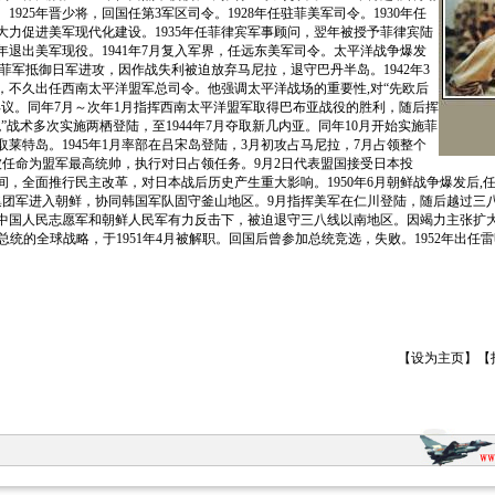
1925年晋少将，回国任第3军区司令。1928年任驻菲美军司令。1930年任
大力促进美军现代化建设。1935年任菲律宾军事顾问，翌年被授予菲律宾陆
7年退出美军现役。1941年7月复入军界，任远东美军司令。太平洋战争爆发
菲军抵御日军进攻，因作战失利被迫放弃马尼拉，退守巴丹半岛。1942年3
，不久出任西南太平洋盟军总司令。他强调太平洋战场的重要性,对“先欧后
异议。同年7月～次年1月指挥西南太平洋盟军取得巴布亚战役的胜利，随后挥
”战术多次实施两栖登陆，至1944年7月夺取新几内亚。同年10月开始实施菲
取莱特岛。1945年1月率部在吕宋岛登陆，3月初攻占马尼拉，7月占领整个
被任命为盟军最高统帅，执行对日占领任务。9月2日代表盟国接受日本投
，全面推行民主改革，对日本战后历史产生重大影响。1950年6月朝鲜战争爆发后,任
集团军进入朝鲜，协同韩国军队固守釜山地区。9月指挥美军在仁川登陆，随后越过三
中国人民志愿军和朝鲜人民军有力反击下，被迫退守三八线以南地区。因竭力主张扩大
鲁门总统的全球战略，于1951年4月被解职。回国后曾参加总统竞选，失败。1952年出任
【
设为主页
】【