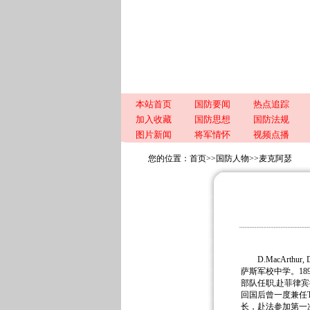
本站首页
国防要闻
热点追踪
加入收藏
国防思想
国防法规
图片新闻
将军情怀
视频点播
您的位置：
首页
>>
国防人物
>>
麦克阿瑟
D.MacArthur
萨斯军校中学。18
部队任职,赴菲律宾
回国后曾一度兼任T
长，赴法参加第一次