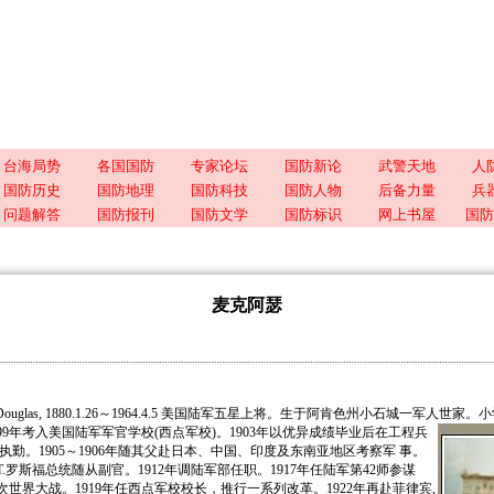
台海局势
各国国防
专家论坛
国防新论
武警天地
人
国防历史
国防地理
国防科技
国防人物
后备力量
兵
问题解答
国防报刊
国防文学
国防标识
网上书屋
国防
麦克阿瑟
, Douglas, 1880.1.26～1964.4.5 美国陆军五星上将。生于阿肯色州小石城一军人世
99年考入美国陆军军官学校(西点军校)。
1903年以优异成绩毕业后在工程兵
执勤。1905～1906年随其父赴日本、中国、印度及东南亚地区考察军 事。
.罗斯福总统随从副官。1912年调陆军部任职。1917年任陆军第42师参谋
世界大战。1919年任西点军校校长，推行一系列改革。1922年再赴菲律宾,