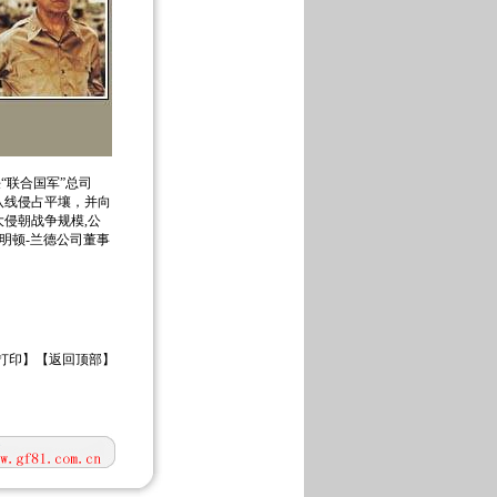
“联合国军”总司
八线侵占平壤，并向
侵朝战争规模,公
雷明顿-兰德公司董事
打印
】【
返回顶部
】