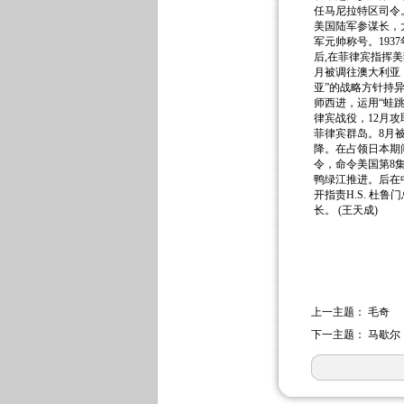
任马尼拉特区司令。
美国陆军参谋长，
军元帅称号。193
后,在菲律宾指挥美
月被调往澳大利亚
亚”的战略方针持
师西进，运用“蛙跳
律宾战役，12月攻
菲律宾群岛。8月
降。在占领日本期间
令，命令美国第8
鸭绿江推进。后在
开指责H.S. 杜
长。 (王天成)
上一主题：
毛奇
下一主题：
马歇尔