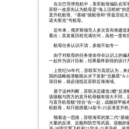
在古巴导弹危机中，美军航母编队在军事
苏联一改原先认为航母是“海上活棺材”的
直升机航母、“基辅”级航母和“库兹涅佐
诺夫斯克”号航母。
近年来，俄罗斯领导人多次宣布将建造新
看出：其发展历程充满坎坷，虽然一度有
航母任务认识不清，多能不如专一
由于对航母的任务使命存在认识上的偏差
一起作为设计目标，结果最终获得的设计
上世纪50年代，苏联军方高层认为，来
国的战略核潜艇能从水下发射“北极星”A-
深目标，就必须抵近苏联近海海域。
基于这种判断，苏联决定建造2艘“反潜航
该级舰与西方的直升机母舰有很大不同，
与直升机母舰“捏合”在一起，战舰前甲
机航母，却只能搭载14架卡-25反潜直升
顺着这一思路，苏联海军的第二代“基辅
大量的反潜、反舰和防空等武器。该舰的
克-38固定翼飞机和21架卡-25直升机