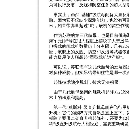
为可执行反潜、反舰和防空任务的超大型
事实上，虽然“基辅”级航母配备大量反
胁。因为它不仅缺少探测能力，也没有可靠
米，如果带弹量超过1吨，该机的留空作
作为苏联的第三代航母，也是目前俄海军唯
海军元帅”号在很大程度上摆脱了大型巡
但搭载的舰载机数量仍十分有限，只有22架
应，该舰上的反舰、防空和反潜等武器依
能力极易使人联想起“重型载机巡洋舰”。
可以说，苏联海军这几代航母的发展都是
对多种威胁，但实际结果却往往是哪一项
起降技术缺少规划，技术无法积累
由于几代航母采用的舰载机起降方式没有
术上的积累和提高。
第一代“莫斯科”级直升机母舰在飞行甲
升机；它们的起降方式自然是直上直下。
板除了要供21架直升机起降外，还要为12
科”级直升级航母大相径庭，需要重新研发