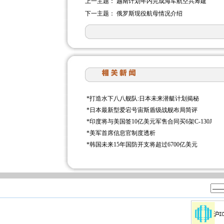
上一主题：
越南计划年内完成海军航空兵筹建
下一主题：
俄罗斯现役航母情况介绍
*
打造水下八八舰队:日本未来潜艇计划揭秘
*
日本最新型爱宕号宙斯盾级战舰布局简评
*
印度将与美国签10亿美元军售合同买6架C-130J
*
美军首席信息官制度透析
*
韩国未来15年国防开支将超过6700亿美元