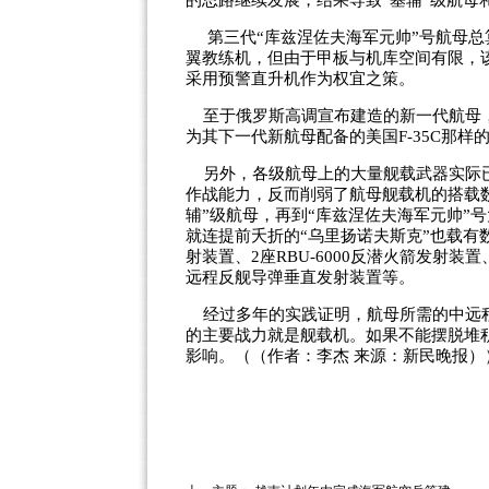
的思路继续发展，结果导致“基辅”级航母和
第三代“库兹涅佐夫海军元帅”号航母总算
翼教练机，但由于甲板与机库空间有限，
采用预警直升机作为权宜之策。
至于俄罗斯高调宣布建造的新一代航母，
为其下一代新航母配备的美国F-35C那
另外，各级航母上的大量舰载武器实际已
作战能力，反而削弱了航母舰载机的搭载数
辅”级航母，再到“库兹涅佐夫海军元帅”
就连提前夭折的“乌里扬诺夫斯克”也载有数
射装置、2座RBU-6000反潜火箭发射装置、
远程反舰导弹垂直发射装置等。
经过多年的实践证明，航母所需的中远程
的主要战力就是舰载机。如果不能摆脱堆
影响。（（作者：李杰 来源：新民晚报）