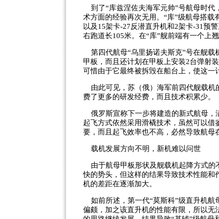
到了“库兹涅佐夫海军元帅”号航母时代
术方面的经验再次无用。“库”级航母搭载有
以及15架卡-27反潜直升机和2架卡-31
右跑道长105米。在“库”舰前端有一个上
第四代航母“乌里扬诺夫斯克”号在舰载
甲板，而且还计划在甲板上安装2台弹射装
可惜由于它最终被拆毁在船台上，使这一
由此可见，苏（俄）海军前四代舰载机的
费了更多的研发经费，而且技术积累少。
俄罗斯宣称下一步将建造的新式航母，满
起飞方式依然采用滑橇技术，虽然可以借鉴
要，而且起飞效率也不高，必然导致航母
载机发展方向不明，新机难以问世
由于航母甲板形状及舰载机起降方式的不
快的势头，但这样的结果导致技术性能和
机的差距在逐渐加大。
如前所述，第一代“莫斯科”级直升机航母
偏颇，加之该直升机的性能有限，所以无