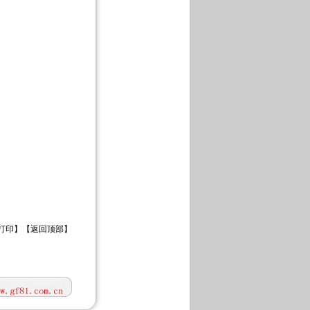
打印
】【
返回顶部
】