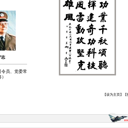
守志
司令员、党委常
将）
【
设为主页
】【