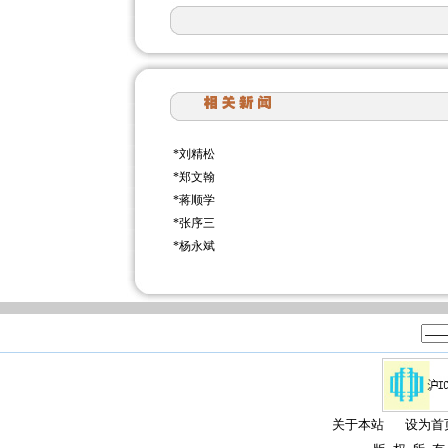
*
刘精松
*
郑文翰
*
蒋顺学
*
张序三
*
杨永斌