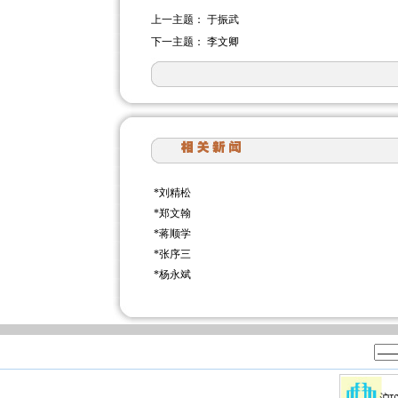
上一主题：
于振武
下一主题：
李文卿
*
刘精松
*
郑文翰
*
蒋顺学
*
张序三
*
杨永斌