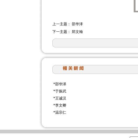
上一主题：
邵华泽
下一主题：
郑文翰
*
邵华泽
*
于振武
*
王诚汉
*
李文卿
*
温宗仁