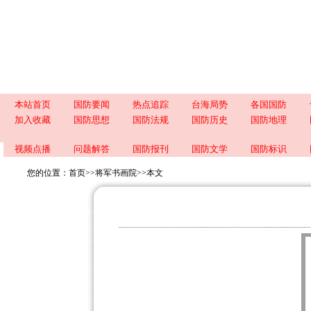
本站首页
国防要闻
热点追踪
台海局势
各国国防
加入收藏
国防思想
国防法规
国防历史
国防地理
视频点播
问题解答
国防报刊
国防文学
国防标识
您的位置：
首页
>>
将军书画院
>>
本文