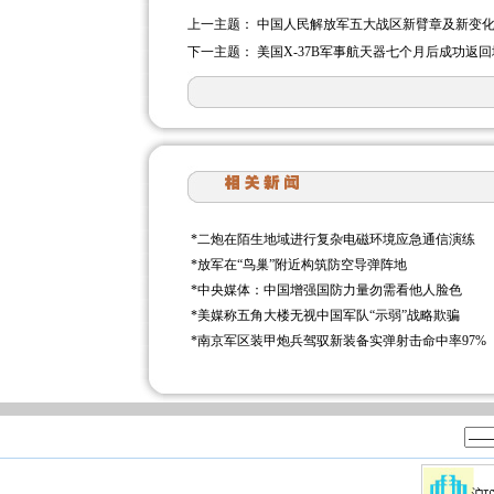
上一主题：
中国人民解放军五大战区新臂章及新变化(
下一主题：
美国X-37B军事航天器七个月后成功返
*
二炮在陌生地域进行复杂电磁环境应急通信演练
*
放军在“鸟巢”附近构筑防空导弹阵地
*
中央媒体：中国增强国防力量勿需看他人脸色
*
美媒称五角大楼无视中国军队“示弱”战略欺骗
*
南京军区装甲炮兵驾驭新装备实弹射击命中率97%