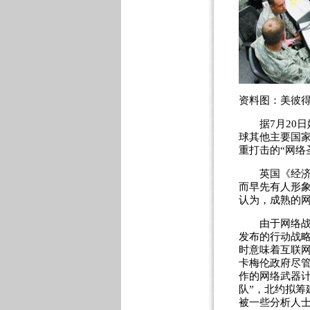
资料图：美彼
据7月20日媒
球其他主要国
重打击的“网络
英国《经济学
而早先有人形象
认为，成熟的
由于网络战争
发布的行动战
时意味着互联
卡梅伦政府尽管
作的网络武器
队”，北约拟筹
被一些分析人