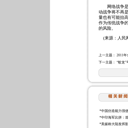
网络战争是在
动战争将不再
量也有可能抬
作为传统战争
的风险。
(来源：人民网
上一主题：
201
下一主题：
“蛟龙
*
中国仿造能力强
*
中印海军比拼：造
*
美媒称大陆发挥