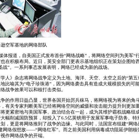
得逊空军基地的网络部队
体报道，自美国正式发布首份“网络战略”，将网络空间列为美军“行
家也在积极布局。近日，英安全部门更表示基地组织正在策划企图给
圣战”。一系列事态发展表明，网络已经成为新的战场。
人》杂志将网络战争定义为土地、海洋、天空、太空之后的“第五
地比喻其为“电子珍珠港”，因为网络袭击具有造成大规模损失的可
网络战争效果可以和核打击类似。
的作用日益凸显，世界各国开始厉兵秣马，将网络视为将来的角斗
略，有关专家判断美军已经将网络空间的威慑和攻击能力提升到更加
网将更紧密地与美国军事、政治结合在一起，成为其维护霸权战略组
大幅削减国防预算，却投入了6.5亿英镑用于发展军事电子防务。特
计划，更是将网络推到了战争的边缘。与此同时，法国宣布组建“网络
建网络假想敌——“网络红军”。而之前美国利用病毒成功阻延伊朗核
士视作网络战争的开端。