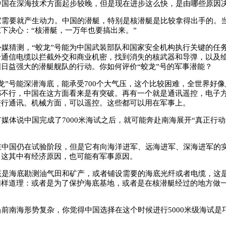
国在深海技术方面起步较晚，但是现在进步这么快，是由哪些原因
需要就产生动力。中国的潜艇，特别是核潜艇是比较拿得出手的。
东
下决心：“核潜艇，一万年也要搞出来。”
媒猜测，“蛟龙”号能为中国武装部队和国家安全机构执行关键的任
纤通信电缆以拦截外交和商业机密，找到消失的核武器和导弹，以及
日益强大的潜艇舰队的行动。你如何评价“蛟龙”号的军事潜能？
”号能深潜海底，能承受700个大气压，这个比较困难，全世界好
都不行，中国在这方面看来是有突破。再有一个就是通讯遥控，电子
进行通讯。机械方面，可以遥控。这些都可以用在军事上。
体说中国完成了7000米海试之后，就可能奔赴南海展开“真正行动
中国仍在试验阶段，但是它有向海洋进军、远海进军、深海进军的
。这其中有经济原因，也可能有军事原因。
是海底勘测油气田和矿产，或者铺设需要的海底光纤或者电缆，这
同样道理：或者是为了保护海底基地，或者是在核潜艇经过的地方做
。
南海形势复杂，你觉得中国选择在这个时候进行5000米级海试是