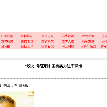
台海局势
各国国防
专家论坛
国防新论
武警天地
人
国防历史
国防地理
国防科技
国防人物
后备力量
兵
国防报刊
国防文学
国防标识
网上书屋
国防俱乐部
将军
“蛟龙”号证明中国有实力进军深海
4日 来源：
羊城晚报