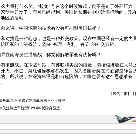
么力量打什么仗。“蛟龙”号在这个时候海试，倒不是迫于外部压力
国家动手开发了，而且已经得利。美国是长期在中国近海行动的，现
海地区的活动。
前来讲，中国深潜的技术有没有可能跟美国抗衡？
和对抗是一种心态，也是一种外交政策。现在中国已经有一定的力
护国家的合法权益，坚持“有理、有利、有节”的外交方针。
果在南海发生潜艇战，你觉得解放军会有优势吗？
有潜艇战。在冷战时期，前苏联和美国的潜艇，包括核潜艇在大洋
会开火。不过，海底碰撞极容易发生，因为各国潜艇在海底都是静音
此的。所以说，在深海角逐是相当危险的，大家也要有这个思想准备
争。
【
设为主页
】【
极备战网络 英媒称网络战效果不亚于核弹
体关注解放军新型DWL002反隐身雷达