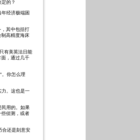
决定的？
当年经济极端困
务，其中包括打
绘制高精度海床
像只有美英法日能
方面，通过几千
”。你怎么理
实力。这也是一
是民用的。如果
一些侦测，或者
巧合还是刻意安