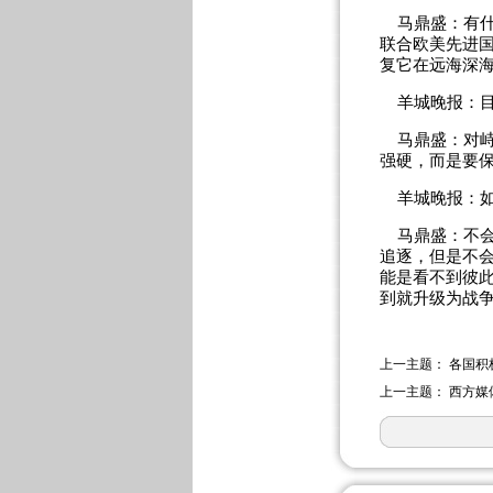
马鼎盛：有什
联合欧美先进
复它在远海深
羊城晚报：目
马鼎盛：对峙
强硬，而是要保
羊城晚报：如
马鼎盛：不会
追逐，但是不
能是看不到彼
到就升级为战
上一主题：
各国积
上一主题：
西方媒