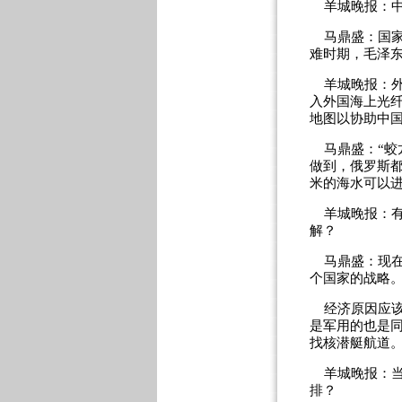
羊城晚报：中
马鼎盛：国家
难时期，
毛泽
羊城晚报：外
入外国海上光
地图以协助中国
马鼎盛：“蛟龙
做到，俄罗斯
米的海水可以
羊城晚报：有媒
解？
马鼎盛：现在
个国家的战略
经济原因应该
是军用的也是
找核潜艇航道
羊城晚报：当前
排？