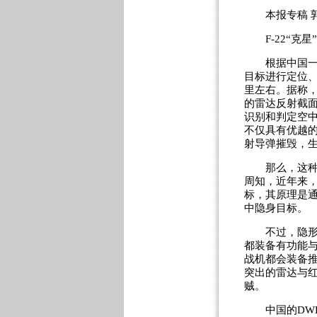
本报专稿 
F-22“克星
根据中国一些
目标进行定位、
里左右。据称，
的雷达反射截面
识别和判定空
不仅具有优越
射导弹摧毁，
那么，这种雷
周知，近年来
标，其原理是
中隐身目标。
不过，隐形战
都装备有功能与
战机都会装备
突出的雷达与
贼。
中国的DWL