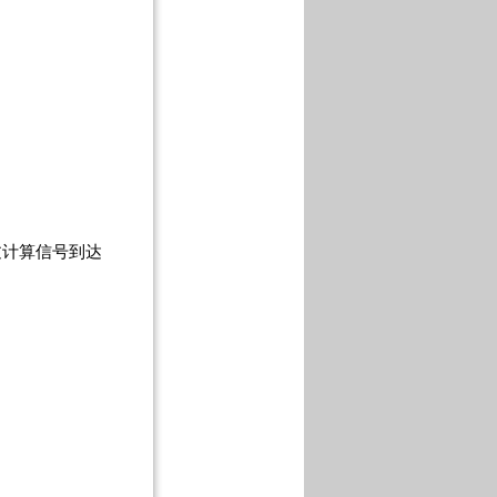
过计算信号到达
。