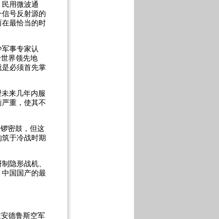
、民用微波通
一信号反射源的
而在最恰当的时
军事专家认
于世界领先地
就是必须首先掌
望未来几年内服
衡严重，使其不
紧锣密鼓，但这
构筑于冷战时期
制隐形战机、
，中国国产的最
在安德鲁斯空军