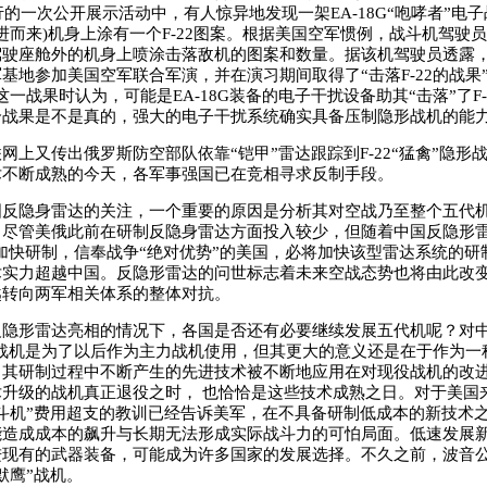
行的一次公开展示活动中，有人惊异地发现一架EA-18G“咆哮者”电子战机
进而来)机身上涂有一个F-22图案。根据美国空军惯例，战斗机驾驶
驶座舱外的机身上喷涂击落敌机的图案和数量。据该机驾驶员透露，这
基地参加美国空军联合军演，并在演习期间取得了“击落F-22的战果”
这一战果时认为，可能是EA-18G装备的电子干扰设备助其“击落”了F-
个战果是不是真的，强大的电子干扰系统确实具备压制隐形战机的能
又传出俄罗斯防空部队依靠“铠甲”雷达跟踪到F-22“猛禽”隐形
术不断成熟的今天，各军事强国已在竞相寻求反制手段。
隐身雷达的关注，一个重要的原因是分析其对空战乃至整个五代机
。尽管美俄此前在研制反隐身雷达方面投入较少，但随着中国反隐形
的加快研制，信奉战争“绝对优势”的美国，必将加快该型雷达系统的研
术实力超越中国。反隐形雷达的问世标志着未来空战态势也将由此改
越转向两军相关体系的整体对抗。
形雷达亮相的情况下，各国是否还有必要继续发展五代机呢？对中
0战机是为了以后作为主力战机使用，但其更大的意义还是在于作为一
，其研制过程中不断产生的先进技术被不断地应用在对现役战机的改
升级的战机真正退役之时， 也恰恰是这些技术成熟之日。对于美国来
斗机”费用超支的教训已经告诉美军，在不具备研制低成本的新技术
能造成成本的飙升与长期无法形成实际战斗力的可怕局面。低速发展
进现有的武器装备，可能成为许多国家的发展选择。不久之前，波音
默鹰”战机。