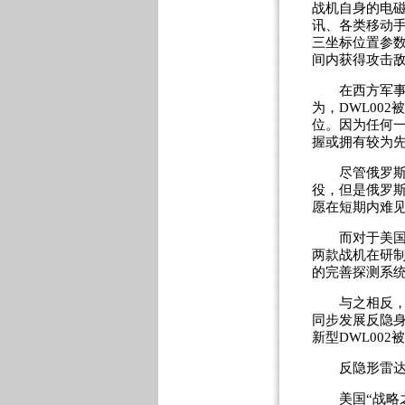
战机自身的电
讯、各类移动
三坐标位置参
间内获得攻击
在西方军事家
为，DWL00
位。因为任何
握或拥有较为
尽管俄罗斯已
役，但是俄罗
愿在短期内难
而对于美国来说
两款战机在研
的完善探测系
与之相反，中
同步发展反隐
新型DWL00
反隐形雷达
美国“战略之