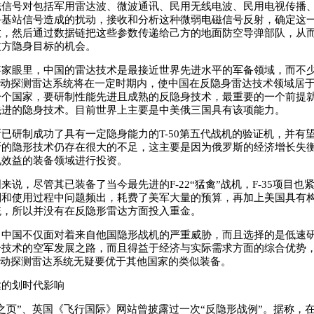
磁信号对包括军用雷达波、微波通讯、民用无线电波、民用电视传播
手基站信号造成的扰动，接收和分析这种微弱电磁信号反射，确定这
数，然后通过数据链把这些参数传递给己方的地面防空导弹部队，从
敌方隐身目标的机会。
眼里，中国的雷达技术是最接近世界先进水平的军备领域，而不少
2被动探测雷达系统将在一定时期内，使中国在反隐身雷达技术领域居
一个国家，要研制性能先进且成熟的反隐身技术，最重要的一个前提
先进的隐身技术。目前世界上主要是中美俄三国具有该项能力。
研制成功了具有一定隐身能力的T-50第五代战机的验证机，并有
斯的隐形技术仍存在很大的不足，这主要是因为俄罗斯的经济增长失
见效益的装备领域进行投资。
，尽管其已装备了当今最先进的F-22“猛禽”战机，F-35项目也
制和使用过程中问题频出，耗费了美军大量的预算，再加上美国具有
统，所以并没有在反隐形雷达方面投入重金。
国不仅面对着来自他国隐形战机的严重威胁，而且选择的是低速研
身技术的空军发展之路，而且得益于经济与实际需求方面的综合优势
2被动探测雷达系统无疑要优于其他国家的类似装备。
的划时代影响
页”、英国《飞行国际》网站曾披露过一次“反隐形战例”。据称，