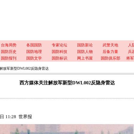
台海局势
各国国防
专家论坛
国防新论
武警天地
人
国防历史
国防地理
国防科技
国防人物
后备力量
兵
国防报刊
国防文学
国防标识
网上书屋
国防俱乐部
将军
解放军新型DWL002反隐身雷达
西方媒体关注解放军新型DWL002反隐身雷达
日 11:28 世界报