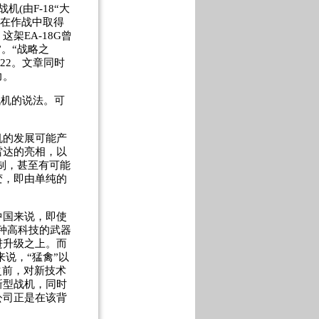
(由F-18“大
员在作战中取得
架EA-18G曾
。“战略之
22。文章同时
力。
战机的说法。可
的发展可能产
雷达的亮相，以
制，甚至有可能
变，即由单纯的
国来说，即使
种高科技的武器
进升级之上。而
说，“猛禽”以
之前，对新技术
新型战机，同时
公司正是在该背