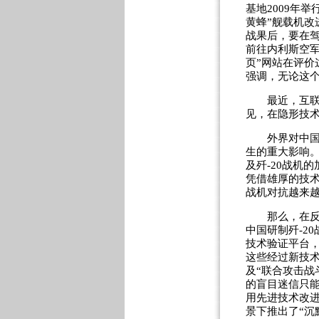
基地2009年举
黄蜂”舰载机改
战果后，要在驾
前往内利斯空军
页”网站在评价
强调，无论这
最近，互联网上
见，在隐形技
外界对中国反
生的重大影响
及歼-20战机
凭借雄厚的技
战机对抗越来
那么，在反隐
中国研制歼-2
技术验证平台
这些经过新技术
及“联合攻击战
的盲目迷信只
用先进技术改
景下推出了“沉