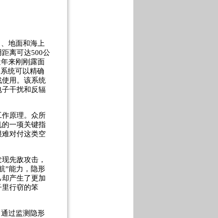
中、地面和海上
距离可达500公
近年来刚刚露面
测系统可以精确
战使用。该系统
电子干扰和反辐
作原理。众所
机的一项关键指
很难对付这类空
现先敌攻击，
航”能力，隐形
己却产生了更加
子里行窃的笨
，通过监测隐形