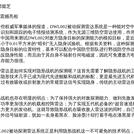
郭懿芝
”震撼亮相
权威军事媒体的报道，DWL002被动探测雷达系统是一种能对空
识别和跟踪的电子情报侦测系统，作为无源三维防空雷达使用，作用
中国用来测试DWL002对敌方隐身目标的探测能力的模拟目标，是
小于0.01平方米的“暗剑”无人隐身试验机。根据有关资料，这种探
中隐身目标的位置特性，基本可以配合中国防空部队进行野战防空作
的反隐身性能，而且由于其自身不辐射任何电磁波，因此可免遭敌方
生存能力很强。
达是如何实现对隐形战机的探测呢？这首先需要了解隐形战机的工
，隐形技术几乎已成为现代先进舰艇和战机的标配，更是最先进五代
通过有效吸收或折射敌方的常规雷达信号实现隐身，传统的主动雷达
机也存在明显的弱点：为了保持强大的对敌探测能力、做到先敌发
功率更加强大的机载相控阵雷达；为了实现五代机必备的“超音速巡
推力更大的发动机。这就导致隐形战机在吸收敌人雷达波的同时，自
红外信号辐射源，犹如一名身着黑衣、脸涂墨汁却打着手电在漆黑屋
002被动探测雷达系统正是利用隐形战机这一不可避免的技术弱点