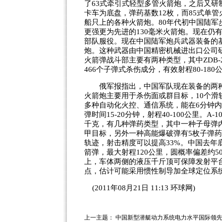
了63式牵引式轻型多管火箭炮，之后又研制和
卡车为底盘，弹药基数12枚，而85式单
船只上的各种火箭炮。80年代初中国陆军
更强更为先进的130毫米火箭炮。现在仍
部队服役。现在中国陆军炮兵武器装备的基础
炮。这种武器由中国精密机械进出口公司研
火箭弹战斗部主要有两种类型，其中ZDB-2
466个子弹式杀伤成分，有效射程80-180
俄军报指出，中国军队现在装备的两种新型
火箭炮主要用于杀伤面或群目标，10个滑轨
多种自动化火控、通信系统，能在6分钟
弹时间15-20分钟，射程40-100公里。A-
千克，有几种弹药类型，其中一种子母弹内
甲目标，另外一种高能爆破弹有5枚子弹药
轨迹，射击精度可以提高33%。中国去年底
箭弹，最大射程120公里，圆概率偏差约5
上，车体两侧的液压千斤顶可保障发射平台
点，估计可能采用惯性制导加全球定位系统
(2011年08月21日 11:13 环球网)
上一主题：
中国新型潜艇动力系统电力水平国际领