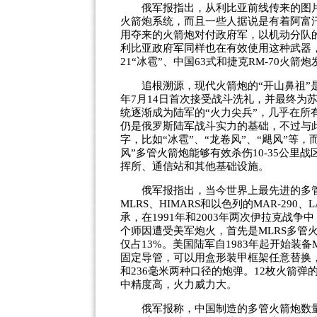
俄军报指出，从利比亚前线传来的图片
火箭炮系统，而且一些人据说是有着阿富
用夺来的火箭炮对付政府军，以机动分队
利比亚政府军同样也在有效使用这种武器，
21“冰雹”、中国63式和捷克RM-70火箭
追根溯源，现代火箭炮的“开山鼻祖”是二
年7月14日首次接受战斗洗礼，并最终为
统逐渐成为陆军的“火力尖兵”，几乎在
仍是俄罗斯陆军战斗实力的基础，不过与
字，比如“冰雹”、“龙卷风”、“飓风”等
风”多管火箭炮能够有效杀伤10-35公
挥所、通信站和其他基础设施。
俄军报指出，当今世界上最先进的多管
MLRS、HIMARS和以色列的MAR-290、
承，在1991年和2003年两次伊拉克战争
个师因遭受美军炮火，首先是MLRS多管
仅占13%。美国陆军自1983年起开始装
固定导管，可以用盒形装甲框架任意替换，
和236毫米两种口径的炮弹。12枚火箭
中精度高，火力威力大。
俄军报称，中国制造的多管火箭炮数量最