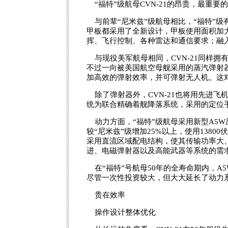
“福特”级航母CVN-21的昂贵，最重
与前辈“尼米兹”级航母相比，“福特”
甲板都采用了全新设计，甲板使用面积加
挥、飞行控制、各种雷达和通信要求；融
与现役美军航母相同，CVN-21同样拥
不过一向被美国航空母舰采用的蒸汽弹射器
加高效的弹射效率，并可弹射无人机。这
除了弹射器外，CVN-21也将用先进飞机
统为联合精确着舰降落系统，采用的定位手
动力方面，“福特”级航母采用新型A5
较“尼米兹”级增加25%以上，使用1380
采用直流区域配电结构，使其传输功率大
进、电磁弹射器以及高能武器等系统的需
在“福特”号航母50年的全寿命期内，A
尽管一次性投资较大，但大大延长了动力
贵在效率
操作设计整体优化