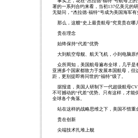
事实上，花在“杰拉德·福特”号航母上的费
署的一系列合约来看，当初137亿美元的
无疑问，“杰拉德·福特”号成为美国海军
那么，这艘“史上最贵航母”究竟贵在哪
贵在理念
始终保持“代差”优势
大到航空母舰、航天飞机，小到电脑原
众所周知，美国航母遍布全球，几乎是有
亚洲多个国家都致力于发展本国航母，但这
距，更别提即将问世的“福特”级了。
据报道，美国人研制下一代超级航母CVN
不可撼动的“代差”优势。只有这样，才
全球各个角落。
站在这样的战略思维之下，美国不惜重金
贵在创新
尖端技术扎堆上舰