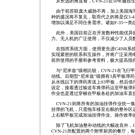
从长远的角度看，CVN-21在50年服役
由于前苏联庞大威胁不再，加上美国海军
种的盛况将不复见，取而代之的将是仅3-
增加以满足不同任务需求。诸如F-35一
此外，美国目前正在开发数种性能优异的无
力。无人机的广泛使用，不仅减少了人员
在指挥系统方面，使用更先进C4ISR系
实现紧密的联系和互操作，并将广泛采用
前所使用的手册和参考资料，极大提高指
与“尼米兹”级相比较，CVN-21在飞
动线。后期型“尼米兹”级拥有3具甲板弹
从水线以下的弹药库送上03甲板，然后借
设定，接着透过输送车将弹药运至甲板弹
作业也是透过穿梭在甲板各处的加油车直
CVN-21则将所有的加油挂弹作业统一
挂弹的飞机，只需拖车移至右舷的整补区
上右舷甲板完成加油挂弹作业。操作效率
除了飞机加油整补动线的大幅改良外，CV
CVN-21所配置的两个附带厨房的餐厅