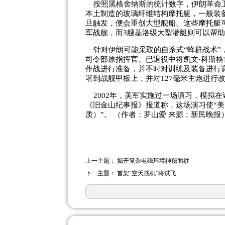
按照黑格舍纳斯的统计数字，伊朗革命卫
本土制造的玻璃纤维结构摩托艇，一般装备
旦触发，便会重创大型舰船。这些摩托艇
军战舰，而3艘基洛级大型潜艇则可以帮
针对伊朗可能采取的自杀式“蜂群战术”
司令部原指挥官、已退役中将凯文·科斯格
作战进行准备，并不时对训练及装备进行调
署到战舰甲板上，并对127毫米主炮进行
2002年，美军实施过一场演习，模拟
《旧金山纪事报》报道称，这场演习使“
质）”。 （作者：罗山爱 来源：新民晚报
上一主题：
揭开复杂电磁环境神秘面纱
下一主题：
首架“空天战机”将试飞