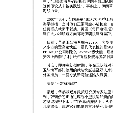
军，“但美国海军确实担心伊朗革命卫队
这种假设从未被实践过”。事实上，伊朗革
海战力量。
2007年3月，英国海军“康沃尔”号护
海军抓捕，当时他们正乘两艘小艇检查一
任何抵抗就束手就擒。英国《每日电讯报
艇在火力和航速方面都与伊朗快艇有差距
目前，革命卫队海军拥有2万人，大型舰
来多方购置高速快艇，最具代表性的是50余
FBDesign公司制造的Levrievo级
安装上两套“胜利-1号”近程反舰导弹发射
其实，即便在初创时期，革命卫队就对使用
卫队海军部门使用的武装快艇甚至双人摩
外国海员，一度令波斯湾航运陷入瘫痪。
美伊“不对称海战”
最近，华盛顿近东政策研究所专家法里博
刊，强调伊朗正通过谋划小型快速船艇的
游艇能秘密下水，“在夜幕的掩护下，从
几率很低，或许它们能像阿富汗塔利班那