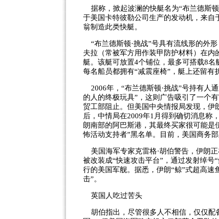
据称，掀起波澜的快艇名为“布兰德斯顿·
于美国卡特彼勒公司生产的发动机，来自于夏
翁制造此类快艇。
“布兰德斯顿·挑战”号具有流线形的外形，
夫拉（常被军方用作装甲防护材料）在内
艇。该艇可放置4个铺位，最多可搭载8名
每名船员都拥有“减震座椅”，艇上还留有
2006年，“布兰德斯顿·挑战”号持有
的人的终极玩具”，这则广告吸引了一个
贸工部阻止。但美国中央情报局发现，伊朗
后，中情局在2009年1月得到确切消息
朗南部的阿巴斯港，其最终买家很可能是
怖活动支持者”黑名单。目前，美国商务
美国海军专家克雷格·胡伯警告，伊朗正在
被改装成“快速攻击平台”，通过发射绰号
行的美国军舰。据悉，伊朗“鲸”式超高速
击”。
英国人吃过苦头
胡伯指出，尽管很多人不相信，仅仅配备