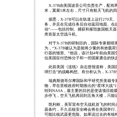
X-37B由美国波音公司负责生产，配有
米，翼展5米左右，尺寸只有航天飞机的
据悉，X-37B可以在轨道上运行270天
务，并且在完成任务后自动返回地面。在
动”——包括控制、捕获和摧毁敌国航天器
类首架太空战斗机。
对于X-37B的研制目的，国际专家都猜
为，“X-37B被认为是能将少量的有效
行器的雏形。”他说，该计划4年前由美国
估美国应付恐怖分子和一些国家袭击的快
此前美国《连线》杂志曾报道称，美国国
球打击”的战略构想。有分析认为，X-3
瑞典斯德哥尔摩国际和平研究所美籍专家
物，早在里根政府时期推出的“星球大战
转到NASA，最主要的目的是使该项目能
步停飞，空天飞机再回到五角大楼，只能说
凯利称，美军宣布空天战机首飞的时间点
器条约，不久后核安全峰会将在美国举行
可能比核武器更危险。如果说过去的有核时