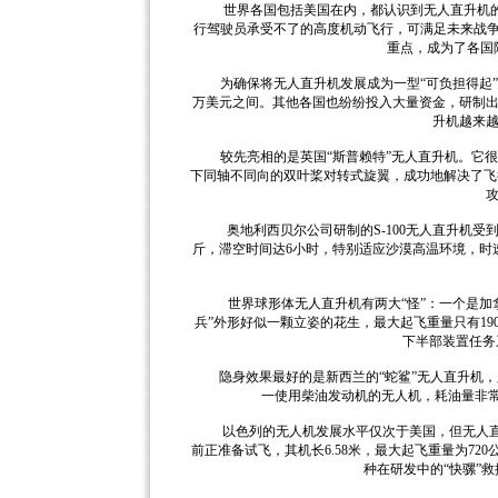
世界各国包括美国在内，都认识到无人直升机的技
行驾驶员承受不了的高度机动飞行，可满足未来战争
重点，成为了各国
为确保将无人直升机发展成为一型“可负担得起”的先
万美元之间。其他各国也纷纷投入大量资金，研制
升机越来
较先亮相的是英国“斯普赖特”无人直升机。它很小
下同轴不同向的双叶桨对转式旋翼，成功地解决了飞
奥地利西贝尔公司研制的S-100无人直升机受到了
斤，滞空时间达6小时，特别适应沙漠高温环境，时速1
世界球形体无人直升机有两大“怪”：一个是加拿大C
兵”外形好似一颗立姿的花生，最大起飞重量只有19
下半部装置任务
隐身效果最好的是新西兰的“蛇鲨”无人直升机，只
一使用柴油发动机的无人机，耗油量非常低
以色列的无人机发展水平仅次于美国，但无人直升
前正准备试飞，其机长6.58米，最大起飞重量为72
种在研发中的“快骡”