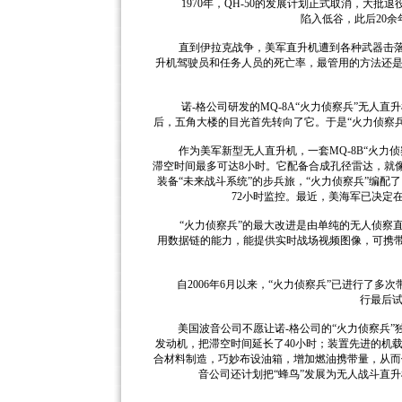
1970年，QH-50的发展计划正式取消，大批退役
陷入低谷，此后20
直到伊拉克战争，美军直升机遭到各种武器击落，
升机驾驶员和任务人员的死亡率，最管用的方法还
诺-格公司研发的MQ-8A“火力侦察兵”无人直升
后，五角大楼的目光首先转向了它。于是“火力侦察兵”
作为美军新型无人直升机，一套MQ-8B“火力侦察
滞空时间最多可达8小时。它配备合成孔径雷达，就
装备“未来战斗系统”的步兵旅，“火力侦察兵”编配了
72小时监控。最近，美海军已决定
“火力侦察兵”的最大改进是由单纯的无人侦察直
用数据链的能力，能提供实时战场视频图像，可携带
自2006年6月以来，“火力侦察兵”已进行了多次带
行最后
美国波音公司不愿让诺-格公司的“火力侦察兵”独抢
发动机，把滞空时间延长了40小时；装置先进的机
合材料制造，巧妙布设油箱，增加燃油携带量，从而
音公司还计划把“蜂鸟”发展为无人战斗直升