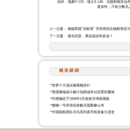
此外，瑞典V-150、瑞士X-240、法国和南非合
复杂性，只有少数无
上一主题：
揭秘英国“冰航母” 空前绝后比核航母还
下一主题：
激光武器，离实战还有多远？
*
世界十大顶尖驱逐舰排行
*
美国濒海战斗舰计划因成本过高受到重挫
*
印度确定于2008年4月发射月球探测器
*
嫦娥一号所传回首幅月面图像公布
*
中国陆航部队河马系列直升机装备引进史