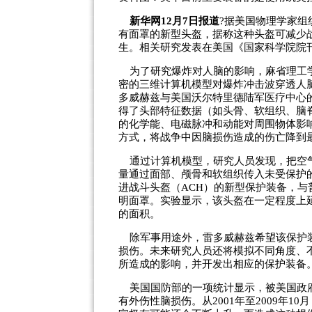
新华网12月7日报道
?据美国物理学家组
有面罩的新型头盔，据称这种头盔可减少战
生。相关研究发表在美国《国家科学院院
为了研究爆炸对人脑的影响，麻省理工学
密的三维计算机模型对爆炸冲击波穿透人
多威赫兹与美国沃尔特里德陆军医疗中心
得了头部特征数据（如头骨、软组织、脑
的化学能、电磁脉冲和动能对周围物体影
方式，将战争中因脑损伤造成的伤亡降到
通过计算机模型，研究人员发现，把空气
量通过面部、颅骨和软组织传入未受保护
进战斗头盔（ACH）的新型保护装备，
明面罩。实验显示，该头盔在一定程度上
的面积。
除军事用途外，雷多威赫兹希望该保护装
损伤。未来研究人员还将模拟不同角度、
所造成的影响，并开发出相应的保护装备
美国国防部的一项统计显示，被美国政府
有外伤性脑损伤。从2001年至2009年1