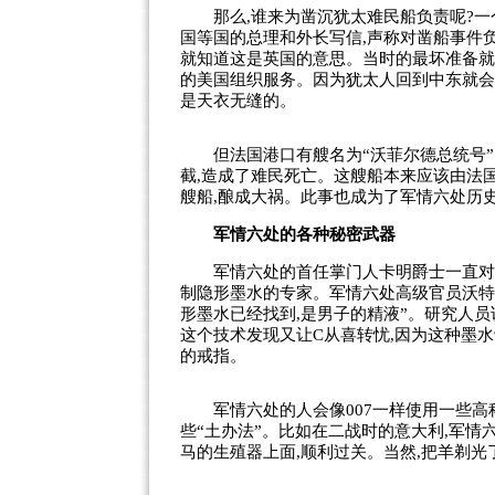
那么,谁来为凿沉犹太难民船负责呢?一个
国等国的总理和外长写信,声称对凿船事件
就知道这是英国的意思。当时的最坏准备就
的美国组织服务。因为犹太人回到中东就会
是天衣无缝的。
但法国港口有艘名为“沃菲尔德总统号”的
截,造成了难民死亡。这艘船本来应该由法
艘船,酿成大祸。此事也成为了军情六处历
军情六处的各种秘密武器
军情六处的首任掌门人卡明爵士一直对研
制隐形墨水的专家。军情六处高级官员沃特·柯
形墨水已经找到,是男子的精液”。研究人员
这个技术发现又让C从喜转忧,因为这种墨
的戒指。
军情六处的人会像007一样使用一些高科
些“土办法”。比如在二战时的意大利,军情
马的生殖器上面,顺利过关。当然,把羊剃光