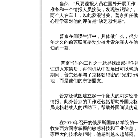
当然，“只要谍报人员在国外开展工作，
准备和一个情报人员接头，发现被跟踪了。
两个人在车上，以此蒙混过关。普京担任俄
心理学家对他的评价是“缺乏恐惧感”。
普京在间谍生涯中，具体做什么，很少有
年之久的前苏联克格勃少校尤索尔泽夫在他
知的一幕。
普京当时的工作之一就是找出那些住得离
证进入东德后，再伺机从中发展出可以帮助
期间，普京还参与了克格勃绝密的“光束行
地，而是他们的东德盟友。
普京还试图建立起一个庞大的刺探经济情
情报。此外普京的工作还包括帮助外国克格
局克格勃线人的帮助下，帮助外国间谍伪造
在2010年召开的俄罗斯国家科学院的
收集西方国家掌握的敏感科技和工业信息，
家巨大的技术差距时，他感到越来越郁闷。