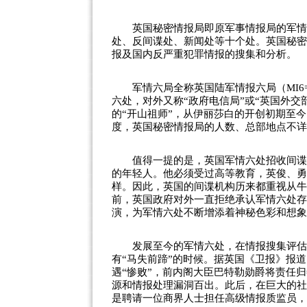
英国秘密情报局即原军事情报局的军情六
处、反间谍处、
新闻
处等十个处。英国秘密
报及国内反严重犯罪情报的搜集和分析。
军情六局全称英国陆军情报六局（MI6=Militar
六处，对外又称“政府电信局”或“英国外交
的“开山祖师”，从伊丽莎白的开创初期至
度，英国秘密情报局的人数、总部地点不详
值得一提的是，英国军情六处招收间谍有
的年轻人。他必须受过高等教育，英俊、勇敢
样。因此，英国的间谍机构历来都重视从牛
前，英国政府对外一直拒绝承认军情六处存在
演，为军情六处不断增添着神秘色彩和想象
发展至今的军情六处，在情报搜集评估和
有“马失前蹄”的时候。据英国《卫报》报
遇“惨败”，前内阁大臣巴特勒勋爵将责任
源和情报处理漏洞百出。此后，在巨大的社
是聘请一位商界人士担任高级情报质监员，