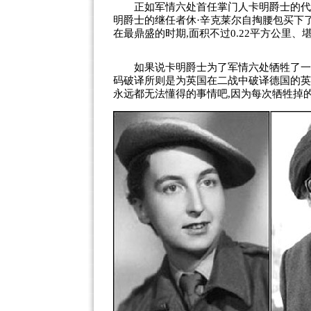
正如军情六处首任掌门人卡明爵士的代号
明爵士的继任者休·辛克莱尔自掏腰包买下
在最鼎盛的时期,面积不过0.22平方公里、
如果说卡明爵士为了军情六处牺牲了一个
码破译所则是为英国在二战中破译德国的英
永远都无法懂得的事情吧,因为每次牺牲掉