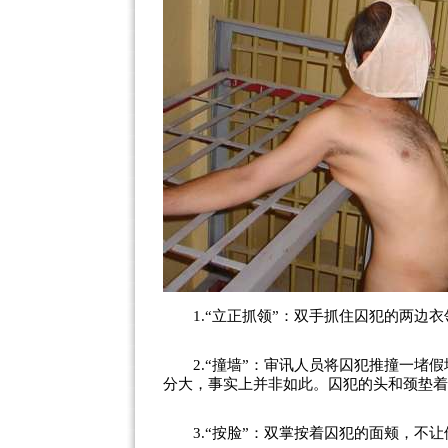
1.“立正抓领”：双手抓住囚犯的两边衣
2.“撞墙”：审讯人员将囚犯推撞一堵假
分大，事实上并非如此。囚犯的头和颈垫着
3.“按脸”：双掌按着囚犯的面颊，不让