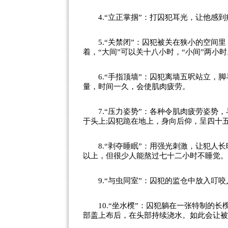
4.“立正掌掴”：打囚犯耳光，让他感到
5.“关禁闭”：囚犯被关在狭小的空间里，
着，“大间”可以关十八小时，“小间”两小时
6.“手指顶墙”：囚犯离墙五呎站立，脚
量，时间一久，会使肌肉疲劳。
7.“压力姿势”：各种令肌肉疲劳姿势，
于头上;囚犯跪在地上，身向后仰，呈四十
8.“剥夺睡眠”：用强光刺激，让犯人长
以上，但很少人能熬过七十二小时不睡觉。
9.“与虫同室”：囚犯的监仓中放入叮咬
10.“坐水櫈”：囚犯躺在一张特制的长
部盖上布后，在头部持续浇水。如此会让被