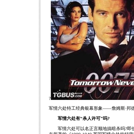
?
军情六处特工经典银幕形象——詹姆斯·邦
军情六处有“杀人许可”吗?
军情六处可以名正言顺地搞暗杀吗?即使