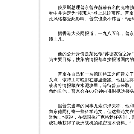
俄罗斯总理普京曾在赫赫有名的克格勃系
看中并选定为“接班人”登上总统宝座。普
政风格都受此影响。普京也毫不讳言：“始
据香港大公网报道，一九八五年，普京被
绩非凡。
他的公开身份是莱比锡“苏德友谊之家”
为主要目标，搜集的情报都直接报送国内的
普京在自己和一名德国特工之间建立了一
头点，该特工每晚都在那里慢跑。他往往将
或者将情报藏在水泥块里，等待普京来取。
急约见他，普京会在60分钟内准时抵达接
据普京当年的同事尤索尔泽夫称，他和普
向东德同行寄一些科学论文，但这些论文在
道称，“据说，在德国执行克格勃任务时，
成功地获得了欧洲战机的绝密技术资料。”