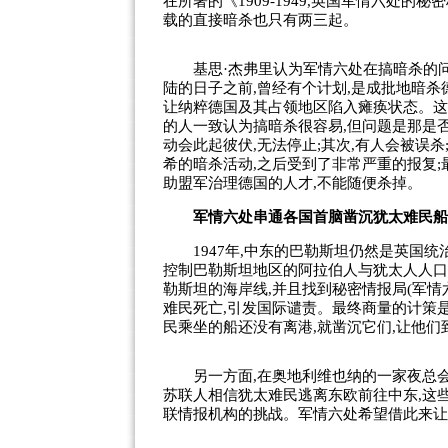
在所著的《1909-1949,英国军情六处的
载的直接暗杀也只有两三起。
基思·杰弗里认为军情六处在搞暗杀的问题
陆的日子之前,曾经有个计划,是成批地暗
让纳粹德国及其占领地区陷入瘫痪状态。这
的人一致认为搞暗杀很容易,但问题是那是
动会此起彼伏,无法停止;其次,有人会被误杀
希的暗杀活动,之后受到了非常严重的报复
助盟军治理德国的人才,不能随便杀掉。
军情六处串通各国首脑凿沉犹太难民船
1947年,中东的巴勒斯坦仍然是英国统
控制巴勒斯坦地区的阿拉伯人与犹太人人口
勒斯坦的海岸线,并且找到秘密情报局(军情
难民死亡,引发
国际
谴责。最终商量的计策是
民乘坐的船还没有离港,就凿沉它们,让他们
另一方面,在奥地利维也纳的一家夜总会里
苏联人相信犹太难民逃离东欧前往中东,这
联情报机构的挑战。军情六处希望借此来让