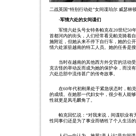
二战英国“特别行动处”女间谍珀尔 威瑟林
·军情六处的女间谍们
军情六处头号女特务帕克在20世纪50
首都河内的街头，人们经常看见帕克骑着自
施附近，但她从来不停下自行车，她的公开
情六处派驻越南的特工人员。她的任务是搜
当时在越南的其他西方外交官的活动受到
克古怪的举动反而成为她的保护伞，而没有
六处总部中流传甚广的传奇故事。
在60年代初刚果处于紧急状态时，帕克
的成绩。在她那一代妇女中，很少有人能够
性就更是凤毛麟角了。
帕克回忆说：“对我来说，间谍职业有无
性同事们还是为了事业而牺牲了个人生活的
人们一向认为，施展“美人计”是女间谍