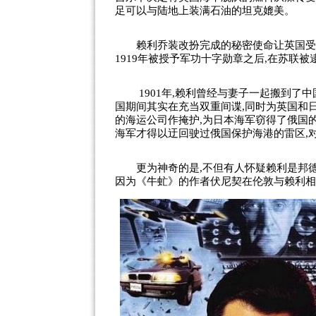
足可以与陆地上装满石油的坦克媲美。
赖利乔装改扮完成的秘密使命让英国受益
1919年被授予军功十字勋章之后,在苏联
1901年,赖利曾经与妻子一起搬到了
中
国期间其实在充当双重间谍,同时为英国和
的海运公司作掩护,为日本海军窃得了俄国的旅
海军才得以迂回驶过俄国保护海港的雷区,
更为神奇的是,不但有人怀疑赖利是邦德的
因为《牛虻》的作者伏尼契在伦敦与赖利相