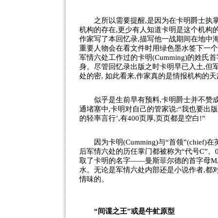
之所以需要提醒,是因为在卡明爵士执掌军
机构的存在,更少有人知道卡明是这个机构的首
作家写了本回忆录,描写他一战期间在地中
重要
人物
会在看文件时用绿色墨水签下一个
军情六处工作过的卡明(Cumming)的姓
身。尽管回忆录出版之时卡明早已入土,但
处的密, 如此看来,作家真的是情报机构的天
似乎是生前早有预料,卡明爵士并不赞成
通堵塞中,卡明对自己的管家说:“我也要出
的轻率言行’,有400页厚,页页都是空白!”
因为卡明(Cumming)与“首领”(chie
后军情六处的历任掌门都被称为“代号C”。
取了卡明的名字——曼斯菲尔德的首字母M
水。无论是军情六处内部还是小说作者,都
情味的。
“间谍之王”或是牛虻原型