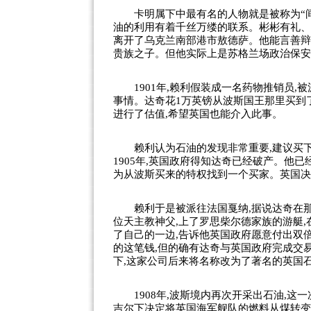
卡明属下中最有名的人物就是被称为“间谍
油的利用有着千丝万缕的联系。彬彬有礼、英
离开了乌克兰南部港市敖德萨。他能言善辩
贵族之子。但他实际上是苏格兰场政治保安
1901年,赖利假装成一名药物推销员,被
事情。达奇花1万英镑从波斯国王那里买到
进行了估值,希望英国也能介入此事。
赖利认为石油的发现非常重要,建议买下
1905年,英国政府得知达奇已经破产。他
为从波斯买来的特权找到一个买家。英国决
赖利于是被派往法国戛纳,据说达奇在那
位天主教神父,上了罗思柴尔德家族的游艇
了自己的一边,告诉他英国政府愿意付出双
的这笔钱,但的确有达奇与英国政府完成交
下,这家公司后来将名称改为了著名的英国石
1908年,波斯境内再次开采出石油,这
吉尔下决定将英国海军舰队的燃料从煤转变