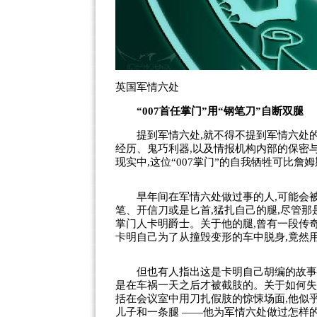
英国军情六处
“007首任掌门”用“钢笔刀”自断双腿
提到军情六处,就不得不提到军情六处的首
经历、鬼巧利器,以及情报机构内部的保密
现实中,这位“007掌门”的自我牺牲可比詹
早年间在军情六处做过事的人,可能会被
笔、开信刀或是匕首,猛扎自己的腿,尽管那
掌门人卡明爵士。关于他的腿,曾有一段传奇。
卡明自己为了从撞毁变形的车中脱身,竟然
但也有人指出这是卡明自己胡编的故事,因
是在车祸一天之后才被截肢的。关于如何失
括在会议室中用刀扎假肢的惊悚场面,他似
儿子和一条腿 ——他为军情六处做过怎样