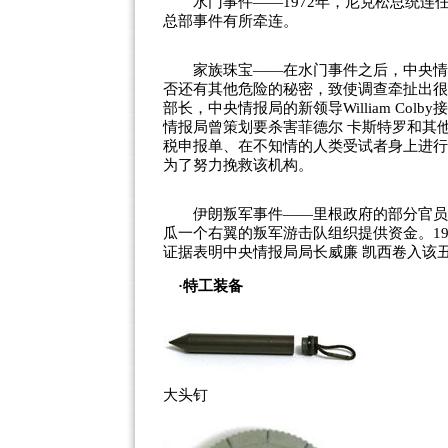
水门事件——1972年，尼克松总统连
总部事件有所牵连。
家族珠宝——在水门事件之后，中央情报局局长J
否还有其他危险的秘密，致使调查牵扯出很多秘
部长，中央情报局的新领导William Col
情报局曾策划要杀害菲德尔 卡斯特罗和其
税申报单、在不知情的人类受试者身上进行L
为了努力挽救该机构。
伊朗叛军事件——里根政府的部分官员违
瓜一个右翼的叛军游击队组织提供资金。1
证据表明中央情报局局长威廉 凯西卷入该
·特工装备
大头钉