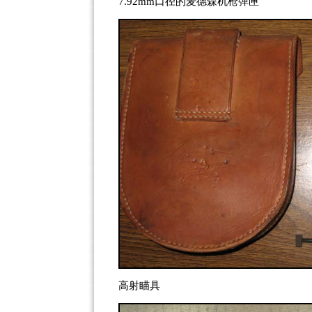
7.92mm口径的麦德森机枪弹匣
高射瞄具