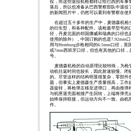
役，而这些退役机枪都转让给巴西的军事警
落后，所以也准备从巴西警察部队中退役了，
的新闻照片中，仍然可以看到有警察在使
在超过五十多年的生产中，麦德森机枪
的衍生型，和各种配件。该枪最早型号的
径，丹麦北面的邻国挪威和瑞典的口径也
使用的除外）
，中国订购的也是
7.92mm
口
用与
Hemburg
步枪相同的
6.5mm
口径，英
或
7mm
西班牙口径，但也有其他的口径，
号。
麦德森机枪的自动原理比较特殊，为枪管
动机往返时间也较长，因此射速较慢。闭
的。尽管这样的结构明显很复杂，零部件
题，但事实上麦德森生产质量很高，工作
器旋转，将枪弹左移至进弹口，再由推弹
与机匣退壳面相撞产生回转，上端将弹壳
始终保持联接，但运动方向不一致。由机
作。