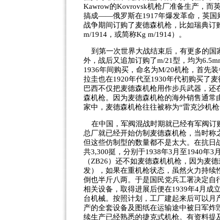
Kawrow
的
Kovrovsk
机枪厂准备生产，而
搞成——俄罗斯在
1917
年爆发革命，英国
战争期间订购了麦德森机枪，比如瑞典订购的型号，
m/1914，或简称Kg m/1914）。
到第一次世界大战结束后，有更多的国家
外，战后又追加订购了m/21型，均为6.5m
1936年间购买，命名为M/20机枪，首
拉圭也在
1920
年代至
1930
年代初购买了麦
巴西不仅把麦德森机枪用作步兵武器，还
森机枪。因为麦德森机枪的海外销售通常
家中，麦德森机枪往往被称为“
雷克沙
机枪
在中国，军阀混战时期就已经有军阀订
总厂就已经开始仿制麦德森机枪，当时称
但这些仿制型的数量都不是太大。在抗日
共3,300挺，分别于1938年3月至19
（ZB26）还不如麦德森机机枪，因为麦德
发），如果在重机枪状态，虽然火力持续
倒也半斤八两。于是国民党兵工署决定自行
相关设备，取得进展后便在1939年4月成
台机械。按照计划，工厂建起来后可以月产5
产的全套设备及图纸在运输途中被日军炸
续生产已经熟悉的捷克
式
机枪。有资料提及