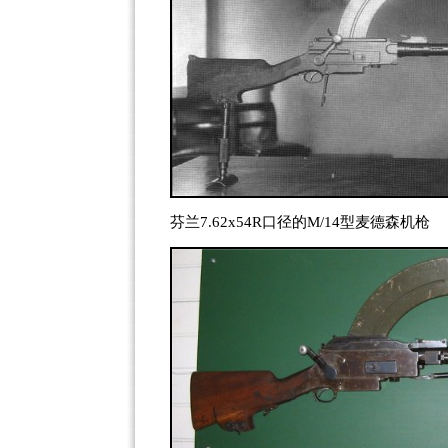
芬兰7.62x54R口径的M/14型麦德森机枪