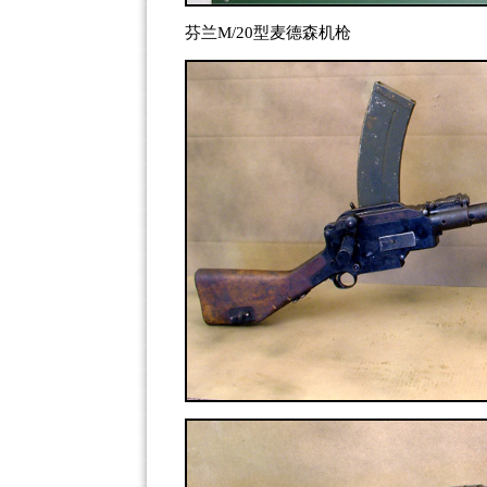
芬兰M/20型麦德森机枪