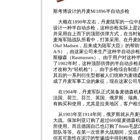
斯考博设计的丹麦M/1896半自动步枪
大概在1890年左右，丹麦陆军的一位中尉让·特奥
设计一种半自动步枪，这种步枪实际上是
并采用自上而下的顶部供弹方式，在当时被
麦海军陆战队所看中，打算采用。在丹麦的炮兵上
Oluf Madsen，后来成为陆军大臣）的帮助下，
A/S），由这家公司来生产这种半自动步
斯穆森（Rasmussen）。由于用户对
了1902年时，这种顶部供弹的半自动步枪最终
才改称为“轻机枪”）。由于步枪综合制造
其后的一系列衍生型都被人们统称为麦德
成了丹麦军事工业的象征，现在这家公司
在1904年，丹麦军队正式装备麦德森
法国、荷兰、芬兰、英国、俄罗斯、瑞典
有购买和使用，尤其是拉美地区，客户相
从
1903
年至
1914
年间，俄罗斯就从丹麦
大战。保加利亚订购了超过
600
挺麦德森
所使用。而且德国自己也订购了8mm毛瑟口
部队等等。在第一次世界大战期间，交战
但其可靠性在泥泞的堑壕战中得到检验。