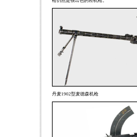
枪仍然是很出色的轻机枪。
丹麦1902型麦德森机枪