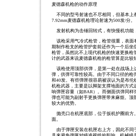
麦德森机枪的动作原理
不同的型号射速也不尽相同，但基本上都是
7.92
mm
麦德森机枪理论射速为
500
发/分。
发射机构为击锤回转式，有快慢机功能
该枪采用气冷式枪管，枪管很重，表面有
期制作枪支的枪管护套前还作为一个后坐
枪管，虽然比不上现代机枪的快速更换枪
计的武器来说麦德森机枪的枪管算是比较短，
该枪使用顶部供弹，是第一处在战场上这
弹，供弹可靠性较高。由于不同口径的枪
和
40
发。有些弹匣很容易被误认为是布伦
机枪武器，主要是以脚架支撑地面的方式
响弹匣容量（如BAR）。而侧面供弹同
弹也可能为副射手更换弹匣带来麻烦。顶
较大的优势。
抛壳口在机匣底部，位于扳机护圈前方。
面。
由于弹匣安装在机匣右上方，因此不同于
具来避免弹匣对瞄准视线的影响。机械瞄