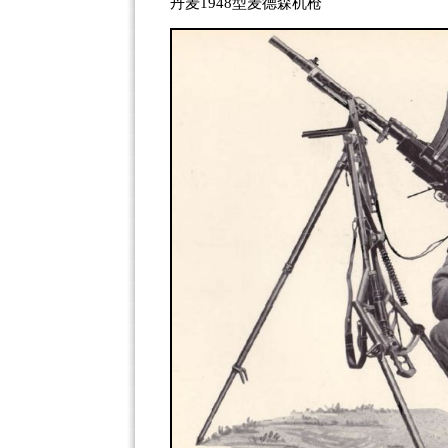
丹麦1948型麦德森机枪