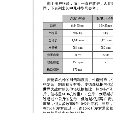
由于用户很多，而且一直在改进，因此
同，下表列出其中几种型号参考：
丹麦1904型
瑞典kg m/1
口径
6.5×55mm
6.5×55mm
空枪重
9.07 kg
8 kg
全枪长
1,143 mm
1,120 mm
枪管长
584 mm
580 mm
弹匣容量
30 rds
25 rds
理论射速
450 rpm
－
枪口初速
870 m/s
－
麦德森机枪的射击精度高、性能可靠，但
构复杂、制造精良有关。麦德森机枪的优
世界大战时的其他轻机枪相比，柯尔特“马铃薯
斤，伯格曼
M10
机枪重
15.8公斤
，刘易斯
过超过22公斤的型号，但这是根据客户
重量，但大多数
重
9至10公斤
左右。当然
在7公斤左右或以下，而10公斤左右通常