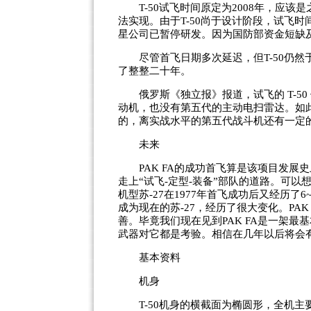
T-50试飞时间原定为2008年，应该
法实现。由于T-50尚于设计阶段，试飞时
星公司已暂停研发。因为国防部资金短缺
尽管首飞日期多次延迟，但T-50仍然于2
了整整二十年。
俄罗斯《独立报》报道，试飞的 T-50 使
动机，也没有第五代的主动电扫雷达。如
的，离实战水平的第五代战斗机还有一定
未来
PAK FA的成功首飞算是该项目发展史
走上“试飞-定型-装备”部队的道路。可
机型苏-27在1977年首飞成功后又经历了
成为现在的苏-27，经历了很大变化。PAK
善。毕竟我们现在见到PAK FA是一架
武器对它都是考验。相信在几年以后将会有
基本资料
机身
T-50机身的横截面为椭圆形，全机主要