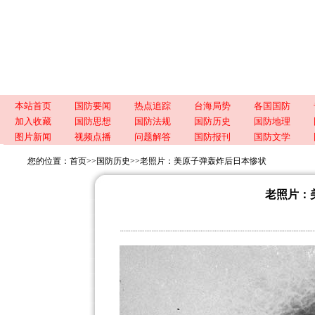
本站首页
国防要闻
热点追踪
台海局势
各国国防
加入收藏
国防思想
国防法规
国防历史
国防地理
图片新闻
视频点播
问题解答
国防报刊
国防文学
您的位置：
首页
>>
国防历史
>>
老照片：美原子弹轰炸后日本惨状
老照片：