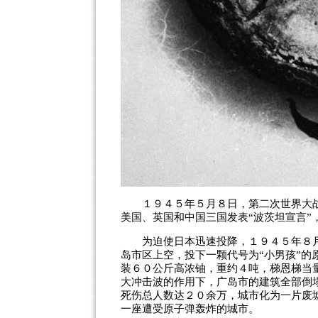
１９４５年５月８日，第二次世界大战
美国、英国和中国三国发表“波茨坦宣言”
为迫使日本迅速投降，１９４５年８月
岛市区上空，投下一颗代号为“小男孩”的
装６０公斤高浓铀，重约４吨，梯恩梯当
大冲击波的作用下，广岛市的建筑全部倒
死伤总人数达２０余万，城市化为一片废
一座遭受原子弹轰炸的城市。