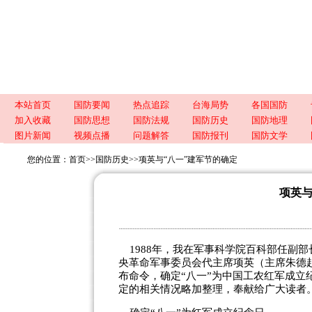
本站首页
国防要闻
热点追踪
台海局势
各国国防
加入收藏
国防思想
国防法规
国防历史
国防地理
图片新闻
视频点播
问题解答
国防报刊
国防文学
您的位置：
首页
>>
国防历史
>>
项英与“八一”建军节的确定
项英与
1988年，我在军事科学院百科部任副
央革命军事委员会代主席项英（主席朱德赴
布命令，确定“八一”为中国工农红军成立
定的相关情况略加整理，奉献给广大读者