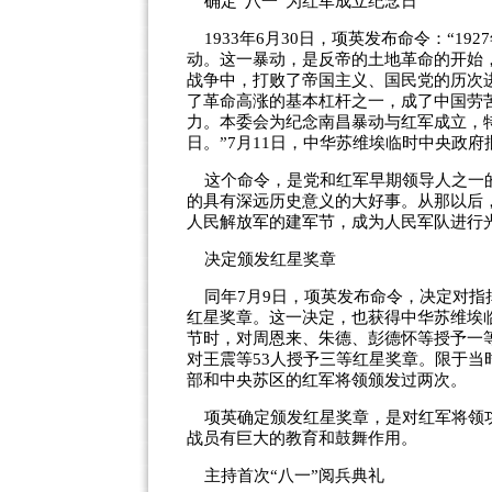
确定“八一”为红军成立纪念日
1933年6月30日，项英发布命令：“1
动。这一暴动，是反帝的土地革命的开始
战争中，打败了帝国主义、国民党的历次
了革命高涨的基本杠杆之一，成了中国劳
力。本委会为纪念南昌暴动与红军成立，特
日。”7月11日，中华苏维埃临时中央政
这个命令，是党和红军早期领导人之一的
的具有深远历史意义的大好事。从那以后
人民解放军的建军节，成为人民军队进行
决定颁发红星奖章
同年7月9日，项英发布命令，决定对指
红星奖章。这一决定，也获得中华苏维埃
节时，对周恩来、朱德、彭德怀等授予一
对王震等53人授予三等红星奖章。限于当
部和中央苏区的红军将领颁发过两次。
项英确定颁发红星奖章，是对红军将领功
战员有巨大的教育和鼓舞作用。
主持首次“八一”阅兵典礼