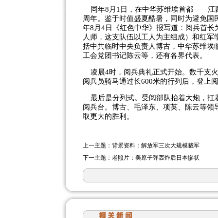
同年8月1日，在中华苏维埃首都——江
周年。鉴于时值盛夏酷暑，同时为避免国
年8月4日《红色中华》报写道：阅兵首长
人师，这支队伍以工人为主组成）和红军
括中共临时中央负责人博古，中华苏维埃
工会党团书记陈云等，还有各界代表。
凌晨4时，阅兵典礼正式开始。数千支火
阅兵员骑马通过长600米的行列后，登上
最后是分列式。受阅部队抬着大炮，扛着
阅兵台。博古、毛泽东、项英、陈云等领
取更大的胜利。
上一主题：
背景资料：解放军三次大规模裁军
下一主题：
老照片：美原子弹轰炸后日本惨状