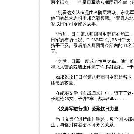
两个据点：一个是日军第八师团司令部（
“别看这支队伍是由各阶层群众、东北军
他们的战术思想里却充满智慧。”置身东北
智取日军司令部的故事。
“当时，日军第八师团司令部正在施工，
日军的布防情况。”1932年10月25日
措手不及。最后第八师团司令部内的31名
官。
“之后，日军一度成了惊弓之鸟。他们唯
和北大营的院墙上修筑了许多射击孔。”
如果说攻打日军第八师团司令部是智取，那
碰硬的较量。
在纪实文学《血战归来》中，留下了这样
长短枪76支，子弹2车，战马64匹……
《义勇军进行曲》凝聚抗日力量
当《义勇军进行曲》响起，每个国人都会
生，与锦州有着密不可分的关系。