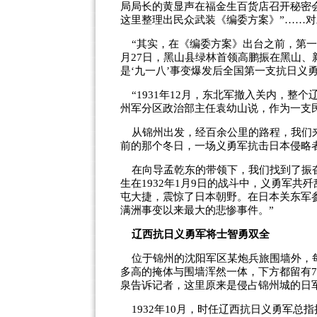
局局长的黄显声在福金生百货店召开秘密
这里整理出民众武装《编委方案》”……
“其实，在《编委方案》出台之前，第一支
月27日，黑山县绿林首领高鹏振在黑山、
是‘九一八’事变爆发后全国第一支抗日义勇
“1931年12月，东北军撤入关内，整
州军分区政治部主任袁幼山说，作为一支
从锦州出发，经百余公里的路程，我们来
前的那个冬日，一场义勇军抗击日本侵略
在向导孟乾东的带领下，我们找到了振奋
生在1932年1月9日的战斗中，义勇军共
屯大捷，震惊了日本朝野。在日本关东军
满洲事变以来最大的悲惨事件。”
辽西抗日义勇军将士智勇双全
位于锦州的沈阳军区某炮兵旅围墙外，每
多高的掩体与围墙浑然一体，下方都留有
泉告诉记者，这里原来是侵占锦州城的日
1932年10月，时任辽西抗日义勇军总