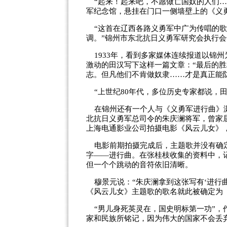
“起来！起来吧，不愿做亡国奴的人们…
军纪念馆，悬挂在门口一侧墙壁上的《义
“这首在辽西各路义勇军中广为传唱的歌
调。”锦州市东北抗日义勇军研究会执行
1933年，看到多家媒体连续报道以锦
激动的田汉写下这样一篇文章：“最后的
志。但凡他们不肯做奴隶……才是真正能
“上世纪80年代，多位历史专家都说，
在锦州还有一个人与《义勇军进行曲》渊
北抗日义勇军总司令的朱庆澜将军，曾家居
上海电通影业公司拍摄电影《风云儿女》
电影前期拍摄完成后，主题歌并没有确定
字——进行曲。在张桂枝收集的资料中，
但一个个跳动的音符依旧清晰。
穆景元说：“朱庆澜拿到这张写有‘进行曲
《风云儿女》主题歌的歌名就此被确定为
“男儿身死英灵在，国史明标第一功”，
家和民族所铭记，因为伟大的国家不会丢