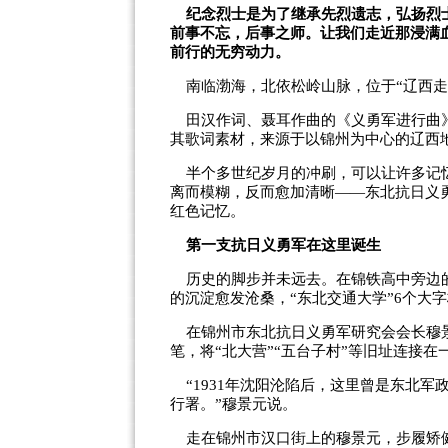
纪念烈士是为了继承先烈遗志，弘扬烈士
前事不忘，后事之师。让我们走近那浸满
前行的无穷动力。
南临渤海，北依松岭山脉，位于“辽西走廊
田汉作词、聂耳作曲的《义勇军进行曲》
其歌词素材，来源于以锦州为中心的辽西
半个多世纪岁月的冲刷，可以让许多记忆
离而模糊，反而愈加清晰——东北抗日义
红色记忆。
第一支抗日义勇军在这里诞生
历史的脚步并未远去。在锦铁高中旁边的
的沉淀愈发沧桑，“东北交通大学”6个大
在锦州市东北抗日义勇军研究会会长穆景
笔，将“北大营”“五台子村”等旧址连接
“1931年沈阳沦陷后，这里曾是东北军
行署。”穆景元说。
走在锦州市汉口街上的穆景元，步履矫健。