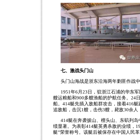
七、激战头门山
头门山海战是浙东沿海两年剿匪作战
1951
年
6
月
23
日，驻浙江石浦的华东军
艘运粮船和
900
多艘渔船的护航任务。
24
船。
414
艇先插入敌船群攻击，接着
416
艇
追敌船，击沉
1
艘，击伤
3
艘，毙敌
30
余人
414
艇在奔袭披山、檀头山、东矶列岛
绩显著。为表彰
414
艇英勇杀敌的业绩，
1
艇
”
荣誉称号。该艇后被保存在中国人民革