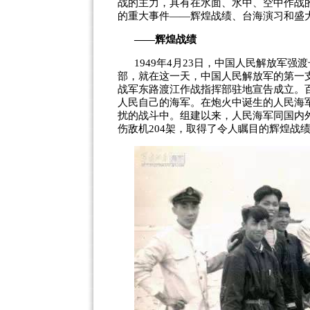
战的主力，具有在水面、水中、空中作战
的重大事件
——
辉煌战绩、台海演习和盛
——
辉煌战绩
1949
年
4
月
23
日，中国人民解放军强渡
部，就在这一天，中国人民解放军的第一
战军东路渡江作战指挥部驻地宣告成立。
人民自己的海军。在炮火中诞生的人民海
扰的战斗中。组建以来，人民海军同国内
伤敌机
204
架，取得了令人瞩目的辉煌战