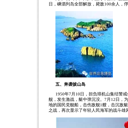
日，嵊泗列岛全部解放，毙敌
100
余人，
五、奔袭披山岛
1950
年
7
月
10
日，担负琅机山集结警戒
舰，发生激战，艇中弹沉没。
7
月
12
日，
地的国民党舰船，击伤敌舰
1
艘，击沉敌艇
之战，再次显示了年轻人民海军的战斗雄