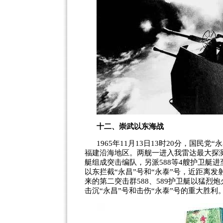
十二、崇武以东海战
1965
年
11
月
13
日
13
时
20
分，国民党
“
永
福建沿海地区。两舰一进入我雷达最大探
艇组成突击编队，另派
588
等
4
艘护卫艇进
以东拦截
“
永昌
”
号和
“
永泰
”
号，近距离发
来的第二突击群
588
、
589
护卫艇以猛烈炮
击沉
“
永昌
”
号和击伤
“
永泰
”
号的重大胜利