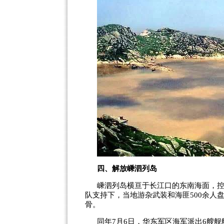
四、解放嵊泗列岛
嵊泗列岛横亘于长江口的东南海面，
队支持下，当地游杂武装和海匪
500
余人
骨。
同年
7
月
6
日，华东军区海军派出
6
艘舰