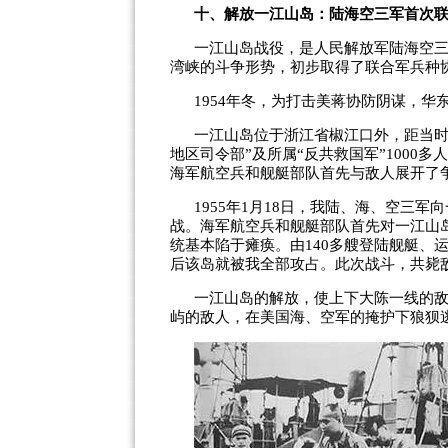
十、解放一江山岛：陆海空三军首次
一江山岛战役，是人民解放军陆海空
湾峡的斗争形势，初步取得了联合军兵种
1954
年冬，为打击美蒋协防阴谋，华
一江山岛位于浙江省椒江口外，距当
地区司令部
”
及所属
“
反共救国军
”1000
多人
海军航空兵和舰艇部队首先与敌人展开了
1955
年
1
月
18
日，我陆、海、空三军向
战。海军航空兵和舰艇部队首先对一江山
统基本陷于瘫痪。由
140
多艘登陆舰艇、
后该岛就被我全部攻占。此次战斗，共毙
一江山岛的解放，使上下大陈一线的
屿的敌人，在美国海、空军的掩护下狼狈