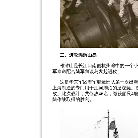
二、进攻滩浒山岛
滩浒山是长江口南侧杭州湾中的一个
军奉命配合陆军向该岛发起进攻。
这是华东军区海军舰艇部队第一次出
上海制造的专门用于江河湖泊的巡逻艇。
敌。此次战斗，共俘敌
46
名，缴获船只
4
陆作战取得的胜利。