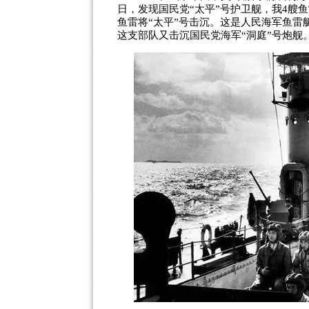
日，发现国民党
“
太平
”
号护卫舰，我
4
艘鱼
鱼雷将
“
太平
”
号击沉。这是人民海军鱼雷
这支部队又击沉国民党海军
“
洞庭
”
号炮舰