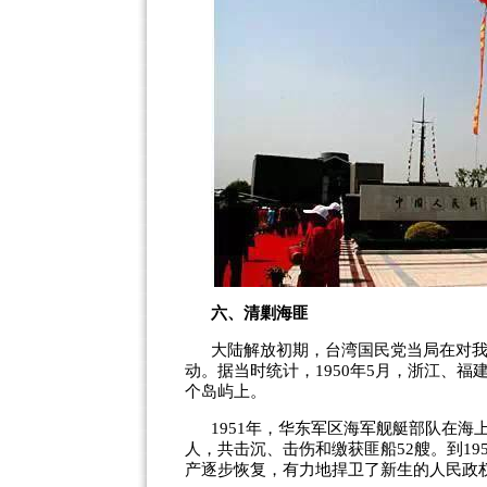
六、清剿海匪
大陆解放初期，台湾国民党当局在对
动。据当时统计，
1950
年
5
月，浙江、福
个岛屿上。
1951
年，华东军区海军舰艇部队在海
人，共击沉、击伤和缴获匪船
52
艘。到
19
产逐步恢复，有力地捍卫了新生的人民政