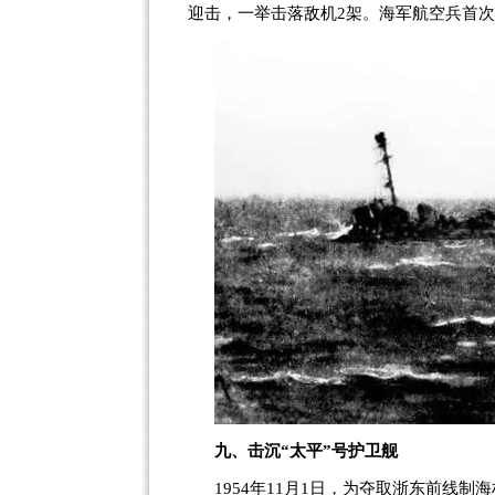
迎击，一举击落敌机
2
架。海军航空兵首次
九、击沉
“
太平
”
号护卫舰
1954
年
11
月
1
日，为夺取浙东前线制海