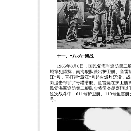
十一、
“
八
-
六
”
海战
1965
年
8
月
6
日，国民党海军巡防第二
域窜犯骚扰，南海舰队派出护卫艇、鱼雷
江
”
号，直打得
“
章江
”
号起火爆炸沉没，战
向追击
“
剑门
”
号猎潜舰。鱼雷艇在护卫艇
民党海军巡防第二舰队少将司令胡嘉恒以
这次战斗中，
611
号护卫艇、
119
号鱼雷艇
号。