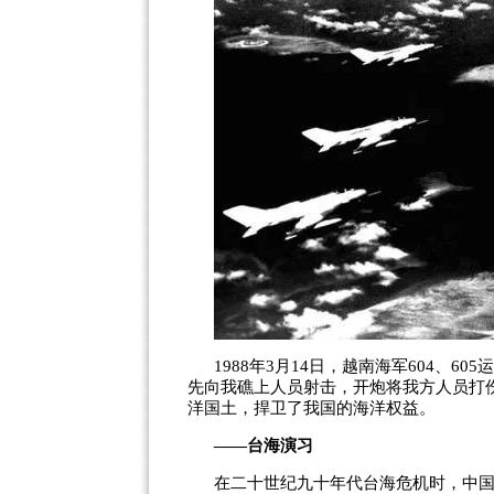
1988
年
3
月
14
日，越南海军
604
、
605
运
先向我礁上人员射击，开炮将我方人员打
洋国土，捍卫了我国的海洋权益。
——
台海演习
在二十世纪九十年代台海危机时，中