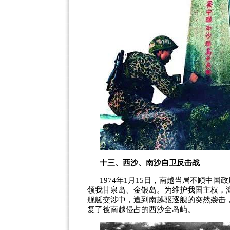
十三、西沙、南沙自卫反击战
1974
年
1
月
15
日，南越当局不顾中国政
领我甘泉岛、金银岛。为维护我国主权，
舰艇交涉中，遭到南越驱逐舰的突然袭击
复了被南越侵占的西沙全岛屿。