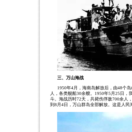
三、万山海战
1950
年
4
月，海南岛解放后，由
48
个岛
人，各类舰船
30
余艘。
1950
年
5
月
25
日，
斗。海战历时
72
天，共毙伤俘敌
700
余人
到
8
月
4
日，万山群岛全部解放。这是人民