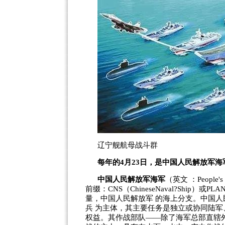
辽宁舰航母战斗群
每年的
4
月
23
日，是中国人民解放军海
中国人民解放军海军
（英文 ：
People's
前缀：
CNS
（
ChineseNaval
?Ship
）或
PLA
量，中国人民解放军 的海上分支。中国
兵 为主体，其主要任务是独立或协同陆
权益。其作战部队——除了海军总部直辖