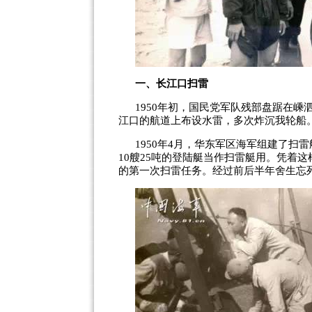
一、长江口扫雷
1950
年初，国民党军队残部盘踞在嵊
江口的航道上布设水雷，多次炸沉我轮船
1950
年
4
月，华东军区海军组建了扫雷
10
艘
25
吨的登陆艇当作扫雷艇用。凭着这
的第一次扫雷任务。经过前后半年舍生忘