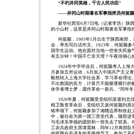
“不朽井冈英雄，千古人民功臣”
——井冈山时期著名军事指挥员何挺
新华社西安6月7日电（记者李浩）陕
的小山村，这里是井冈山时期著名军事指
何挺颖，1905年5月出生于陕西南郑
会，率先写白话作文。1923年，何挺颖
国学生运动。他在面对当地一些丧失民族
有五分钟！中国不亡非天理？午夜徘徊心
1924年中学毕业后，何挺颖考入上海
月参加五卅运动，6月加入中国共产主义
毅然转入上海大学社会系，学习革命理论
不出救国的良方，计算尺不能驱逐横行的
休学者博士梦，愿作革命一新兵。”同年
1926年夏，何挺颖受党组织派遣到北
精卫叛变革命后，党组织又派何挺颖到原
铭率领下，何挺颖参加了湘赣边界秋收起义
中，被任命为第一团三营党代表，随部进军
与毛泽东率领的团部和一营失去了联系。
工农兵政府主席谭震林，同年12月将部
何挺颖在毛泽东的直接领导下，参加了开