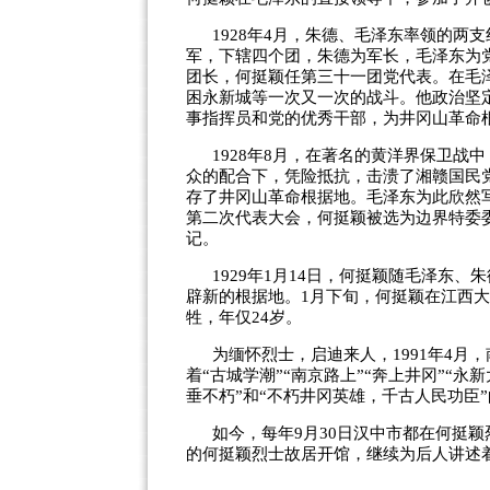
1928年4月，朱德、毛泽东率领的
军，下辖四个团，朱德为军长，毛泽东为
团长，何挺颖任第三十一团党代表。在毛
困永新城等一次又一次的战斗。他政治坚
事指挥员和党的优秀干部，为井冈山革命
1928年8月，在著名的黄洋界保卫
众的配合下，凭险抵抗，击溃了湘赣国民
存了井冈山革命根据地。毛泽东为此欣然写
第二次代表大会，何挺颖被选为边界特委
记。
1929年1月14日，何挺颖随毛泽东
辟新的根据地。1月下旬，何挺颖在江西
牲，年仅24岁。
为缅怀烈士，启迪来人，1991年4
着“古城学潮”“南京路上”“奔上井冈”“永
垂不朽”和“不朽井冈英雄，千古人民功臣
如今，每年9月30日汉中市都在何挺颖
的何挺颖烈士故居开馆，继续为后人讲述