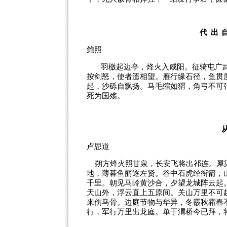
代出
鲍照
羽檄起边亭，烽火入咸阳。征骑屯广
按剑怒，使者遥相望。雁行缘石径，鱼贯
起，沙砾自飘扬。马毛缩如猬，角弓不可
死为国殇。
卢思道
朔方烽火照甘泉，长安飞将出祁连。犀
地，薄暮鱼丽逐左贤。谷中石虎经衔箭，
千里。朝见马岭黄沙合，夕望龙城阵云起
天山外，浮云直上五原间。关山万里不可
来伤马骨。边庭节物与华异，冬霰秋霜春
行，军行万里出龙庭。单于渭桥今已拜，