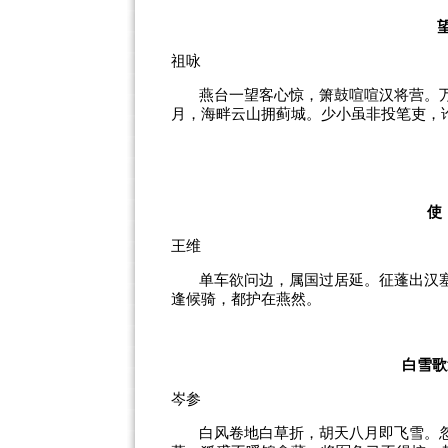
祖咏
燕台一望客心惊，箫鼓喧喧汉将营。
月，海畔云山拥蓟城。少小虽非投笔吏，
王维
单车欲问边，属国过居延。征蓬出汉
逢候骑，都护在燕然。
白雪歌
岑参
白风卷地白草折，胡天八月即飞雪。