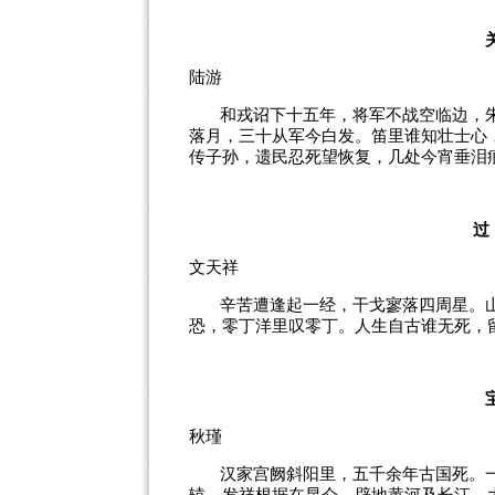
陆游
和戎诏下十五年，将军不战空临边，
落月，三十从军今白发。笛里谁知壮士心
传子孙，遗民忍死望恢复，几处今宵垂泪
过
文天祥
辛苦遭逢起一经，干戈寥落四周星。
恐，零丁洋里叹零丁。人生自古谁无死，
秋瑾
汉家宫阙斜阳里，五千余年古国死。