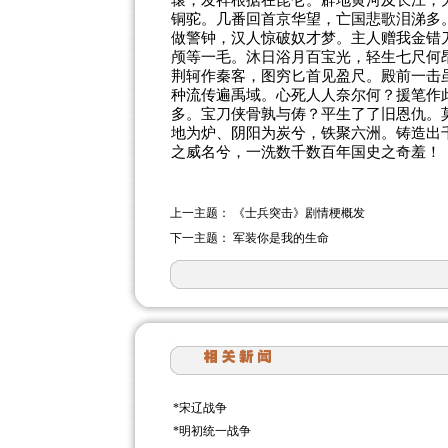
辕，发祥根据在昆仑。辟地黄河及长江，
铜驼。几番回首京华望，亡国悲歌泪涕多
做警钟，汉人惊破奴才梦。主人赠我金错
颅等一毛。沐日浴月百宝光，轻生七尺何
荆轲作秦客，图穷匕首见盈尺。殿前一击
种流传遍禹域。心死人人奈尔何？援笔作
多。宝刀侠骨孰与俦？平生了了旧恩仇。
地为炉、阴阳为炭兮，铁聚六洲。铸造出
之威名兮，一洗数千数百年国史之奇羞！
上一主题：
《士兵突击》剧情梗概发
下一主题：
军装你是我的生命
*
宋辽战争
*
明初统一战争