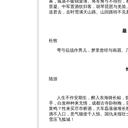
幕，狐裘不暖锦衾薄。将军角弓不得控，
里凝。中军置酒饮归客，胡琴琵琶与羌笛
送君去，去时雪满天山路。山回路转不见
题
杜牧
弯弓征战作男儿，梦里曾经与画眉。
陆游
人生不作安期生，醉入东海骑长鲸，
手，白发种种来无情，成都古寺卧秋晚，
浆鸣？性来买尽市桥酒，大车磊落催堆长
滴不入口，意气顿使千人惊。国仇未报壮
雪压飞狐城！