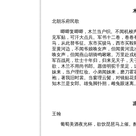
北朝乐府民歌
唧唧复唧唧，木兰当户织。不闻机梭
见军贴，可汗大点兵。军书十二卷，卷卷
马，从此替爷征。东市买骏马，西市买鞍
至黄河边，不闻爷娘唤女声，但闻黄河流
唤女声，但闻燕山胡骑鸣啾啾。万里赴戎
军百战死，壮士十年归，归来见天子，天
欲，木兰不用尚书郎。愿借明驼千里足，
妹来，当户理红妆。小弟闻姊来，磨刀霍
袍，著我旧时裳。当窗理云鬓，对镜贴花
知木兰是女郎。雄兔脚扑朔，雌兔眼迷离
王翰
葡萄美酒夜光杯，欲饮琵琶马上催。