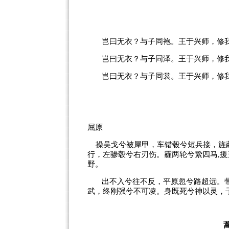
岂曰无衣？与子同袍。王于兴师，修
岂曰无衣？与子同泽。王于兴师，修
岂曰无衣？与子同裳。王于兴师，修
屈原
操吴戈兮被犀甲，车错毂兮短兵接，旌
行，左骖毂兮右刃伤。霾两轮兮絷四马
,
援
野。
出不入兮往不反，平原忽兮路超远。
武，终刚强兮不可凌。身既死兮神以灵，