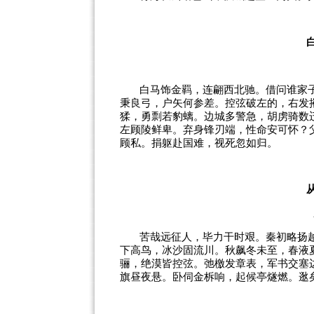
白马饰金羁，连翩西北驰。借问谁家
秉良弓，户矢何参差。控弦破左的，右发
猱，勇剽若豹螭。边城多警急，胡虏骑数
左顾陵鲜卑。弃身锋刃端，性命安可怀？
顾私。捐躯赴国难，视死忽如归。
苦哉远征人，毕力干时艰。秦初略扬
下高鸟，冰沙固流川。秋飙冬未至，春液
骊，绝漠皆控弦。弛檄发章表，军书交塞
旗昼夜悬。卧伺金柝响，起候亭燧燃。逖