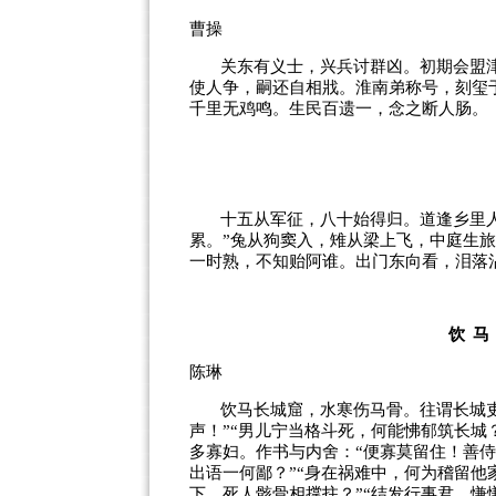
曹操
关东有义士，兴兵讨群凶。初期会盟
使人争，嗣还自相戕。淮南弟称号，刻玺
千里无鸡鸣。生民百遗一，念之断人肠。
十五从军征，八十始得归。道逢乡里人
累。”兔从狗窦入，雉从梁上飞，中庭生
一时熟，不知贻阿谁。出门东向看，泪落
饮
陈琳
饮马长城窟，水寒伤马骨。往谓长城吏
声！”“男儿宁当格斗死，何能怫郁筑长城
多寡妇。作书与内舍：“便寡莫留住！善侍
出语一何鄙？”“身在祸难中，何为稽留
下，死人骸骨相撑拄？”“结发行事君，慊