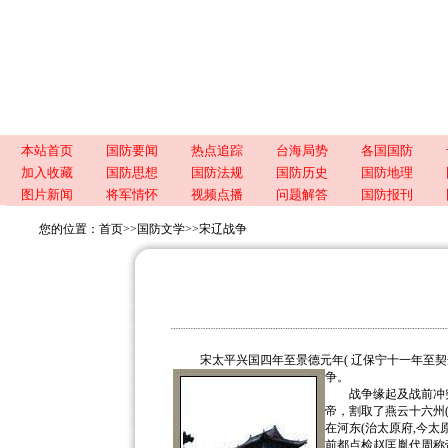
本站首页
国防要闻
热点追踪
台海局势
各国国防
加入收藏
国防思想
国防法规
国防历史
国防地理
图片新闻
将军情怀
视频点播
问题解答
国防报刊
您的位置：
首页
>>
国防文学
>>
宋辽战争
宋太平兴国四年至景德元年( 辽保宁十一年至契丹统
争。
战争缘起及战前冲突 
帝，割取了燕云十六州
在河东(治太原府,今太
前都点检赵匡胤代周称