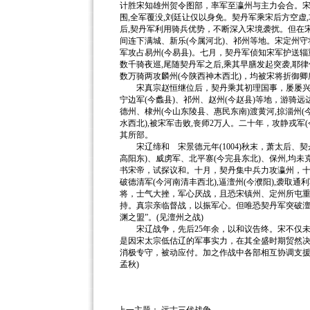
计胜宋知雄州贺令图部，率军至瀛州与主力会合。宋
围,全军覆没,刘廷让仅以身免。契丹军乘宋后方空虚,
后,契丹军利用骑兵优势，不断深入宋境袭扰。但在宋军
间连下满城、新乐(今属河北)、祁州等地。宋定州守
军攻占易州(今易县)。七月，契丹军侦知宋军护送辎
数千骑夜巡,尾随契丹军之后,乘其早膳发起突袭,耶
数万骑两攻麟州(今陕西神木西北)，均被宋将折御卿
宋真宗赵恒继位后，契丹乘其初理国事，屡屡兴兵攻
宁边军(今蠡县)、祁州、赵州(今赵县)等地，游骑
德州、棣州(今山东陵县、惠民东南)渡黄河,掠淄州(
水西北),被宋军击败,丧师2万人。二十年，攻静戎军
其所部。
宋辽缔和 宋景德元年(1004)秋末，萧太后、
高阳东)、威虏军、北平寨(今完县东北)、保州,均
书宋帝，试探议和。十月，契丹集中兵力攻瀛州，十
破德清军(今河南清丰西北),逼澶州(今濮阳),袭取
将，士气大挫，军心厌战，且恐宋镇州、定州所屯
持。真宗亲临督战，以振军心。但唯恐契丹军突破澶
渊之盟”。(见澶州之战)
宋辽战争，先后25年余，以和议告终。宋不仅未获
是因宋太宗低估辽的军事实力，在其全盛时期贸然
消极专守，被动应付。加之作战中各部相互协调支援
孟秋)