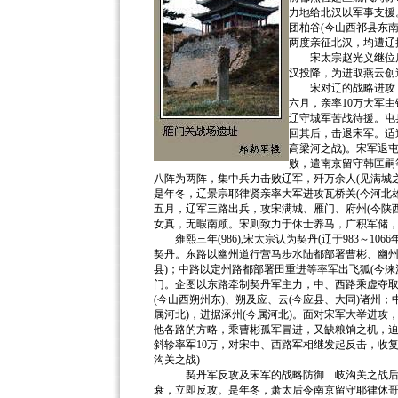
力地给北汉以军事支援。
团柏谷(今山西祁县东
两度亲征北汉，均遭辽
宋太宗赵光义继位后,于
汉投降，为进取燕云创
宋对辽的战略进攻 北
六月，亲率10万大军由
辽守城军苦战待援。屯
回其后，击退宋军。适
高梁河之战)。宋军退屯
败，遣南京留守韩匡嗣
八阵为两阵，集中兵力击败辽军，歼万余人(见满城之
是年冬，辽景宗耶律贤亲率大军进攻瓦桥关(今河北雄
五月，辽军三路出兵，攻宋满城、雁门、府州(今陕
女真，无暇南顾。宋则致力于休士养马，广积军储
雍熙三年(986),宋太宗认为契丹(辽于983～1
契丹。东路以幽州道行营马步水陆都部署曹彬、幽州
县)；中路以定州路都部署田重进等率军出飞狐(今
门。企图以东路牵制契丹军主力，中、西路乘虚夺取
(今山西朔州东)、朔及应、云(今应县、大同)诸州；
属河北)，进据涿州(今属河北)。面对宋军大举进攻
他各路的方略，乘曹彬孤军冒进，又缺粮饷之机，迫
斜轸率军10万，对宋中、西路军相继发起反击，收
沟关之战)
契丹军反攻及宋军的战略防御 岐沟关之战后，
衰，立即反攻。是年冬，萧太后令南京留守耶律休哥为