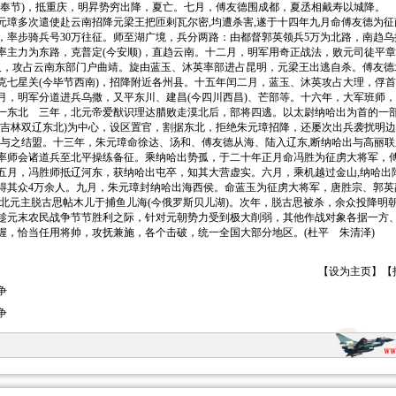
今奉节)，抵重庆，明昇势穷出降，夏亡。七月，傅友德围成都，夏丞相戴寿以城降。
多次遣使赴云南招降元梁王把匝剌瓦尔密,均遭杀害,遂于十四年九月命傅友德为征
，率步骑兵号30万往征。师至湖广境，兵分两路：由都督郭英领兵5万为北路，南趋乌撒
率主力为东路，克普定(今安顺)，直趋云南。十二月，明军用奇正战法，败元司徒平章
人，攻占云南东部门户曲靖。旋由蓝玉、沐英率部进占昆明，元梁王出逃自杀。傅友德
克七星关(今毕节西南)，招降附近各州县。十五年闰二月，蓝玉、沐英攻占大理，俘
月，明军分道进兵乌撒，又平东川、建昌(今四川西昌)、芒部等。十六年，大军班师
北 三年，北元帝爱猷识理达腊败走漠北后，部将四逃。以太尉纳哈出为首的一部
(今吉林双辽东北)为中心，设区置官，割据东北，拒绝朱元璋招降，还屡次出兵袭扰明边
明与之结盟。十三年，朱元璋命徐达、汤和、傅友德从海、陆入辽东,断纳哈出与高丽联
率师会诸道兵至北平操练备征。乘纳哈出势孤，于二十年正月命冯胜为征虏大将军，
。五月，冯胜师抵辽河东，获纳哈出屯卒，知其大营虚实。六月，乘机越过金山,纳哈出
得其众4万余人。九月，朱元璋封纳哈出海西侯。命蓝玉为征虏大将军，唐胜宗、郭英
败北元主脱古思帖木儿于捕鱼儿海(今俄罗斯贝儿湖)。次年，脱古思被杀，余众投降明
末农民战争节节胜利之际，针对元朝势力受到极大削弱，其他作战对象各据一方、
幄，恰当任用将帅，攻抚兼施，各个击破，统一全国大部分地区。(杜平 朱清泽)
【
设为主页
】【
争
争