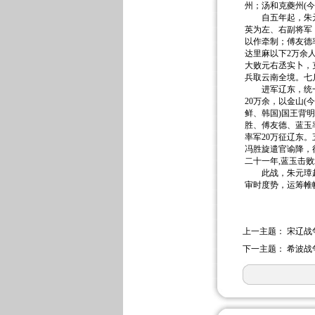
州；汤和克夔州(
自五年起，朱元璋
英为左、右副将军
以作牵制；傅友德
达里麻以下2万余
大败元右丞实卜，
兵取云南全境。七
进军辽东，统一东
20万余，以金山
鲜、韩国)国王背
胜、傅友德、蓝玉
率军20万征辽东
冯胜旋遣官谕降，
二十一年,蓝玉击
此战，朱元璋趁元
审时度势，运筹帷
上一主题：
宋辽战
下一主题：
希波战