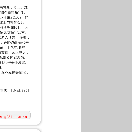
南将军，蓝玉、沐
(今贵州威宁)，
达里麻部10万，俘
北上与郭英会师，
首领段明弟段世，分
，留沐英镇守云南。
遁入辽东，收残兵
，并胁迫高丽(今朝
系。十八年,命冯
傅友德、蓝玉副之，
降,部众闻败溃散。
副之,率军征漠北。
朝。
互不应援等情况，
打印
】【
返回顶部
】