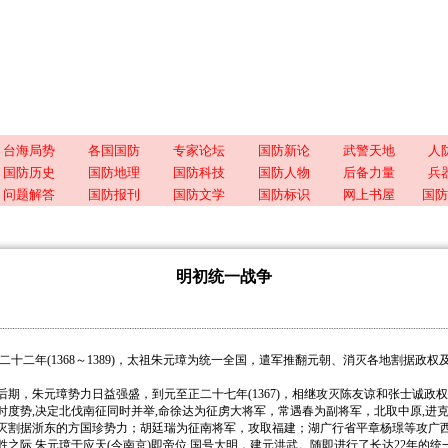
台海局势
各国国防
专家论坛
国防新论
武警天地
人
国防历史
国防地理
国防科技
国防人物
后备力量
兵
问题解答
国防报刊
国防文学
国防标识
网上书屋
国防
明初统一战争
二年(1368～1389)，太祖朱元璋为统一全国，遣军推翻元朝、消灭各地割据政权
，朱元璋势力日益强盛，到元至正二十七年(1367)，相继攻灭陈友谅和张士诚政权
时度势,决定北伐南征同时并举,命徐达为征虏大将军，常遇春为副将军，北取中原,进克
灭割据浙东的方国珍势力；胡廷瑞为征南将军，攻取福建；湖广行省平章杨璟等攻广
之际,朱元璋于应天(今南京)即帝位,国号大明，建元洪武。随即进行了长达22年的统