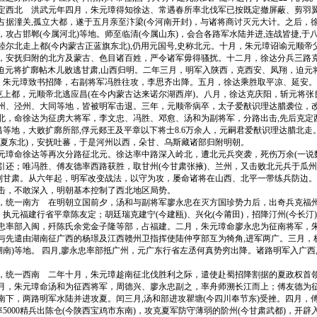
北 洪武元年四月，朱元璋得知徐达、常遇春所率北伐军已按既定撤屏蔽、剪羽翼
占据潼关,孤立大都，遂于五月亲至汴梁(今河南开封)，与诸将商讨灭元大计。之后，
攻占邯郸(今属河北)等地。师至临清(今属山东)，会合各路军水陆并进,连战皆捷,于
睦尔北走上都(今内蒙古正蓝旗东北),仍用元国号,史称北元。十月，朱元璋诏谕元顺帝
，安抚归附的北方及蒙古、色目诸百姓，严令诸军毋得骚扰。十二月，徐达分兵三路
地,迫元将扩廓帖木儿败逃甘肃,山西归明。二年三月，明军入陕西，克西安、凤翔，迫元将
)。朱元璋致书招降，右副将军冯胜往攻，李思齐出降。五月，徐达乘胜取平凉、延安
进克上都，元顺帝北逃应昌(在今内蒙古达来诺尔湖西岸)。八月，徐达克庆阳，斩元将
州、泾州、大同等地，皆被明军击退。三年，元顺帝病卒，太子爱猷识理达腊袭位，
北，命徐达为征虏大将军，李文忠、冯胜、邓愈、汤和为副将军，分路出击,先后克定西
应昌等地，大败扩廓所部,俘元郯王及平章以下将士8.6万余人，元嗣君爱猷识理达腊北走
临夏东北)，安抚吐蕃，于是河州以西，朵甘、乌斯藏诸部归附明朝。
命徐达等再次分路征北元。徐达率中路深入岭北，遭北元兵突袭，死伤万余(一说数
引还；唯冯胜、傅友德率西路获胜，取甘州(今甘肃张掖)、兰州，又击败北元兵于瓜州
控制甘肃。从六年起，明军改变战法，以守为攻，屡命诸将在山西、北平一带练兵防边
击，不敢深入，明朝基本控制了西北地区局势。
一南方 在明朝立国前夕，汤和与副将军廖永忠在灭方国珍势力后，出奇兵克福州
，执元福建行省平章陈友定；胡廷瑞克建宁(今建瓯)、兴化(今莆田)，招降汀州(今长汀
忠率部入闽，歼陈氏余党金子隆等部，占福建。二月，朱元璋命廖永忠为征南将军，
与先遣由湖南征广西的杨璟及江西赣州卫指挥使陆仲亨部互为犄角,进军两广。三月，
湖南)等地。 四月,廖永忠率部抵广州，元广东行省左丞何真势穷出降。诸路明军入广西
一西南 二年十月，朱元璋趁南征北伐胜利之际，遣使赴蜀招降割据的夏政权首领
月，朱元璋命汤和为征西将军，周德兴、廖永忠副之，率舟师溯长江而上；傅友德为
南下，两路明军水陆并进攻夏。闰三月,汤和部进攻瞿塘(今四川奉节东)受挫。四月，
率5000精兵出陈仓(今陕西宝鸡市东南)，攻克夏军防守薄弱的阶州(今甘肃武都)，开