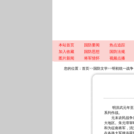
本站首页
国防要闻
热点追踪
加入收藏
国防思想
国防法规
图片新闻
将军情怀
视频点播
您的位置：
首页
>>
国防文学
>>
明初统一战争
明洪武元年至二十
系列作战。
元末农民战争后期
大地区。朱元璋审
和为征南将军，消
在各路大军接连获胜