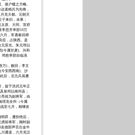
、据户槛之方略,
徐达遣精兵为先锋，
八月克大都。元朝灭
父子来归，未果；
克太原、大同、宣府
李思齐率部10万
。六月，常遇春回师
张良臣，占陕西。是
改元宣光。朱元璋以
(今属甘肃)、兴和
。邓愈率部自临洮
万)，败回；李文
(今安西西南)、沙
。此后，北元兵虽屡
，旋于洪武元年正
)及泉州以南州县；
朱亮祖为副将军，由
杨璟克全州（今属
,战至七月，相继攻
明昇，遭拒绝后，
征虏前将军，顾时副
傅友德部声言出金牛
辟入川通道，六月克汉