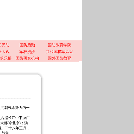
防民防
国防后勤
国防教育学院
器大观
军校漫步
共和国将军风采
俱乐部
国防研究机构
国外国防教育
及元朝残余势力的一
,占据长江中下游广
大都(今北京)；汤
西。二十八年正月，
一战争。