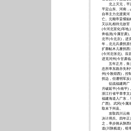
北上灭元，平定西
平定山东、河南，
自率主力北渡黄河，
亡。元顺帝妥懽贴
又以礼相待元故官
(今河北宣化)等
奔临洮(今属甘肃
北平(今北京)，
年，北元兵袭扰原
扩廓帖木儿屡扰西
(今河北张北)、
进克河州(今甘肃
五年正月，朱元璋
忠所率东路亦失利
州(今敦煌西)，
扰边，但遭明军反
征战福建两广，统
月破延平(今南平)
浙江行省平章李文
福建海道入广东，
广西)、武冈(今属
取未下州县。
攻取四川云南，统
决计用兵。四年正
之，率步骑从陕西
道(川陕栈道)，暗