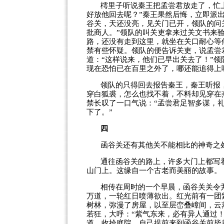
樗里子听说秦王把孟尝君放走了，忙
好放他回去呢？”秦王果然后悔，立即派
谷关，天还没亮，见关门已开，领队的问关
批商人。”领队的叫关吏拿来过关文书来验
路，还没有走到这里，就坐在关口耐心等
禁有些怀疑。领队的便告诉关吏，说孟尝
道：“这样说来，他们已早出关去了！”领
现在恐怕已在百里之外了，哪还能追得上
领队的只得回去报告秦王，秦王听报
穿白狐裘，怎么也找不着，不料却见穿在
禁长叹了一口气说：“孟尝君足智多谋，
下了。”
四
函谷关还有其他关不能相比的神奇之
通往函谷关的路上，许多大门上都写着
山门上。这缘自一个古老而美丽的故事。
相传在周时的一个早晨，函谷关关令
万道，一轮红日喷薄欲出。红光前有一团
树林，弥漫了房屋，以至层峦叠嶂间，云
若狂，大呼：“紫气东来，必有异人通过
道，收拾庭院，自己提前来到函谷关前毕