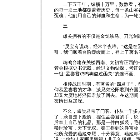
上下五千年，纵横十万里，数数看，
的每一块土地都覆盖着历史，每一条山谷
冤魂，他们用自己的鲜血和生命，为一轮
三
雄关拥有的不仅是金戈铁马、刀光剑
“灵宝有谎鸡，经常半夜啼。”这是
引，我们顺着台阶缓缓而上，登上了著名
鸡鸣台建在关楼西南、太初宫正西的
管会根据史书记载，经过文物钻探，考证
一组“孟尝君鸡鸣狗盗过函关”的连环画。
相传战国时期，有著名的“四君子”
仰慕孟尝君的才华，派兄弟泾阳君到齐国
却又大度地将泾阳君放了回去。在这期间
友情日益加深。
不久，孟尝君带了门客、仆从一千多
了，亲自走下殿阶，握住孟尝君的手，说
后奉上自己的礼品。那是一件白狐裘，毛
稀世珍宝，天下无双。秦王得到这件宝物
他所宠爱的燕姬夸耀，十分得意。燕姬却
说：“你妇人家哪里懂得！非千年狐狸，