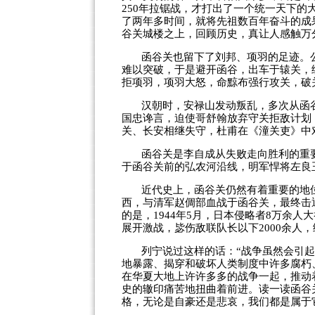
250
年拉锯战，才打出了一个统一天下的
了两年多时间，就将先祖数百年奋斗的成
谷关城楼之上，回顾历史，真让人感触万
函谷关也留下了刘邦、项羽的足迹。
难以突破，于是避开函谷，出车于辕关，
拒项羽，项羽大怒，命黥布强行攻关，破
汉朝时，安禄山发动叛乱，多次从函
国忠谗言，迫使哥舒翰放弃守关拒敌计划
关、长安相继失守，杜甫在《潼关吏》中
函谷关是李自成从失败走向胜利的重
于函谷关前的弘农河沿线，明军悍将左良
近代史上，函谷关仍然有着重要的地
西，与清军赵倜部血战于函谷关，最终击
的是，
1944
年
5
月，日本侵略者
8
万余人大
展开激战，毖伤敌联队长以下
2000
余人，
列宁说过这样的话：“战争虽然会引
地暴露、揭穿和破坏人类制度中许多腐朽
在华夏大地上许许多多的战争一起，推动
史的辙印痛苦地扭曲着前进。读一读函谷
格，无论是自豪还是悲哀，我们都是属于