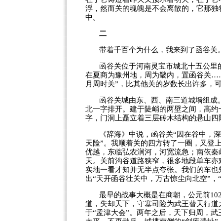
浮，然而关的魂魄是不会离散的，它那独
中。
二
带着千百个为什么，我来到了函谷关
函谷关位于河南灵宝市城北十五公里
在夏商为豫州地，周为畿内，置函谷关……
月周时关”，比其他关的岁数长出许多，
函谷关城由东、西、南三道城墙组成
北一字排开。建于陡峭的两壁之间，高约
字，门洞上矗立着三层砖木结构的悬山四
《辞海》中说，函谷关“因在谷中，
天险”。我顺着关的四方转了一圈，又登
优越，东临弘农涧河，河宽流急；南依秦
天。关前沟谷道路狭窄，很多地段单车亦
实地一看才知并无半点夸张。我们的车也
出“天开函谷壮关中，万古惊尘向北空”，
最早的战事大概是在商朝，公元前
10
道，失却天下，守塞司险为武王替天行道
于“孟津大会”。两年之后，天下归周，