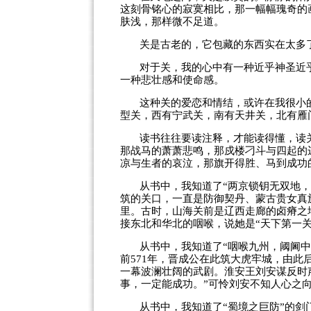
这刻骨铭心的寂寞相比，那一幅幅瑰奇的
肤浅，那样微不足道。
关是古老的，它包藏的东西实在太多
对于关，我的心中有一种近乎神圣近
一种悲壮感和使命感。
这种关的爱恋和情结，或许在我很小
型关，西有宁武关，南有天井关，北有雁
读书往往要读注释，才能读得懂，读
那战马的萧萧悲鸣，那戍楼刁斗与四起的
凉与生者的哀泣，那旗开得胜、马到成功
从书中，我知道了“两京锁钥无双地，
筑的关口，一直是防御契丹、蒙古贵女真
里。古时，山海关前是辽西走廊的卤瘠之
接东北和华北的咽喉，说她是“天下第一关
从书中，我知道了“咽喉九州，阈阃
前
571
年，晋成公在此筑大虎牢城，由此
一幕波澜壮阔的武剧。淮安王刘安谋反时
事，一定能成功。”可怜刘安不知人心之
从书中，我知道了“蜀境之巨防”的