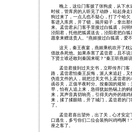
晚上，这位门客披了张狗皮，从下水
时候，管库房的人听见了动静，站起身走
狗过来了，一点儿也不疑心，打了个哈欠
客进入库房，开了锁，揭开箱子，拿出那
来。孟尝君从门客手里接过白狐裘，问明
泾阳君，托他把狐裘送去，泾阳君把白狐
愿拿来赠送贵人。”燕姬接过白狐裘，爱
这天，秦王夜宴，燕姬乘机吹开了枕
借故杀死他。如果杀害了孟尝君，且不说
下贤士谁还敢到秦国来呢？”秦王听燕姬
孟尝君接到过关文书，立即传齐门客
路，孟尝君怕秦王反悔，派人来追赶，又
伪造文件的人，就把过关文书上孟尝君的
函谷关，正值半夜时分。按秦国的规矩：
早，怕有人追上来，急得犹如热锅上的蚂
来，其声音真切响亮，引得关内外的雄鸡
来，揉了揉眼睛，开了城门，孟尝君的门
了。
孟尝君喜出望外，出了关，心才安定
口逃生，多亏你们二位会装狗叫鸡鸣啊！
座之客了。