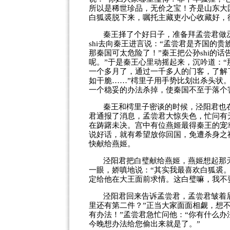
所以是稀世珍品，无价之宝！齐是山东大
白狐裘脱下来，嘱托主藏吏小心收藏好，
秦王择了个好日子，准备拜孟尝君做
shi
去向秦王进言说：“孟尝君是齐国的贵
那秦国可太危险了！”秦王把公孙
shi
的话
呢。”于是秦王心里动摇起来，沉吟道：“
一个多月了，通过一千多人的门客，了解
如干脆……”樗里子用手势比划出杀头状
一个稳妥的办法杀掉，使秦国不至于落个
秦王和樗里子密谈的时候，泾阳君也
君通报了消息，孟尝君大惊失色，忙问有
在踌躇未决。宫中有位燕姬最得秦王的宠
说好话，就有希望放你回国，免遭杀身之
快献给燕姬。
泾阳君把白璧献给燕姬，燕姬想起那
一眼，娇嗔地说：“其实我最喜欢白狐裘
定给他在大王面前求情。这白璧嘛，我不
泾阳君回来告诉孟尝君，孟尝君皱着
里还有第二件？”正当大家面面相觑，想
有办法！”孟尝君急忙问他：“你有什么办
今晚想办法给您偷出来就是了。”