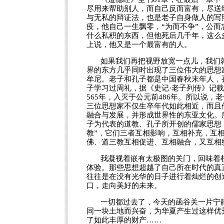
尽用来帮助别人，而自己反而富有，尽送
与无私的辩证法，也是老子自身做人的写
疫，他自己一生飘零，“为而不争”，公而
什么私积的东西，但他死后几千年，这么
上说，他又是一个最富有的人。
如果我们再把视野放宽一点儿，我们
界的东方几乎同时出现了三位伟大的思想
牟尼。老子和孔子都是中国春秋末年人，
子学习过周礼，据《史记·老子列传》记载
565
年，入灭于公元前
486
年。所以说，老
三位思想家不仅生卒年代如此相近，而且
融合与发展，并形成世界性的东亚文化。
子为代表的道教、孔子所开创的儒家思想
教”，它们三者互相影响，互相补充，互
佛、道三教互相促进、互相融合，又互相
我凝视着嵌有太极图的关门，回味着
体验。那些思想超越了自己所在时代的真
往往是在没有光华的日子进行着灿烂的创
口，走向美好的未来。
一切都过去了，今天的函谷关一片宁
同一块土地而兴奋，为华夏产生过这样优
了如此丰厚的财产……