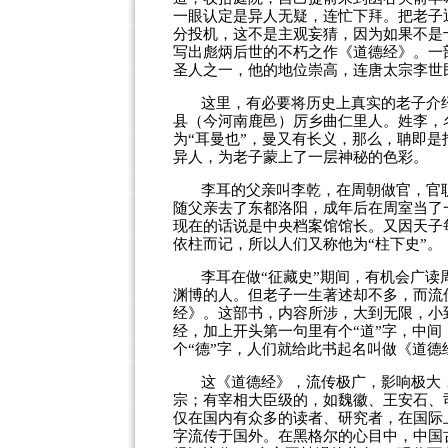
一眼认定是异人无疑，连忙下拜。把老子
分投机，这不是主观妄猜，因为如果不是
写出彪炳后世的不朽之作《道德经》。一
圣人之一，他的地位崇高，连唐太宗李世
这里，有必要将历史上真实的老子介
县（今河南鹿邑）厉乡曲仁里人。姓李，
为“耳曼也”，曼又有长义，那么，聃即是
异人，为老子蒙上了一层神秘的色彩。
李耳的父亲叫李乾，在周朝做官，官
随父亲去了东都洛阳，成年后在周室当了一
现在的话说是中央档案馆馆长。又因天子
依柱而记，所以人们又称他为“柱下史”。
李耳在做“征藏史”期间，有机会广
渊博的人。但老子一生著述却不多，而流
经》。这部书，内容所涉，大到无限，小
经，加上开头第一句里有个“道”字，中间
个“德”字，人们就给此书起名叫做《道德
这《道德经》，流传极广，影响极大
宗；有宰相大臣级的，如魏徽、王安石、
仅在国内有众多的读者、研究者，在国际
字流传于国外。在黑格尔的心目中，中国