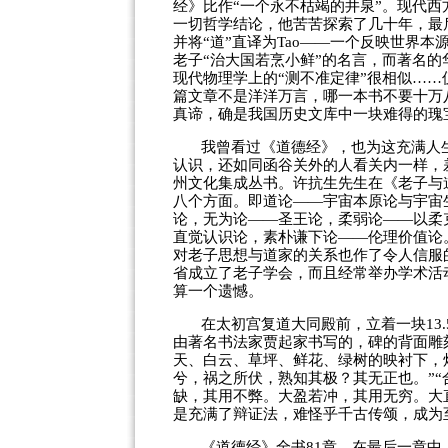
经》比作“一个永不枯竭的井泉”。现代
一切哲学结论，他苦苦探索了几十年，最
并将“道”直译为
Tao
——一个反映世界本
老子“治大国若烹小鲜”的名言，而著名的
现代物理学上的“测不准定律”很相似…
篇文章不是洋洋万言，哪一本书不要十万
真谛，确是我国历史文库中一块难得的瑰
我曾看过《道德经》，也为这充满人
认识，还如同函谷关外的人看关内一样，
州文化集成丛书。许抗生先生在《老子与道
八个方面。即道论——宇宙本原论与宇宙
论，无为论——圣王论，柔弱论——以柔
直觉认识论，素朴谦下论——伦理价值论
对老子思想与道家的关系也作了令人信服
省成立了老子学会，而且经常举办学术活
算一个遗憾。
在太初宫复道大同殿前，立着一块
13.
由著名书法家贾起家书写的，碑的背面雕
天、白云、草坪、鲜花、绿树的映衬下，
兮，祸之所伏，熟知其极？其无正也。”“
缺，其用不弊。大盈若冲，其用无穷。大
是充满了辩证法，难怪乎千古传颂，成为
《道德经》全书
81
章，在最后一章中