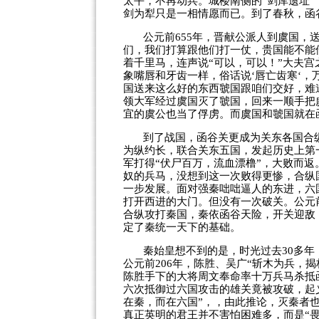
太平，不再动兵。城楼南侧的“剑库遗址
剑为犁只是一相情愿而已。到了春秋，函
公元前
655
年，晋献公派人到虞国，送
们，我们打算跟他们打一仗，贵国能不能
着千里马，连声说“可以，可以！”大夫宫
象嘴唇和牙齿一样，俗话说‘唇亡齿寒‘，
国送来这么好的东西虢国跟咱们交好，难
领大军经过虞国灭了虢国，回来一顺手把
宜的虞公也当了俘虏。而虞国和虢国就在
到了战国，函谷关更成为关东各国合
为纵约长，联合关东五国，发起历史上第
军打得“伏尸百万，流血漂橹”，大败而
奴的兵马，没想到这一次败得更惨，合纵
一步发展。面对强秦咄咄逼人的东进，六
打开西进的大门。但没有一次破关。公元
合纵攻打秦国，秦依函谷天险，开关迎敌
定了秦统一天下的基础。
秦始皇想不到的是，时光过去
30
多年
公元前
206
年，陈胜、吴广“斩木为兵，揭
陈胜手下的大将周文奉命率十万兵马杀抵
六次抵御过六国攻击的雄关竟被攻破，起
在秦，而在六国”，，由此推论，灭秦者也
真正英明的君王并不害怕困难多，而是“