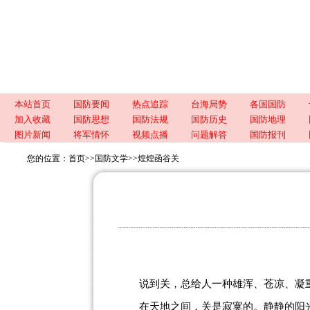
本站首页
国防要闻
热点追踪
台海局势
各国国防
加入收藏
国防思想
国防法规
国防历史
国防地理
图片新闻
将军情怀
视频点播
问题解答
国防报刊
您的位置：
首页
>>
国防文学
>>
煌煌函谷关
说到关，总给人一种雄浑、苍凉、凝
在天地之间，关是寂寞的。静静的阳