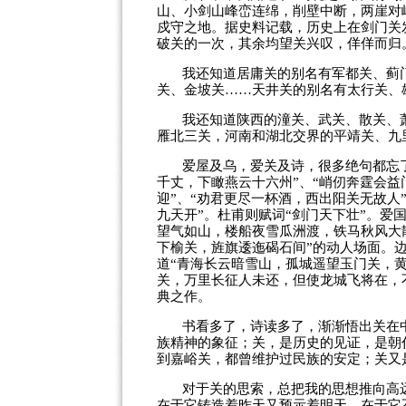
山、小剑山峰峦连绵，削壁中断，两崖对
戍守之地。据史料记载，历史上在剑门关
破关的一次，其余均望关兴叹，佯佯而归
我还知道居庸关的别名有军都关、蓟
关、金坡关……天井关的别名有太行关、
我还知道陕西的潼关、武关、散关、
雁北三关，河南和湖北交界的平靖关、九
爱屋及乌，爱关及诗，很多绝句都忘了
千丈，下瞰燕云十六州”、“峭仞奔霆会
迎”、“劝君更尽一杯酒，西出阳关无故人
九天开”。杜甫则赋词“剑门天下壮”。爱
望气如山，楼船夜雪瓜洲渡，铁马秋风大
下榆关，旌旗逶迤碣石间”的动人场面。
道“青海长云暗雪山，孤城遥望玉门关，黄
关，万里长征人未还，但使龙城飞将在，
典之作。
书看多了，诗读多了，渐渐悟出关在
族精神的象征；关，是历史的见证，是朝
到嘉峪关，都曾维护过民族的安定；关又
对于关的思索，总把我的思想推向高
在于它铸造着昨天又预示着明天，在于它