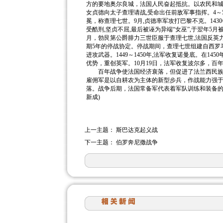
方的要地奥尔良城，法国人民奋起抵抗。以农民和城
女贞德向太子查理请战,受命出任前敌军事指挥。4～
冕，称查理七世。9月,贞德率军攻打巴黎不克。14
受酷刑,坚贞不屈,最后被诬为异端“女巫”,于翌年5
月，勃艮第公爵腓力三世臣服于查理七世,法国反英力
期5年的停战协定。停战期间，查理七世组建自西罗
进攻武器。1449～1450年,法军收复诺曼底。在14
优势，重创英军。10月19日，法军收复波尔多，
百年战争使法国经济衰落，但促进了法兰西民族意
雇佣军是以自耕农为主体的新型步兵，作战能力强
落。战争后期，法国常备军代表着军队训练和装备的
新成)
上一主题：
斯巴达克起义战
下一主题：
伯罗奔尼撒战争