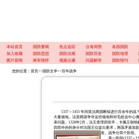
本站首页
国防要闻
热点追踪
台海局势
各国国防
加入收藏
国防思想
国防法规
国防历史
国防地理
图片新闻
将军情怀
视频点播
问题解答
国防报刊
您的位置：
首页
>>
国防文学
>>
百年战争
1337～1453 年间英法两国断续进行百余年的战
大量领地。法英两国争夺这些领地和对毛纺业中心
承问题。1328年2月，法王查理四世卒，卡佩王
四世外孙的身分对法国王位提出要求，两国矛盾加剧。
发。战争分四个阶段。
第一阶段(1337～13