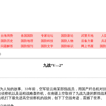
台海局势
各国国防
专家论坛
国防新论
武警天地
人
国防历史
国防地理
国防科技
国防人物
后备力量
兵
问题解答
国防报刊
国防文学
国防标识
网上书屋
国防
”》
九战“V—2”
为人知的故事。
33
年前，空军驻云南某部指战员，用国产歼击机对
速侦察机以及远程战略轰炸机，在南疆上空取得了九战九捷的辉煌战
击机打下最先进高空侦察机的战例，创下了空战奇迹，震撼了世界。