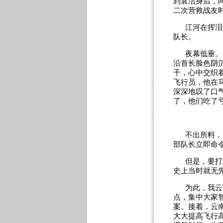
到袁洁身后，
二次营救战友
江河在挥泪
队长。
夜幕低垂。
沿首长脸色阴
千，心中交织
飞行员，他在
深深地叹了口
了，他们吃了
不出所料，
部队长立即命
但是，要打
史上当时就无
为此，我云
点，集中大家
案。接着，云
大大提高飞行