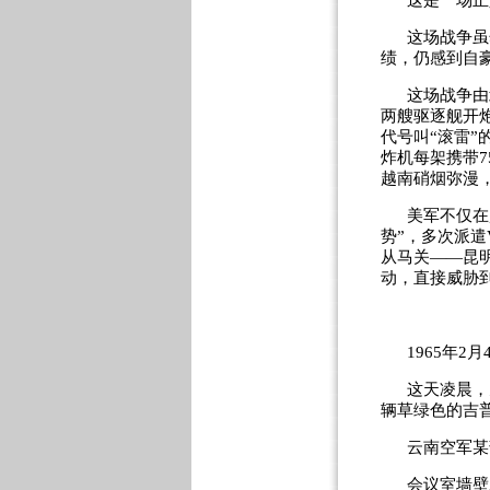
这是一场正
这场战争虽
绩，仍感到自
这场战争由
两艘驱逐舰开
代号叫“滚雷
炸机每架携带
7
越南硝烟弥漫
美军不仅在
势”，多次派遣
从马关——昆
动，直接威胁
1965
年
2
月
这天凌晨，
辆草绿色的吉
云南空军某
会议室墙壁