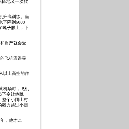
沿阵地又一次掀
机升高训练。当
米下降到
6000
了嗓子眼上，下
命和财产就会受
火的飞机遥遥晃
米以上高空的作
某机场时，飞机
员下令让他跳
，整个小团山村
的毅力越过小团
那年，他才
21