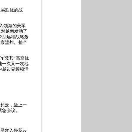
以劣胜优的战
入领海的美军
日对越南发动了
2
型远程战略轰
狂轰滥炸。整个
军凭其“高空优
地一次又一次地
中越边界频频活
陆长云，坐上一
紧急会议。
机屡次入侵我云