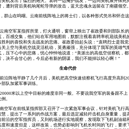
向美机发出了猛烈的炮火。袁聘一边掩护战友，一边同美机展开殊死
时，遭到背后美机响尾蛇导弹的攻击，蓝天忠魂永远留在了南疆领空
，群山在呜咽。云南前线阵地上的将士们，以各种形式凭吊和怀念
云南空军某指挥所里，灯火通明，窗帘上映出了崔政委和刘部队长
沉，百感交集，他们站在军用地图前，默默注视着袁聘率机迎战美机
着胜利的喜悦和失去战友的悲痛。崔政委抬起头说：“袁聘烈士是我党
马关上空与美机空战灵活机动，英勇顽强，充分体现了我军的英雄气慨
气，压下心中的悲痛，忧心忡忡地说道：“美派出的高低空侦察机，都
亏，决不会甘心的，今后必有新的阴谋，我们不能掉以轻心啊！”
生命代价
前沿阵地平静了几个月后，美机把高空快速侦察机飞行高度升高到
2
令部队加紧军事训练。
20000
米以上空中目标的难度非同一般。不要说我空军的装备跟不上
先例。
南空军在前线某指挥部又召开了一次紧急军事会议，针对美机飞行
智慧，提出了一系列的作战方案，最后选定减轻歼击机自身重量，提
南前沿的空军指挥员，又到机场进行实地观察，发现取下飞机副油箱
高度和速度但是，这样改装，也势必影响到飞机长时间的飞行，要求