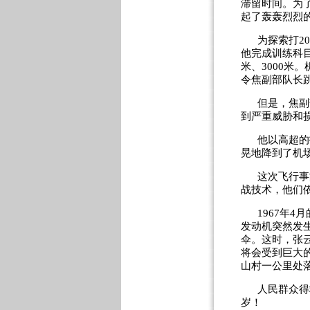
滞留时间。为
起了轰轰烈烈
为探索打
20
他完成训练科
米、
3000
米。
令焦副部队长
但是，焦副
到严重威胁和
他以高超的
晃地降到了机
这次飞行事
战技术，他们
1967
年
4
月
发动机突然发
伞。这时，张
将会受到巨大
山村一公里处
人民群众得
岁！