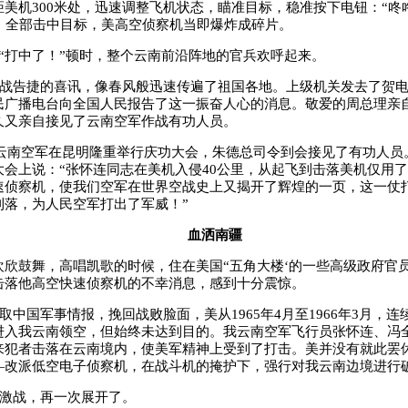
距美机
300
米处，迅速调整飞机状态，瞄准目标，稳准按下电钮：“咚
，全部击中目标，美高空侦察机当即爆炸成碎片。
”“打中了！”顿时，整个云南前沿阵地的官兵欢呼起来。
战告捷的喜讯，像春风般迅速传遍了祖国各地。上级机关发去了贺
民广播电台向全国人民报告了这一振奋人心的消息。敬爱的周总理亲
久又亲自接见了云南空军作战有功人员。
云南空军在昆明隆重举行庆功大会，朱德总司令到会接见了有功人员
大会上说：“张怀连同志在美机入侵
40
公里，从起飞到击落美机仅用了
速侦察机，使我们空军在世界空战史上又揭开了辉煌的一页，这一仗
利落，为人民空军打出了军威！”
血洒南疆
欢欣鼓舞，高唱凯歌的时候，住在美国“五角大楼‘的一些高级政府官
击落他高空快速侦察机的不幸消息，感到十分震惊。
取中国军事情报，挽回战败脸面，美从
1965
年
4
月至
1966
年
3
月，连
进入我云南领空，但始终未达到目的。我云南空军飞行员张怀连、冯
来犯者击落在云南境内，使美军精神上受到了打击。美并没有就此罢
—改派低空电子侦察机，在战斗机的掩护下，强行对我云南边境进行
激战，再一次展开了。