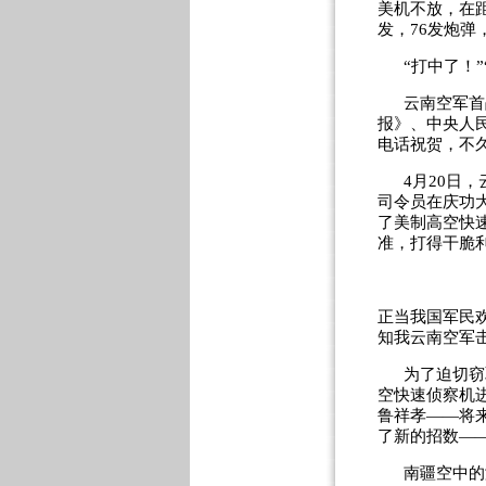
美机不放，在
发，
76
发炮弹
“打中了！
云南空军首
报》、中央人
电话祝贺，不
4
月
20
日，
司令员在庆功
了美制高空快
准，打得干脆
正当我国军民
知我云南空军
为了迫切窃
空快速侦察机
鲁祥孝——将
了新的招数—
南疆空中的