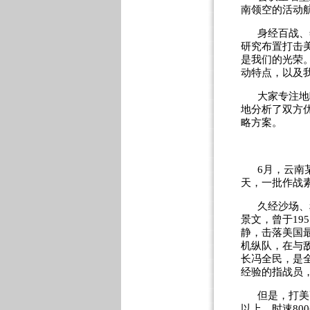
南领空的活动
身经百战、
研究布置打击
是我们的光荣
动特点，以及
大家专注地
地分析了双方
略方案。
6
月，云南
天，一批作战
久经沙场、
景文，曾于
195
静，击落美国
机纵队，在与
长冯全民，是
经验的指战员
但是，打美
以上，时速
800