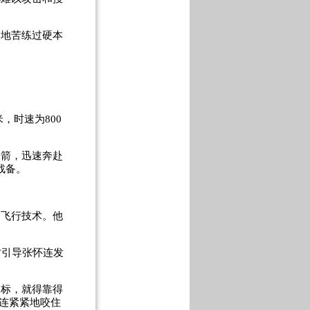
食地苦练过硬本
。
米，时速为
800
利箭，迅速奔赴
战备。
的飞行技术。他
时引导张怀连发
目标，就得靠得
连紧紧地咬住