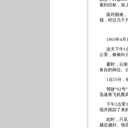
索到目标，加
面对困难，
领，经过几个
1965
年
4
月
这天下午
1
公里，偷偷向
霎时，云南
各自的岗位。
1
点
55
分，
驾驶“
02
号
迅速将飞机爬
下午
2
点零
3
现并跟踪了美
此时，只见
越近越好。他