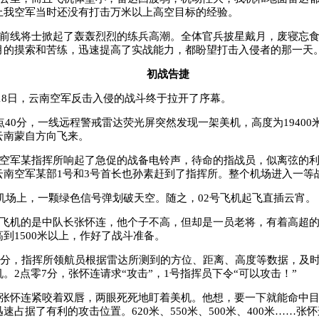
上我空军当时还没有打击万米以上高空目标的经验。
前线将士掀起了轰轰烈烈的练兵高潮。全体官兵披星戴月，废寝忘
月的摸索和苦练，迅速提高了实战能力，都盼望打击入侵者的那一天
初战告捷
18
日，云南空军反击入侵的战斗终于拉开了序幕。
点
40
分，一线远程警戒雷达荧光屏突然发现一架美机，高度为
19400
云南蒙自方向飞来。
空军某指挥所响起了急促的战备电铃声，待命的指战员，似离弦的
云南空军某部
1
号和
3
号首长也孙素赶到了指挥所。整个机场进入一等
机场上，一颗绿色信号弹划破天空。随之，
02
号飞机起飞直插云宵。
”飞机的是中队长张怀连，他个子不高，但却是一员老将，有着高超
高到
1500
米以上，作好了战斗准备。
分，指挥所领航员根据雷达所测到的方位、距离、高度等数据，及
机。
2
点零
7
分，张怀连请求“攻击”，
1
号指挥员下令“可以攻击！”
张怀连紧咬着双唇，两眼死死地盯着美机。他想，要一下就能命中
迅速占据了有利的攻击位置。
620
米、
550
米、
500
米、
400
米……张怀