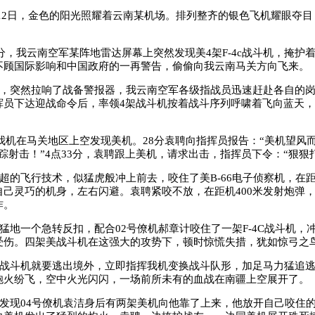
12
日，金色的阳光照耀着云南某机场。排列整齐的银色飞机耀眼夺目
。
分，我云南空军某阵地雷达屏幕上突然发现美
4
架
F-4c
战斗机，掩护
不顾国际影响和中国政府的一再警告，偷偷向我云南马关方向飞来。
，突然拉响了战备警报器，我云南空军各级指战员迅速赶赴各自的
挥员下达迎战命令后，率领
4
架战斗机按着战斗序列呼啸着飞向蓝天，
我机在马关地区上空发现美机。
28
分袁聘向指挥员报告：“美机望风而
踪射击！”
4
点
33
分，袁聘跟上美机，请求出击，指挥员下令：“狠狠
超的飞行技术，似猛虎般冲上前去，咬住了美
B-66
电子侦察机，在
自己灵巧的机身，左右闪避。袁聘紧咬不放，在距机
400
米发射炮弹
炸。
猛地一个急转反扣，配合
02
号僚机郝章计咬住了一架
F-4C
战斗机，
受伤。四架美战斗机在这强大的攻势下，顿时惊慌失措，犹如惊弓之
战斗机就要逃出境外，立即指挥我机变换战斗队形，加足马力猛追
炮火纷飞，空中火光闪闪，一场前所未有的血战在南疆上空展开了。
发现
04
号僚机袁洁身后有两架美机向他靠了上来，他放开自己咬住