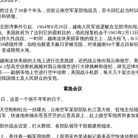
义的战争。
然过去了
30
多个年头，但驻云南空军某部指战员，至今回忆起当时
豪和骄傲。
北部湾事件引起。
1964
年
8
月
20
日，越南人民军巡逻艇在北部湾向闯
炮。美国政府为了达到它的霸权目的，借此报复机会于
1965
年
2
月
13
”的持久性战役。一时间，越南这块美丽富饶的领土上，战火纷飞，
B-5
50
磅级炸弹，似蝗虫般遮天蔽日穿梭无阻，对准越南
94
个重点目标
，变成熊熊火海。
越南这块美丽的土地上进行恣意践踏，还把战云推向我云南领空。美
V-2
型高空侦察机频频对我云南领空进行大肆挑衅和侵犯，肆无忌惮
明——勐肭等地上空进行空中侦察，美国战斗机群，每天几十架次在
到我国领土及人民群众的安危。
紧急会议
4
日，这是一个很不寻常的日子。
天空刚刚吐出一丝曙光，云南空军某部部队长江震大校、驻地主任
普车，快速地奔驰在苍苍茫茫的云贵高原上，赴上级空军指挥所参加
部作战会议室，灯火辉煌。各部队领导干部都肃然端坐。
上，悬挂着一幅军用地图，上面用蓝色笔迹标记着美高空快速侦察