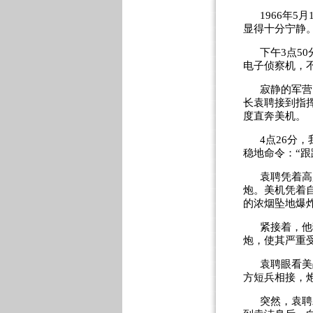
1966
年
5
月
显得十分宁静
下午
3
点
50
电子侦察机，
寂静的军营
长袁聘接到指
度直奔美机。
4
点
26
分，
稳地命令：“跟
袁聘凭着高
炮。美机凭着
的浓烟坠地爆
紧接着，他
炮，使其严重
袁聘眼看美
方短兵相接，
突然，袁聘