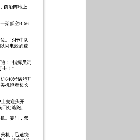
，前沿阵地上
着一架低空
B-66
岗位。飞行中队
以闪电般的速
逃！”指挥员沉
打击！”
距机
640
米猛烈开
，美机拖着长长
冲上去迎头开
鸟四处逃跑。
逃机。霎时，双
的美机，迅速绕