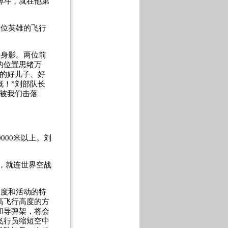
搏斗，就在他第
。
这位英雄的飞行
的身影。两位前
的位置思绪万
的好儿子、好
！”刘部队长
被我们击落
0000
米以上。刘
，就连世界空战
高度和活动的特
高飞行高度的方
和导弹架，将会
飞行员缩短空中