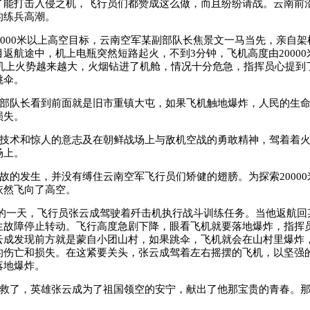
了能打击入侵之机，飞行员们都赞成这么做，而且纷纷请战。云南前
的练兵高潮。
000
米以上高空目标，云南空军某副部队长焦景文一马当先，亲自架
目返航途中，机上电瓶突然短路起火，不到
3
分钟，飞机高度由
20000
机上火势越来越大，火烟钻进了机舱，情况十分危急，指挥员心提到
跳伞。
部队长看到前面就是旧市重镇大屯，如果飞机触地爆炸，人民的生
损失。
技术和惊人的意志及在朝鲜战场上与敌机空战的勇敢精神，驾着着
场上。
故的发生，并没有缚住云南空军飞行员们矫健的翅膀。为探索
20000
依然飞向了高空。
的一天，飞行员张云成驾驶着歼击机执行战斗训练任务。当他返航回
生故障停止转动。飞行高度急剧下降，眼看飞机就要落地爆炸，指挥
云成发现前方就是蒙自小团山村，如果跳伞，飞机就会在山村里爆炸
的伤亡和损失。在这紧要关头，张云成驾着左右摇摆的飞机，以坚强
落地爆炸。
救了，英雄张云成为了祖国领空的安宁，献出了他那宝贵的青春。