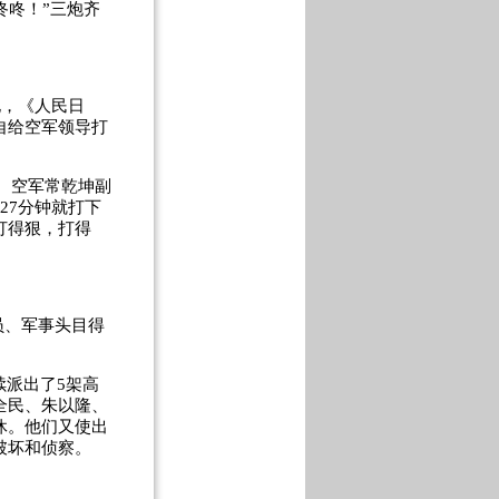
咚咚！”三炮齐
电，《人民日
自给空军领导打
。空军常乾坤副
27
分钟就打下
打得狠，打得
员、军事头目得
续派出了
5
架高
全民、朱以隆、
休。他们又使出
破坏和侦察。