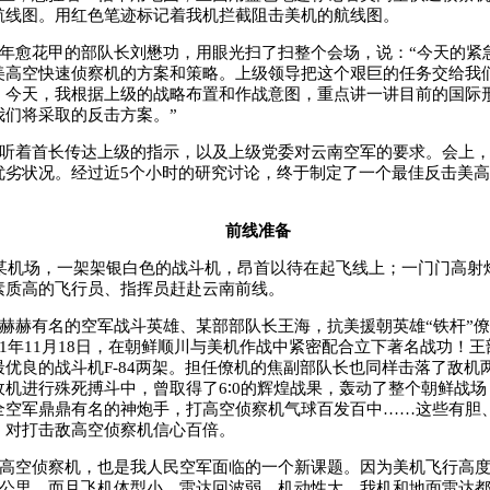
航线图。用红色笔迹标记着我机拦截阻击美机的航线图。
年愈花甲的部队长刘懋功，用眼光扫了扫整个会场，说：“今天的紧
美高空快速侦察机的方案和策略。上级领导把这个艰巨的任务交给我
。今天，我根据上级的战略布置和作战意图，重点讲一讲目前的国际
我们将采取的反击方案。”
听着首长传达上级的指示，以及上级党委对云南空军的要求。会上
优劣状况。经过近
5
个小时的研究讨论，终于制定了一个最佳反击美高
前线准备
某机场，一架架银白色的战斗机，昂首以待在起飞线上；一门门高射
素质高的飞行员、指挥员赶赴云南前线。
赫赫有名的空军战斗英雄、某部部队长王海，抗美援朝英雄“铁杆”
1
年
11
月
18
日，在朝鲜顺川与美机作战中紧密配合立下著名战功！王
最优良的战斗机
F-84
两架。担任僚机的焦副部队长也同样击落了敌机
敌机进行殊死搏斗中，曾取得了
6
∶
0
的辉煌战果，轰动了整个朝鲜战场
全空军鼎鼎有名的神炮手，打高空侦察机气球百发百中……这些有胆
，对打击敌高空侦察机信心百倍。
高空侦察机，也是我人民空军面临的一个新课题。因为美机飞行高
公里，而且飞机体型小，雷达回波弱，机动性大，我机和地面雷达