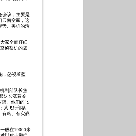
急会议，主要是
们云南空军，这
形势、美机的活
，大家全面仔细
空侦察机的战
炮，怒视着蓝
僚机副部队长焦
部队长沉着冷
两架。他们的飞
；某飞行部队
、有略、有实战
度一般在
19000
米
都难以攻击和搜