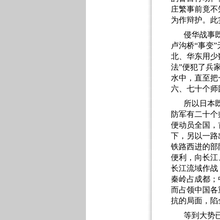
庄繁事前竟不
为作辩护。此
侵华战事
卢沟桥
“事变
北、华东用少
法”便犯了兵
水中，直至把
六、七十个师
所以日本
防军有二十个
便动员全国，
下，另以一路
铁路西进的部
便利，向长江
长江流域作战
秦岭占成都；
而占领中国各
抗的局面，陷
等到大势