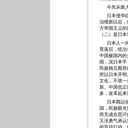
今先从敌
日本侵华
治维新以后，
方帝国主义的
（二）是日本
日本人一
育落后，统治
中国被国内的
国，况日本乎
民族独立图存
所以日本开明
文化，不堪一
新。中国也正
多，改革起来
日本既以
国，民族眼光
而无成吉思汗
又没勇气承认
的盲目行动。