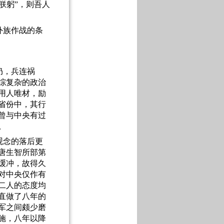
朕躬”，则吾人
外族作战的条
仍，兵连祸
综复杂的政治
用人唯材，励
省份中，其行
曾与中央有过
。
观念的落后更
唐生智所部第
缓冲，故得久
对中央仅作有
二人的态度均
直做了八年的
军之间颇少磨
施，八年以降