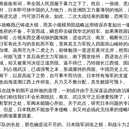
将振振有词，率全国人民屈服于暴力之下了。然后，一俟德、意
时，日本即可挟中国的人力物力，向亚洲防卫力量薄弱的地区，
南进北进，均可游刃有余。如此，二次大战结束的面貌，恐将完
本政略既已铸成大错，而其小规模局部战略运用错误亦复如出一
政府的不备，不宣而战，瞬息即击破我华北的驻军。如果乘胜跟
余暇，占领东西交通动脉的陇海路，进迫武汉、南京，截断长江
日军有此天与的良机而不取，竟将其主力军投入四面崇山峻岭的
自缚。虽用尽九牛二虎之力，前锋勉强一度进至黄河北岸，然而
，何能飞渡？其后虽把主力军抽出，南下围攻徐州，西进攻占开
域，却又被黄河决堤泛滥所阻。逼不得已，乃转循长江西侵。因
。到占领武汉，已成强弩之末，形成僵持的局面。中国历史上元
南下，以居高临下之势，自可事半而功倍。日本恃有海军的支援
改由海道溯江西上作仰攻。兵力又不敷分配，其失败固可预卜。
以在战争初期不这样做的道理，一则或许由于无深谋远虑的政治
他们相信我们不会长期抵抗，南京、武汉失守之后便要投降了。
有掣肘之处，军阀未能随心所欲。关于此点，研究日本问题的专
。但是，日本既然不能放手来侵略，则又何必搞此无结果的侵略
的两项重要因素。
军队的长处，那也确是说不尽的。日本陆军训练之精，和战斗力