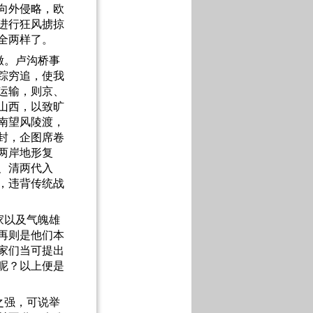
向外侵略，欧
进行狂风掳掠
全两样了。
辙。卢沟桥事
踪穷追，使我
运输，则京、
山西，以致旷
南望风陵渡，
封，企图席卷
两岸地形复
、清两代入
，违背传统战
家以及气魄雄
再则是他们本
家们当可提出
呢？以上便是
之强，可说举