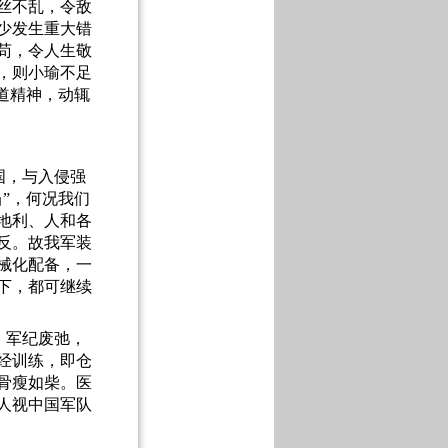
丝不乱，令敌
少发生重大错
苟，令人生敬
，则小瑜不足
道精神，动辄
国，与入侵强
当”，何况我们
地利、人和各
反。故我军装
械化配备，一
下，都可继续
，军纪废弛，
经训练，即仓
骨瘦如柴。医
人视中国军队