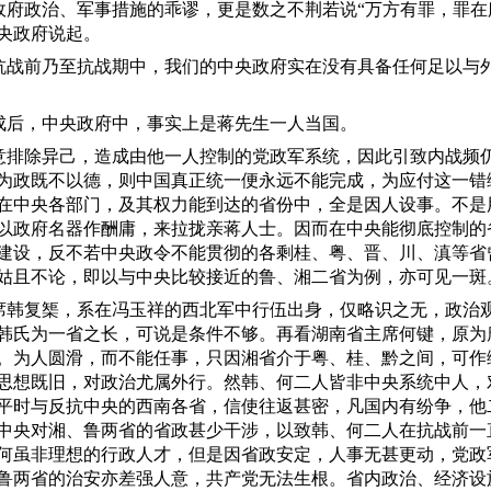
政府政治、军事措施的乖谬，更是数之不荆若说
“万方有罪，罪在
央政府说起。
抗战前乃至抗战期中，我们的中央政府实在没有具备任何足以与
成后，中央政府中，事实上是蒋先生一人当国。
意排除异己，造成由他一人控制的党政军系统，因此引致内战频
为政既不以德，则中国真正统一便永远不能完成，为应付这一错
在中央各部门，及其权力能到达的省份中，全是因人设事。不是
以政府名器作酬庸，来拉拢亲蒋人士。因而在中央能彻底控制的
建设，反不若中央政令不能贯彻的各剩桂、粤、晋、川、滇等省
姑且不论，即以与中央比较接近的鲁、湘二省为例，亦可见一斑
席韩复榘，系在冯玉祥的西北军中行伍出身，仅略识之无，政治
韩氏为一省之长，可说是条件不够。再看湖南省主席何键，原为
。为人圆滑，而不能任事，只因湘省介于粤、桂、黔之间，可作
思想既旧，对政治尤属外行。然韩、何二人皆非中央系统中人，
平时与反抗中央的西南各省，信使往返甚密，凡国内有纷争，他
中央对湘、鲁两省的省政甚少干涉，以致韩、何二人在抗战前一
何虽非理想的行政人才，但是因省政安定，人事无甚更动，党政
鲁两省的治安亦差强人意，共产党无法生根。省内政治、经济设