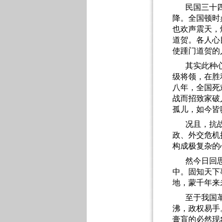
民国三十
降。全国顿时
也欢声震天，
道贺。各人心
使踵门道贺的
其实此种
级将领，在胜
八年，全国死
战而招致家破
孤儿，如今皆
况且，抗
政、外交危机
构成极复杂的
然今日回
中。固知天下
地，蒙千年来
至于我国
沸，政权易手
膏肓的必然现