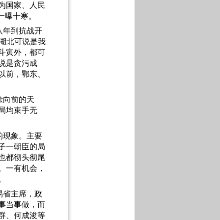
为国家、人民
一曝十寒。
八年到抗战开
。湖北可说是我
斗寅外，都可
说是贪污成
以前，鄂东、
徐向前的天
局均束手无
的现象。主要
子一朝臣的局
也都彻头彻尾
。一有机会，
。
易省主席，政
事当事做，而
群、何成浚等