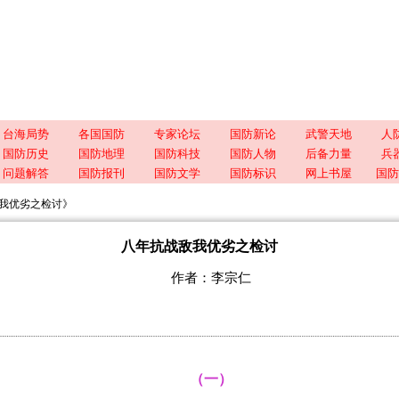
台海局势
各国国防
专家论坛
国防新论
武警天地
人
国防历史
国防地理
国防科技
国防人物
后备力量
兵
问题解答
国防报刊
国防文学
国防标识
网上书屋
国防
我优劣之检讨》
八年抗战敌我优劣之检讨
作者：李宗仁
（一）