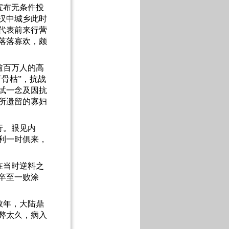
宣布无条件投
汉中城乡此时
代表前来行营
落落寡欢，颇
逾百万人的高
万骨枯”，抗战
试一念及因抗
所遗留的寡妇
行。眼见内
利一时俱来，
在当时逆料之
卒至一败涂
数年，大陆鼎
弊太久，病入