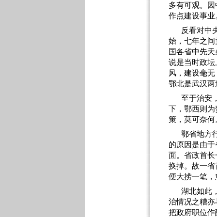
多有可观。因
作点建设事业
反看对中
始，七年之间
国各省中先天
说是当时政坛
风，建设毫无
鄂北是武汉两
至于治安
下，鄂西则为
策，莫可奈何
鄂省地方
的原因是由于
面。省政首长
换掉。故一省
便大捞一笔，
湖北如此
治情况之糟亦
把政府职位作