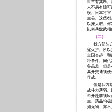
世罕有其匹。
人不易有隙可
误。日本将官
生畏。这些都
以掩大瑕。何
以穷兵黩武相
（二）
我方部队
寇火拼。所以
全国奋起，和
种条件。同仇
备虽差，但是
离开交通线便
作战。
但是我方
战斗力薄弱。
卒开赴前线应
生、药品均极
如无物，亦不