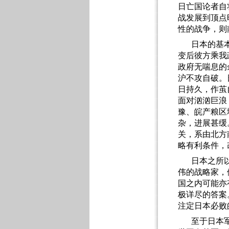
日亡国论者自
战发展到顶点
性的战争，则
日本的基
变后彼方乘我
政府无喘息的
沪不攻自破。
日持久，作茧
面对汹汹巨浪
豫、皖产粮区
杂，进展甚缓
关，系由北方
略有利条件，
日本之所
伟的战略家，
国之内可能亦
极详尽的答案
注定日本必败
至于日本