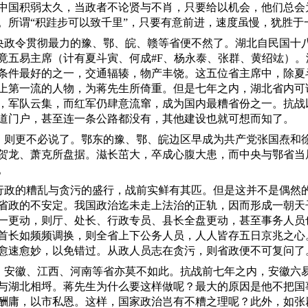
中国积弱太久，当政者不论贤与不肖，只要给以机会，他们总会
。所谓
“积跬步可以致千里”，只要有意前进，速度虽慢，犹胜于
央政令贯彻最力的豫、鄂、皖、赣等省便不然了。湖北自民国十
竟五易主席（计有夏斗寅、何成
#F、杨永泰、张群、黄绍竑）
条件最好的之一，交通辐辏，物产丰饶。这五位省主席中，除夏
上第一流的人物，为蒋先生所倚重。但是七年之内，湖北省内可
，军队云集，而红军仍肆意流窜，成为国内最糟省份之一。抗战
道门户，甚至连一条公路都没有，其他建设也就可想而知了。
，则更不必说了。鄂东的豫、鄂、皖边区早成为共产党张国焘和
贺龙、萧克所盘据。滋长茁大，卒成心腹大患，而中央与鄂省当
。
行政的糟乱与贪污的盛行，战前实鲜有其匹。但是这并不是偶然
省政的不安定。我国政治迄未走上法治的正轨，因而形成一朝天
一更动，则厅、处长、行政专员、县长全盘更动，甚至事务人员
首长如频频调换，则全省上下公务人员，人人皆存五日京兆之心
愈速愈妙，以免错过。从政人员志在贪污，则省政便不可复问了
，安徽、江西、河南等省亦莫不如此。抗战前七年之内，安徽六
与湖北相埒。蒋先生为什么要这样做呢？最大的原因是他不把国
酬庸，以市私恩。这样，国家政治岂有不糟之理呢？此外，如张