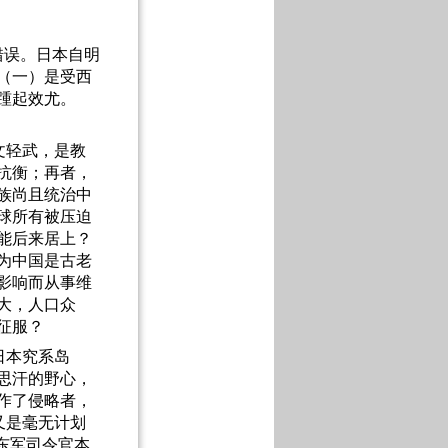
错误。日本自明
（一）是受西
踵起效尤。
文轻武，是教
抗衡；再者，
族尚且统治中
球所有被压迫
能后来居上？
为中国是古老
影响而从事维
大，人口众
征服？
日本究系岛
思汗的野心，
作了侵略者，
又是毫无计划
东军司令官本