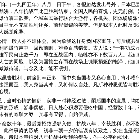
四年（一九四五年）八月十日下午，各报忽然发出号外，日本已
鼎沸，八年抗战至此已胜利结束，全国人民的喜悦，史无前例。
爆竹震耳欲聋。全城军民举行联合大游行，各机关、团体纷纷派
目中无不充满胜利还乡、前程似锦的美梦。但是我本人此时反觉
人感觉诧异。
心情一般人亦不难体会。因为象我这样身负国家重任，前后统兵
利的爆竹声中，回顾前瞻，难免百感猬集。古人说：
“一将功成
难军民何止数千万，即在五战区内，牺牲亦不下数百万人。我们
人亡的同胞，以及为国族生存而在战场上慷慨捐躯的袍泽，他们
嗷嗷待哺。与念及此，能不凄恻。
战虽告胜利，前途荆棘正多，而中央当国者又私心自用，宵小横
接踵而至，我人身当其冲，又将何以自处。凡斯种种思想皆与胜
心境。
思，当时心情的悒郁，实非一时神经过敏，嗣后国事的发展，均
事的形成，皆非偶然。日人处心积虑要侵略中国，经营数十年，
未有的奇耻大辱，实罪有应得，自贻伊戚。
革命数十年，最后竟招致强邻入侵。抗战八年，幸获胜利，然不
。此种事势的形成，初非一朝一夕的错误有以致之，实在也是积
象。所以本章拟对八年抗战中敌我的得失，作一公平的检讨。