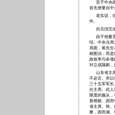
至于中央
首先便要自中
老实说，
件。
自北伐完
由于他蓄
结。中央当局
局面，蒋先生
精图治，而是
政效率与各项
对立或隔阂，
山东省主
不必言。所以
三十五军军长
任主席。此人
限度的服从，
甚模棱。因而
省主席。韩、
擦，因而湘、