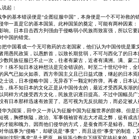
人说起：
战争的基本错误便是
“企图征服中国”，本身便是一个不可补救的
侵华一直是它的基本国策。此种国策的奠定，可能有两种因素：
影响。日本目击西方列强由于侵略弱小民族而致富强，所以它要
对中国的错觉。
向把中国看成一个无可救药的古老国家，他们认为中国传统是重
者用愚民政策，以愚黔首，以致长期贫弱，不可与西化了的日本
少数民族征服已不止一次，往者有蒙古，近者有满洲。满、蒙二
？！殊不知日本这种想法是完全错误的。时至二十世纪中叶，全
的风气已如火如荼。西方帝国主义且已日益式微，继起的日本焉
之士说，日本侵略中国，无异吞下一颗定时炸弹。再者，日本认
击，殊不知日本的文化正是从中国传去的，最近才受西风东渐的
以同样方式接受西方文化，民族意识逐日提高。不过中国幅员广
没有日本那样迅速有效罢了。恶可视为无反抗能力，而必定被人
侵华为国策，田中义一并认为征服中国为征服世界的阶梯。但是
短视，胸襟狭隘，政治、军事领袖皆有志大才疏之弊，徒有成吉
的才能和魄力。因而他们侵华的方式，是蚕食而不是鲸吞。既已
对华战事为
“侵略”，却硬说是“事变”，而且这些“事变”的制造，
例如沈阳“事变”是土肥原、板垣等少数中下级军官搞起来的。关