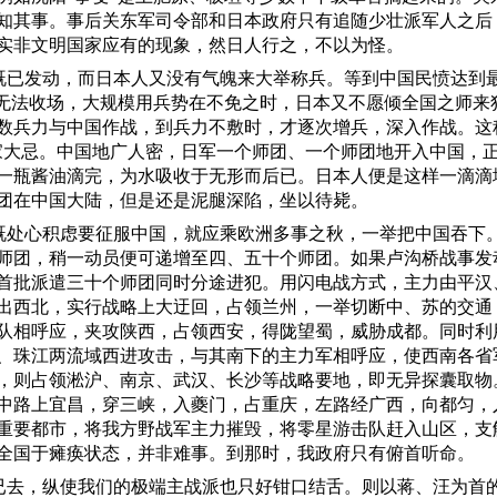
知其事。事后关东军司令部和日本政府只有追随少壮派军人之后
实非文明国家应有的现象，然日人行之，不以为怪。
既已发动，而日本人又没有气魄来大举称兵。等到中国民愤达到
”无法收场，大规模用兵势在不免之时，日本又不愿倾全国之师来
数兵力与中国作战，到兵力不敷时，才逐次增兵，深入作战。这
家大忌。中国地广人密，日军一个师团、一个师团地开入中国，
一瓶酱油滴完，为水吸收于无形而后已。日本人便是这样一滴滴
团在中国大陆，但是还是泥腿深陷，坐以待毙。
既处心积虑要征服中国，就应乘欧洲多事之秋，一举把中国吞下
师团，稍一动员便可递增至四、五十个师团。如果卢沟桥战事发
首批派遣三十个师团同时分途进犯。用闪电战方式，主力由平汉
出西北，实行战略上大迂回，占领兰州，一举切断中、苏的交通
队相呼应，夹攻陕西，占领西安，得陇望蜀，威胁成都。同时利
、珠江两流域西进攻击，与其南下的主力军相呼应，使西南各省
，则占领淞沪、南京、武汉、长沙等战略要地，即无异探囊取物
中路上宜昌，穿三峡，入夔门，占重庆，左路经广西，向都匀，
重要都市，将我方野战军主力摧毁，将零星游击队赶入山区，支
全国于瘫痪状态，并非难事。到那时，我政府只有俯首听命。
已去，纵使我们的极端主战派也只好钳口结舌。则以蒋、汪为首