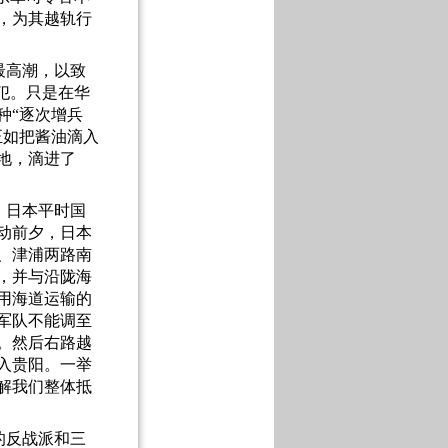
，为其越轨行
最高潮，以致
犯。只是在华
种“逐次增兵
正如把酱油滴入
地，滴进了
。日本平时国
动前夕，日本
、津浦两路南
，并与沿陇海
用海道运输的
军队不能调至
。然后右路越
入贵阳。一举
解我们整体抵
的反战派和三