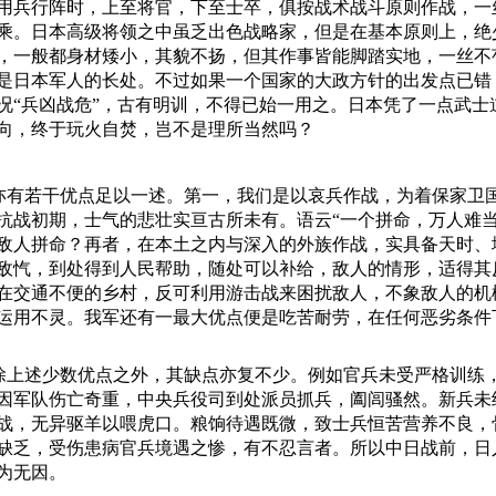
用兵行阵时，上至将官，下至士卒，俱按战术战斗原则作战，一
乘。日本高级将领之中虽乏出色战略家，但是在基本原则上，绝
，一般都身材矮小，其貌不扬，但其作事皆能脚踏实地，一丝不
是日本军人的长处。不过如果一个国家的大政方针的出发点已错
况
“兵凶战危”，古有明训，不得已始一用之。日本凭了一点武士
向，终于玩火自焚，岂不是理所当然吗？
亦有若干优点足以一述。第一，我们是以哀兵作战，为着保家卫
抗战初期，士气的悲壮实亘古所未有。语云
“一个拼命，万人难
敌人拼命？再者，在本土之内与深入的外族作战，实具备天时、
敌忾，到处得到人民帮助，随处可以补给，敌人的情形，适得其
在交通不便的乡村，反可利用游击战来困扰敌人，不象敌人的机
运用不灵。我军还有一最大优点便是吃苦耐劳，在任何恶劣条件
除上述少数优点之外，其缺点亦复不少。例如官兵未受严格训练
因军队伤亡奇重，中央兵役司到处派员抓兵，阖闾骚然。新兵未
战，无异驱羊以喂虎口。粮饷待遇既微，致士兵恒苦营养不良，
缺乏，受伤患病官兵境遇之惨，有不忍言者。所以中日战前，日
为无因。