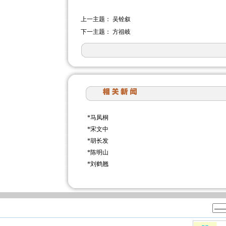
上一主题：
吴铨叙
下一主题：
方祖岐
*
马凤桐
*
宋文中
*
胡长发
*
陈明山
*
刘鹤翘