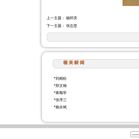
上一主题：
杨怀庆
下一主题：
张志坚
*
刘精松
*
郑文翰
*
蒋顺学
*
张序三
*
杨永斌